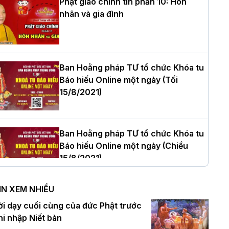
Phật giáo chính tín phần 10: Hôn
nhân và gia đình
òa thượng Thích Quảng Tùng tái đắc
ử Trưởng BTS GHPGVN thành phố Hải
hòng nhiệm kỳ 2026 – 2031
Ban Hoằng pháp TƯ tổ chức Khóa tu
Báo hiếu Online một ngày (Tối
15/8/2021)
hượng tọa Thích Tâm Chính được suy
ử tân Trưởng ban Trị sự GHPGVN tỉnh
hanh Hóa nhiệm kỳ 2026 - 2031
Ban Hoằng pháp TƯ tổ chức Khóa tu
Báo hiếu Online một ngày (Chiều
15/8/2021)
à Nội: Tăng Ni Trường hạ Bồ Đề trang
ghiêm tác pháp Tiền an cư PL.2570 –
IN XEM NHIỀU
L.2026
Ban Hoằng pháp TƯ tổ chức Khóa tu
ời dạy cuối cùng của đức Phật trước
Báo hiếu Online một ngày (Sáng
hi nhập Niết bàn
15/8/2021)