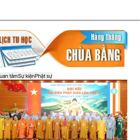
uan tâm
Sự kiện
Phật sự