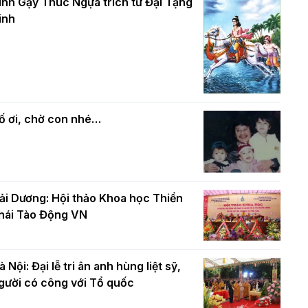
và bình đẳng trong Phật giáo
inh Gậy Thúc Ngựa trích từ Đại Tạng
ính mừng Đại lễ Phật đản PL.2570 –
inh
L.2026
ác cơ quan, ban, ngành Thành phố
Phật giáo chính tín Phần 7: Luật nhân
húc mừng BTS GHPGVN TP. Hà Nội
quả
hân mùa Phật đản PL.2570
ố ơi, chờ con nhé…
ải Dương: Hội thảo Khoa học Thiền
hái Tào Động VN
à Nội: Đại lễ tri ân anh hùng liệt sỹ,
gười có công với Tổ quốc