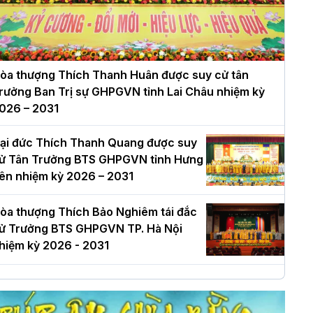
òa thượng Thích Thanh Huân được suy cử tân
rưởng Ban Trị sự GHPGVN tỉnh Lai Châu nhiệm kỳ
026 – 2031
ại đức Thích Thanh Quang được suy
ử Tân Trưởng BTS GHPGVN tỉnh Hưng
ên nhiệm kỳ 2026 – 2031
òa thượng Thích Bảo Nghiêm tái đắc
ử Trưởng BTS GHPGVN TP. Hà Nội
hiệm kỳ 2026 - 2031
à Nội: Long trọng lễ khởi công xây
ựng Trung tâm văn hóa Phật giáo Thủ