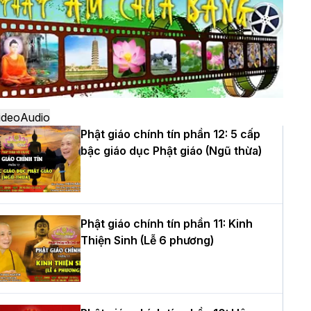
ô
à Nội: Ngày tu học cuối cùng khép lại
hóa sinh hoạt Phật pháp mùa hè lần
hứ XIV tại chùa Bằng
ideo
Audio
Phật giáo chính tín phần 12: 5 cấp
bậc giáo dục Phật giáo (Ngũ thừa)
ọc yêu thương trong ngày tu tập thứ
ư của Khóa sinh hoạt Phật pháp mùa
è tại chùa Bằng
Phật giáo chính tín phần 11: Kinh
Thiện Sinh (Lễ 6 phương)
T.Thích Thọ Lạc được suy cử làm tân
rưởng BTS GHPGVN tỉnh Nghệ An
hiệm kỳ 2026 – 2031