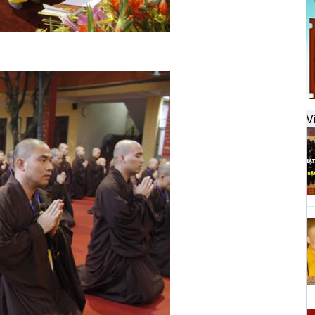
đ
H
k
t
V
H
t
h
H
T
n