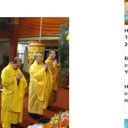
H
T
2
Đ
c
Y
H
c
n
H
d