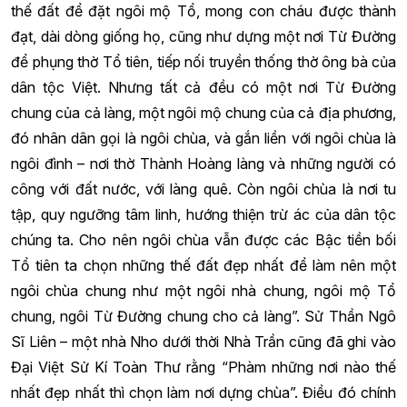
thế đất để đặt ngôi mộ Tổ, mong con cháu được thành
đạt, dài dòng giống họ, cũng như dựng một nơi Từ Đường
để phụng thờ Tổ tiên, tiếp nối truyền thống thờ ông bà của
dân tộc Việt. Nhưng tất cả đều có một nơi Từ Đường
chung của cả làng, một ngôi mộ chung của cả địa phương,
đó nhân dân gọi là ngôi chùa, và gắn liền với ngôi chùa là
ngôi đình – nơi thờ Thành Hoàng làng và những người có
công với đất nước, với làng quê. Còn ngôi chùa là nơi tu
tập, quy ngưỡng tâm linh, hướng thiện trừ ác của dân tộc
chúng ta. Cho nên ngôi chùa vẫn được các Bậc tiền bối
Tổ tiên ta chọn những thế đất đẹp nhất để làm nên một
ngôi chùa chung như một ngôi nhà chung, ngôi mộ Tổ
chung, ngôi Từ Đường chung cho cả làng”. Sử Thần Ngô
Sĩ Liên – một nhà Nho dưới thời Nhà Trần cũng đã ghi vào
Đại Việt Sử Kí Toàn Thư rằng “Phàm những nơi nào thế
nhất đẹp nhất thì chọn làm nơi dựng chùa”. Điều đó chính