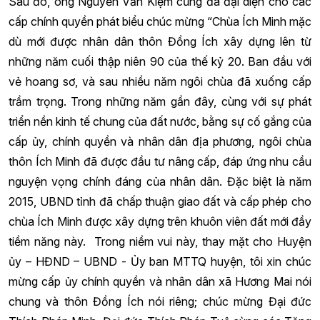
Sau đó, ông Nguyễn Văn Kiệm cũng đã đại diện cho các
cấp chính quyền phát biểu chúc mừng “Chùa Ích Minh mặc
dù mới được nhân dân thôn Đồng Ích xây dựng lên từ
những năm cuối thập niên 90 của thế kỷ 20. Ban đầu với
vẻ hoang sơ, và sau nhiều năm ngôi chùa đã xuống cấp
trầm trọng. Trong những năm gần đây, cùng với sự phát
triển nền kinh tế chung của đất nước, bằng sự cố gắng của
cấp ủy, chính quyền và nhân dân địa phương, ngôi chùa
thôn Ích Minh đã được đầu tư nâng cấp, đáp ứng nhu cầu
nguyện vọng chính đáng của nhân dân. Đặc biệt là năm
2015, UBND tỉnh đã chấp thuận giao đất và cấp phép cho
chùa Ích Minh được xây dựng trên khuôn viên đất mới đầy
tiềm năng này. Trong niềm vui này, thay mặt cho Huyện
ủy – HĐND – UBND - Ủy ban MTTQ huyện, tôi xin chúc
mừng cấp ủy chính quyền và nhân dân xã Hương Mai nói
chung và thôn Đồng Ích nói riêng; chúc mừng Đại đức