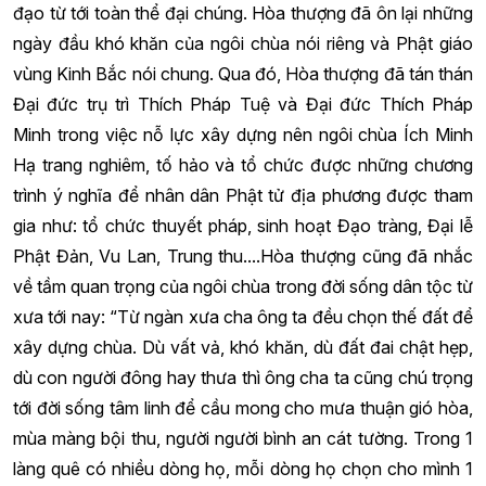
đạo từ tới toàn thể đại chúng. Hòa thượng đã ôn lại những
ngày đầu khó khăn của ngôi chùa nói riêng và Phật giáo
vùng Kinh Bắc nói chung. Qua đó, Hòa thượng đã tán thán
Đại đức trụ trì Thích Pháp Tuệ và Đại đức Thích Pháp
Minh trong việc nỗ lực xây dựng nên ngôi chùa Ích Minh
Hạ trang nghiêm, tố hảo và tổ chức được những chương
trình ý nghĩa để nhân dân Phật tử địa phương được tham
gia như: tổ chức thuyết pháp, sinh hoạt Đạo tràng, Đại lễ
Phật Đản, Vu Lan, Trung thu....Hòa thượng cũng đã nhắc
về tầm quan trọng của ngôi chùa trong đời sống dân tộc từ
xưa tới nay: “Từ ngàn xưa cha ông ta đều chọn thế đất để
xây dựng chùa. Dù vất vả, khó khăn, dù đất đai chật hẹp,
dù con người đông hay thưa thì ông cha ta cũng chú trọng
tới đời sống tâm linh để cầu mong cho mưa thuận gió hòa,
mùa màng bội thu, người người bình an cát tường. Trong 1
làng quê có nhiều dòng họ, mỗi dòng họ chọn cho mình 1