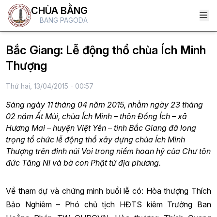
CHÙA BẰNG
BANG PAGODA
Bắc Giang: Lễ động thổ chùa Ích Minh
Thượng
Thứ hai, 13/04/2015 - 00:57
Sáng ngày 11 tháng 04 năm 2015, nhằm ngày 23 tháng
02 năm Ất Mùi, chùa Ích Minh – thôn Đồng Ích – xã
Hương Mai – huyện Việt Yên – tỉnh Bắc Giang đã long
trọng tổ chức lễ động thổ xây dựng chùa Ích Minh
Thượng trên đỉnh núi Voi trong niềm hoan hỷ của Chư tôn
đức Tăng Ni và bà con Phật tử địa phương.
Về tham dự và chứng minh buổi lễ có: Hòa thượng Thích
Bảo Nghiêm – Phó chủ tịch HĐTS kiêm Trưởng Ban