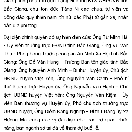
Giang cùng chư tôn đức Tăng Ni trong BTS GHPGVN tỉnh
Bắc Giang, chư tôn đức Tăng Ni các chùa, tự viện và
đông đảo quý thiện nam, tín nữ, các Phật tử gần xa, nhân
dân địa phương.
Đại diện chính quyền có sự hiện diện của: Ông Từ Minh Hải
- Ủy viên thường trực HĐND tỉnh Bắc Giang; Ông Vũ Văn
Thư - Phó phòng Trưởng công an An Ninh Xã Hội tỉnh Bắc
Giang; Ông Đỗ Văn Hùng – Trưởng Ban tôn giáo tỉnh Bắc
Giang; Ông Nguyễn Anh Minh – Bí thư Huyện ủy, Chủ tịch
HĐND huyện Việt Yên; Ông Nguyễn Văn Cảnh – Phó bí
thư thường trực Huyện ủy; Ông Nguyễn Văn Hạnh – Chủ
tịch UBND huyện Việt Yên; Ông Nguyễn Văn Kiệm - Ủy
viên Ban thường vụ Huyện ủy, Phó chủ tịch thường trực
UBND huyện; Ông Diêm Đăng Nghiệp – Bí thư Đảng ủy xã
Hương Mai cùng các vị đại diện cho các cơ quan chức
năng, ban ngành sở tại đã về tham dự buổi lễ.