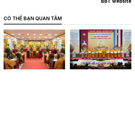
BBT website
CÓ THỂ BẠN QUAN TÂM
Hà Nội: Tạ đàn Dược Sư
Hà Tĩnh: Phiên thứ nhất
cầu nguyện Quốc thái dân
Đại hội Đại biểu GHPGVN
an, tri ân Anh hùng Liệt sĩ
tỉnh Hà Tĩnh nhiệm kỳ V
(2026-2031)