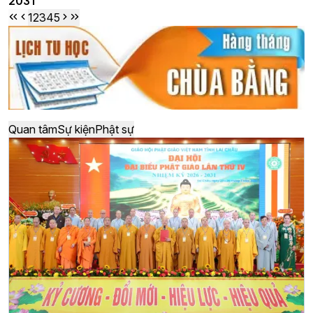
2031
1
2
3
4
5
Quan tâm
Sự kiện
Phật sự