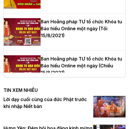
cử Trưởng BTS GHPGVN thành phố Hải
Phòng nhiệm kỳ 2026 – 2031
Ban Hoằng pháp TƯ tổ chức Khóa tu
Báo hiếu Online một ngày (Tối
15/8/2021)
Thượng tọa Thích Tâm Chính được suy
cử tân Trưởng ban Trị sự GHPGVN tỉnh
Thanh Hóa nhiệm kỳ 2026 - 2031
Ban Hoằng pháp TƯ tổ chức Khóa tu
Báo hiếu Online một ngày (Chiều
15/8/2021)
Hà Nội: Tăng Ni Trường hạ Bồ Đề trang
nghiêm tác pháp Tiền an cư PL.2570 –
TIN XEM NHIỀU
DL.2026
Ban Hoằng pháp TƯ tổ chức Khóa tu
Lời dạy cuối cùng của đức Phật trước
Báo hiếu Online một ngày (Sáng
khi nhập Niết bàn
15/8/2021)
Thứ trưởng Bộ Dân tộc và Tôn giáo
chúc mừng Phật đản BTS GHPGVN TP.
Hưng Yên: Đêm hội hoa đăng kính mừng