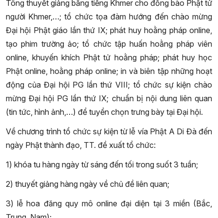
Tông thuyết giảng bằng tiếng Khmer cho đồng bào Phật tử
người Khmer,…; tổ chức tọa đàm hướng đến chào mừng
Đại hội Phật giáo lần thứ IX; phát huy hoằng pháp online,
tạo phim trường ảo; tổ chức tập huấn hoằng pháp viên
online, khuyến khích Phật tử hoằng pháp; phát huy học
Phật online, hoằng pháp online; in và biên tập những hoạt
động của Đại hội PG lần thứ VIII; tổ chức sự kiện chào
mừng Đại hội PG lần thứ IX; chuẩn bị nội dung liên quan
(tin tức, hình ảnh,…) để tuyển chọn trưng bày tại Đại hội.
Về chương trình tổ chức sự kiện từ lễ vía Phật A Di Đà đến
ngày Phật thành đạo, TT. đề xuất tổ chức:
1) khóa tu hàng ngày từ sáng đến tối trong suốt 3 tuần;
2) thuyết giảng hàng ngày về chủ đề liên quan;
3) lễ hoa đăng quy mô online đại diện tại 3 miền (Bắc,
Trung, Nam);