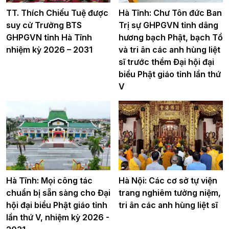
TT. Thích Chiếu Tuệ được
Hà Tĩnh: Chư Tôn đức Ban
suy cử Trưởng BTS
Trị sự GHPGVN tỉnh dâng
GHPGVN tỉnh Hà Tĩnh
hương bạch Phật, bạch Tổ
nhiệm kỳ 2026 – 2031
và tri ân các anh hùng liệt
sĩ trước thềm Đại hội đại
biểu Phật giáo tỉnh lần thứ
V
Hà Tĩnh: Mọi công tác
Hà Nội: Các cơ sở tự viện
chuẩn bị sẵn sàng cho Đại
trang nghiêm tưởng niệm,
hội đại biểu Phật giáo tỉnh
tri ân các anh hùng liệt sĩ
lần thứ V, nhiệm kỳ 2026 -