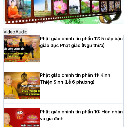
Hà Nội: Ngày tu học cuối cùng khép lại
khóa sinh hoạt Phật pháp mùa hè lần
thứ XIV tại chùa Bằng
Video
Audio
Phật giáo chính tín phần 12: 5 cấp bậc
giáo dục Phật giáo (Ngũ thừa)
Học yêu thương trong ngày tu tập thứ
tư của Khóa sinh hoạt Phật pháp mùa
hè tại chùa Bằng
Phật giáo chính tín phần 11: Kinh
Thiện Sinh (Lễ 6 phương)
HT.Thích Thọ Lạc được suy cử làm tân
Trưởng BTS GHPGVN tỉnh Nghệ An
nhiệm kỳ 2026 – 2031
Phật giáo chính tín phần 10: Hôn nhân
và gia đình
Hòa thượng Thích Quảng Tùng tái đắc