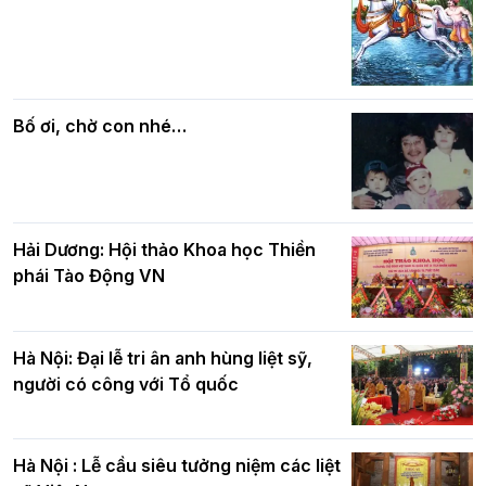
Các cơ quan, ban, ngành Thành phố
Phật giáo chính tín Phần 7: Luật nhân
chúc mừng BTS GHPGVN TP. Hà Nội
quả
nhân mùa Phật đản PL.2570
Bố ơi, chờ con nhé…
Hải Dương: Hội thảo Khoa học Thiền
phái Tào Động VN
Hà Nội: Đại lễ tri ân anh hùng liệt sỹ,
người có công với Tổ quốc
Hà Nội : Lễ cầu siêu tưởng niệm các liệt