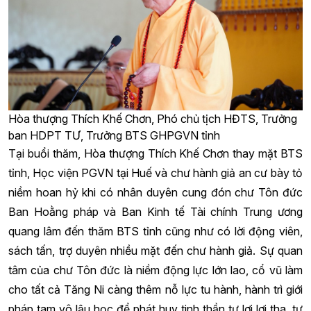
Hòa thượng Thích Khế Chơn, Phó chủ tịch HĐTS, Trưởng
ban HDPT TƯ, Trưởng BTS GHPGVN tỉnh
Tại buổi thăm, Hòa thượng Thích Khế Chơn thay mặt BTS
tỉnh, Học viện PGVN tại Huế và chư hành giả an cư bày tỏ
niềm hoan hỷ khi có nhân duyên cung đón chư Tôn đức
Ban Hoằng pháp và Ban Kinh tế Tài chính Trung ương
quang lâm đến thăm BTS tỉnh cũng như có lời động viên,
sách tấn, trợ duyên nhiều mặt đến chư hành giả. Sự quan
tâm của chư Tôn đức là niềm động lực lớn lao, cổ vũ làm
cho tất cả Tăng Ni càng thêm nỗ lực tu hành, hành trì giới
pháp tam vô lậu học để phát huy tinh thần tự lợi lợi tha, tự