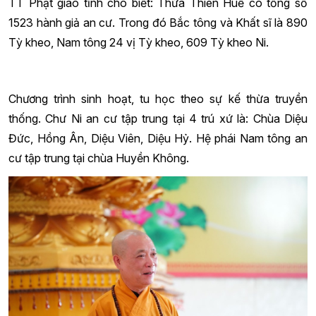
TT Phật giáo tỉnh cho biết: Thừa Thiên Huế có tổng số
1523 hành giả an cư. Trong đó Bắc tông và Khất sĩ là 890
Tỳ kheo, Nam tông 24 vị Tỳ kheo, 609 Tỳ kheo Ni.
Chương trình sinh hoạt, tu học theo sự kế thừa truyền
thống. Chư Ni an cư tập trung tại 4 trú xứ là: Chùa Diệu
Đức, Hồng Ân, Diệu Viên, Diệu Hỷ. Hệ phái Nam tông an
cư tập trung tại chùa Huyền Không.