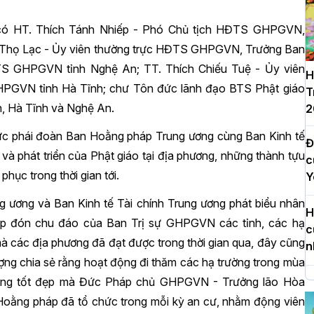
h có HT. Thích Tánh Nhiếp - Phó Chủ tịch HĐTS GHPGVN,
h Thọ Lạc - Ủy viên thường trực HĐTS GHPGVN, Trưởng Ban
TS GHPGVN tỉnh Nghệ An; TT. Thích Chiếu Tuệ - Ủy viên
H
GVN tỉnh Hà Tĩnh; chư Tôn đức lãnh đạo BTS Phật giáo
T
h, Hà Tĩnh và Nghệ An.
2
ức phái đoàn Ban Hoằng pháp Trung ương cùng Ban Kinh tế
Đ
và phát triển của Phật giáo tại địa phương, những thành tựu
c
ục trong thời gian tới.
Y
ương và Ban Kinh tế Tài chính Trung ương phát biểu nhân
H
ếp đón chu đáo của Ban Trị sự GHPGVN các tỉnh, các hạ
c
mà các địa phương đã đạt được trong thời gian qua, đây cũng
n
ượng chia sẻ rằng hoạt động đi thăm các hạ trường trong mùa
 thống tốt đẹp mà Đức Pháp chủ GHPGVN - Trưởng lão Hòa
H
d
Hoằng pháp đã tổ chức trong mỗi kỳ an cư, nhằm động viên