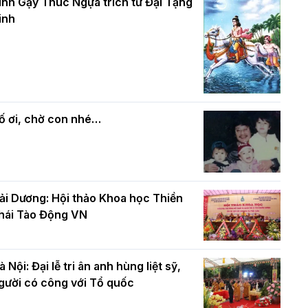
và bình đẳng trong Phật giáo
inh Gậy Thúc Ngựa trích từ Đại Tạng
ính mừng Đại lễ Phật đản PL.2570 –
inh
L.2026
ác cơ quan, ban, ngành Thành phố
Phật giáo chính tín Phần 7: Luật nhân
húc mừng BTS GHPGVN TP. Hà Nội
quả
hân mùa Phật đản PL.2570
ố ơi, chờ con nhé…
ải Dương: Hội thảo Khoa học Thiền
hái Tào Động VN
à Nội: Đại lễ tri ân anh hùng liệt sỹ,
gười có công với Tổ quốc