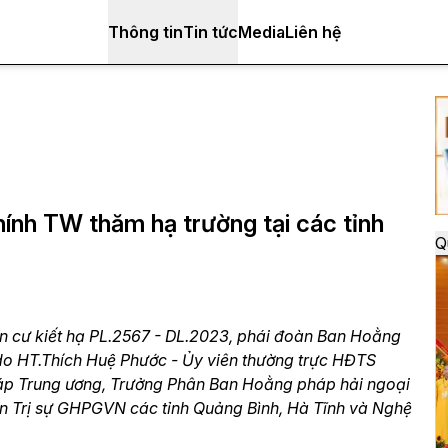
Thông tin
Tin tức
Media
Liên hệ
ính TW thăm hạ trường tại các tỉnh
Q
 cư kiết hạ PL.2567 - DL.2023, phái đoàn Ban Hoằng
do HT.Thích Huệ Phước - Ủy viên thường trực HĐTS
p Trung ương, Trưởng Phân Ban Hoằng pháp hải ngoại
n Trị sự GHPGVN các tỉnh Quảng Bình, Hà Tĩnh và Nghệ