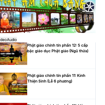
ô
à Nội: Ngày tu học cuối cùng khép lại
hóa sinh hoạt Phật pháp mùa hè lần
hứ XIV tại chùa Bằng
ideo
Audio
Phật giáo chính tín phần 12: 5 cấp
bậc giáo dục Phật giáo (Ngũ thừa)
ọc yêu thương trong ngày tu tập thứ
ư của Khóa sinh hoạt Phật pháp mùa
è tại chùa Bằng
Phật giáo chính tín phần 11: Kinh
Thiện Sinh (Lễ 6 phương)
T.Thích Thọ Lạc được suy cử làm tân
rưởng BTS GHPGVN tỉnh Nghệ An
hiệm kỳ 2026 – 2031