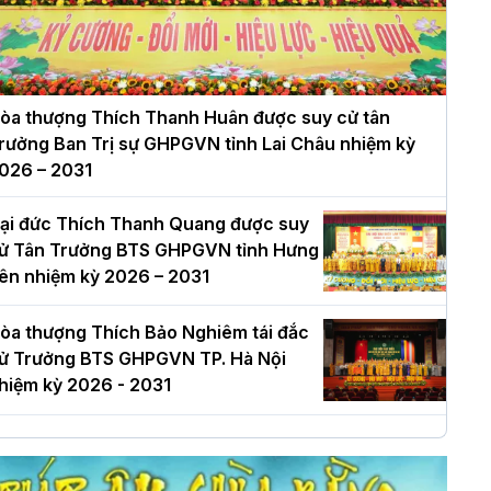
òa thượng Thích Thanh Huân được suy cử tân
rưởng Ban Trị sự GHPGVN tỉnh Lai Châu nhiệm kỳ
026 – 2031
ại đức Thích Thanh Quang được suy
ử Tân Trưởng BTS GHPGVN tỉnh Hưng
ên nhiệm kỳ 2026 – 2031
òa thượng Thích Bảo Nghiêm tái đắc
ử Trưởng BTS GHPGVN TP. Hà Nội
hiệm kỳ 2026 - 2031
à Nội: Long trọng lễ khởi công xây
ựng Trung tâm văn hóa Phật giáo Thủ