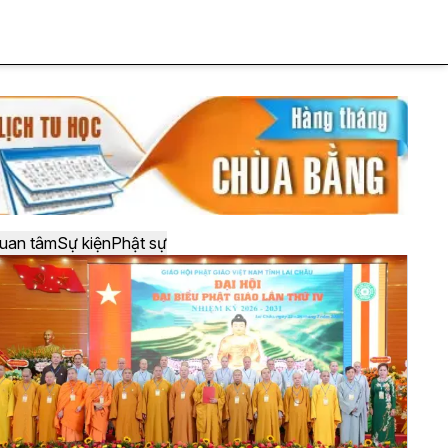
uan tâm
Sự kiện
Phật sự