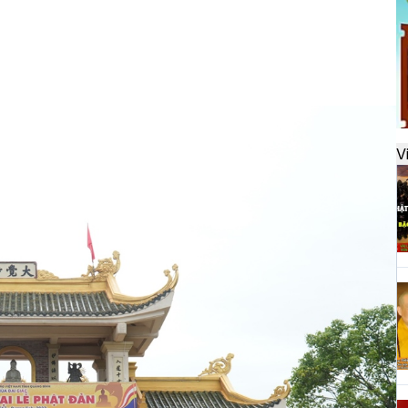
đ
H
k
t
V
H
t
h
H
T
n