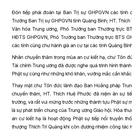
Đón tiếp phái đoàn tại Ban Trị sự GHPGVN các tỉn
Trưởng Ban Trị sự GHPGVN tỉnh Quảng Bình; HT. Thíc
Văn hóa Trung ương, Phó Trưởng ban Thường trực B
HĐTS GHPGVN, Phó Trưởng ban Thường trực BTS GHP
các tỉnh cùng chư hành giả an cư tại các tỉnh Quảng Bìn
Nhân chuyến thăm trong mùa an cư kiết hạ, chư Tôn đ
Tài chính Trung ương đã được nghe quá trình hình thành 
Phật sự cũng như những khó khăn, vướng mắc cần khắc ph
Thay mặt chư Tôn đức lãnh đạo Ban Hoằng pháp Trung 
chuyến thăm, HT. Thích Huệ Phước đã niệm ân sự ti
trường, và rất vui mừng trước những thành tựu Phật sự 
là sự phát triển chung của Trung ương Giáo hội. Hòa th
an cư kiết hạ là hoạt động Phật sự tiếp nối truyền
thượng Thích Trí Quảng khi còn đương nhiệm công tác 