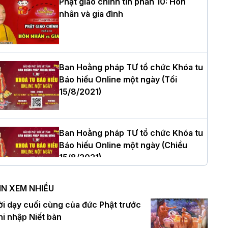
Phật giáo chính tín phần 10: Hôn
nhân và gia đình
òa thượng Thích Quảng Tùng tái đắc
ử Trưởng BTS GHPGVN thành phố Hải
hòng nhiệm kỳ 2026 – 2031
Ban Hoằng pháp TƯ tổ chức Khóa tu
Báo hiếu Online một ngày (Tối
15/8/2021)
hượng tọa Thích Tâm Chính được suy
ử tân Trưởng ban Trị sự GHPGVN tỉnh
hanh Hóa nhiệm kỳ 2026 - 2031
Ban Hoằng pháp TƯ tổ chức Khóa tu
Báo hiếu Online một ngày (Chiều
15/8/2021)
à Nội: Tăng Ni Trường hạ Bồ Đề trang
ghiêm tác pháp Tiền an cư PL.2570 –
IN XEM NHIỀU
L.2026
Ban Hoằng pháp TƯ tổ chức Khóa tu
ời dạy cuối cùng của đức Phật trước
Báo hiếu Online một ngày (Sáng
hi nhập Niết bàn
15/8/2021)