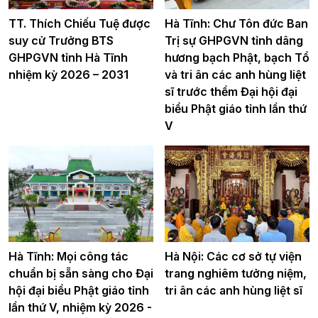
TT. Thích Chiếu Tuệ được
Hà Tĩnh: Chư Tôn đức Ban
suy cử Trưởng BTS
Trị sự GHPGVN tỉnh dâng
GHPGVN tỉnh Hà Tĩnh
hương bạch Phật, bạch Tổ
nhiệm kỳ 2026 – 2031
và tri ân các anh hùng liệt
sĩ trước thềm Đại hội đại
biểu Phật giáo tỉnh lần thứ
V
Hà Tĩnh: Mọi công tác
Hà Nội: Các cơ sở tự viện
chuẩn bị sẵn sàng cho Đại
trang nghiêm tưởng niệm,
hội đại biểu Phật giáo tỉnh
tri ân các anh hùng liệt sĩ
lần thứ V, nhiệm kỳ 2026 -