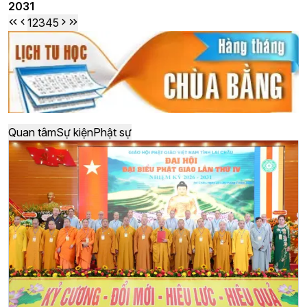
2031
1
2
3
4
5
Quan tâm
Sự kiện
Phật sự