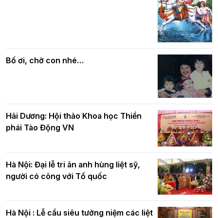
Các cơ quan, ban, ngành Thành phố
Phật giáo chính tín Phần 7: Luật nhân
chúc mừng BTS GHPGVN TP. Hà Nội
quả
nhân mùa Phật đản PL.2570
Bố ơi, chờ con nhé…
Hải Dương: Hội thảo Khoa học Thiền
phái Tào Động VN
Hà Nội: Đại lễ tri ân anh hùng liệt sỹ,
người có công với Tổ quốc
Hà Nội : Lễ cầu siêu tưởng niệm các liệt