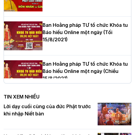
Hòa thượng Thích Quảng Tùng tái đắc
cử Trưởng BTS GHPGVN thành phố Hải
Phòng nhiệm kỳ 2026 – 2031
Ban Hoằng pháp TƯ tổ chức Khóa tu
Báo hiếu Online một ngày (Tối
15/8/2021)
Thượng tọa Thích Tâm Chính được suy
cử tân Trưởng ban Trị sự GHPGVN tỉnh
Thanh Hóa nhiệm kỳ 2026 - 2031
Ban Hoằng pháp TƯ tổ chức Khóa tu
Báo hiếu Online một ngày (Chiều
15/8/2021)
Hà Nội: Tăng Ni Trường hạ Bồ Đề trang
nghiêm tác pháp Tiền an cư PL.2570 –
TIN XEM NHIỀU
DL.2026
Ban Hoằng pháp TƯ tổ chức Khóa tu
Lời dạy cuối cùng của đức Phật trước
Báo hiếu Online một ngày (Sáng
khi nhập Niết bàn
15/8/2021)
Thứ trưởng Bộ Dân tộc và Tôn giáo
chúc mừng Phật đản BTS GHPGVN TP.