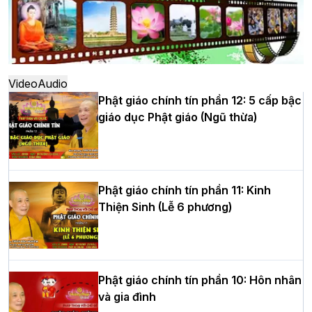
Hà Nội: Ngày tu học cuối cùng khép lại
khóa sinh hoạt Phật pháp mùa hè lần
thứ XIV tại chùa Bằng
Video
Audio
Phật giáo chính tín phần 12: 5 cấp bậc
giáo dục Phật giáo (Ngũ thừa)
Học yêu thương trong ngày tu tập thứ
tư của Khóa sinh hoạt Phật pháp mùa
hè tại chùa Bằng
Phật giáo chính tín phần 11: Kinh
Thiện Sinh (Lễ 6 phương)
HT.Thích Thọ Lạc được suy cử làm tân
Trưởng BTS GHPGVN tỉnh Nghệ An
nhiệm kỳ 2026 – 2031
Phật giáo chính tín phần 10: Hôn nhân
và gia đình