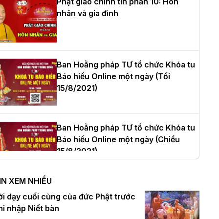
Phật giáo chính tín phần 10: Hôn
nhân và gia đình
òa thượng Thích Quảng Tùng tái đắc
ử Trưởng BTS GHPGVN thành phố Hải
hòng nhiệm kỳ 2026 – 2031
Ban Hoằng pháp TƯ tổ chức Khóa tu
Báo hiếu Online một ngày (Tối
15/8/2021)
hượng tọa Thích Tâm Chính được suy
ử tân Trưởng ban Trị sự GHPGVN tỉnh
hanh Hóa nhiệm kỳ 2026 - 2031
Ban Hoằng pháp TƯ tổ chức Khóa tu
Báo hiếu Online một ngày (Chiều
15/8/2021)
à Nội: Tăng Ni Trường hạ Bồ Đề trang
ghiêm tác pháp Tiền an cư PL.2570 –
IN XEM NHIỀU
L.2026
Ban Hoằng pháp TƯ tổ chức Khóa tu
ời dạy cuối cùng của đức Phật trước
Báo hiếu Online một ngày (Sáng
hi nhập Niết bàn
15/8/2021)