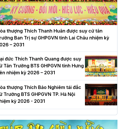
òa thượng Thích Thanh Huân được suy cử tân
rưởng Ban Trị sự GHPGVN tỉnh Lai Châu nhiệm kỳ
026 – 2031
ại đức Thích Thanh Quang được suy
ử Tân Trưởng BTS GHPGVN tỉnh Hưng
ên nhiệm kỳ 2026 – 2031
òa thượng Thích Bảo Nghiêm tái đắc
ử Trưởng BTS GHPGVN TP. Hà Nội
hiệm kỳ 2026 - 2031
à Nội: Long trọng lễ khởi công xây
ựng Trung tâm văn hóa Phật giáo Thủ