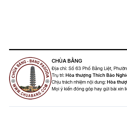
CHÙA BẰNG
Địa chỉ: Số 63 Phố Bằng Liệt, Phườ
Trụ trì:
Hòa thượng Thích Bảo Ngh
Chịu trách nhiệm nội dung:
Hòa thượ
Mọi ý kiến đóng góp hay gửi bài xin l