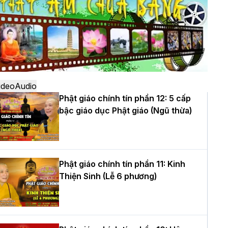
ô
à Nội: Ngày tu học cuối cùng khép lại
hóa sinh hoạt Phật pháp mùa hè lần
hứ XIV tại chùa Bằng
ideo
Audio
Phật giáo chính tín phần 12: 5 cấp
bậc giáo dục Phật giáo (Ngũ thừa)
ọc yêu thương trong ngày tu tập thứ
ư của Khóa sinh hoạt Phật pháp mùa
è tại chùa Bằng
Phật giáo chính tín phần 11: Kinh
Thiện Sinh (Lễ 6 phương)
T.Thích Thọ Lạc được suy cử làm tân
rưởng BTS GHPGVN tỉnh Nghệ An
hiệm kỳ 2026 – 2031