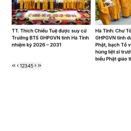
TT. Thích Chiếu Tuệ được suy cử
Hà Tĩnh: Chư Tô
Trưởng BTS GHPGVN tỉnh Hà Tĩnh
GHPGVN tỉnh d
nhiệm kỳ 2026 – 2031
Phật, bạch Tổ v
hùng liệt sĩ trư
biểu Phật giáo t
1
2
3
4
5