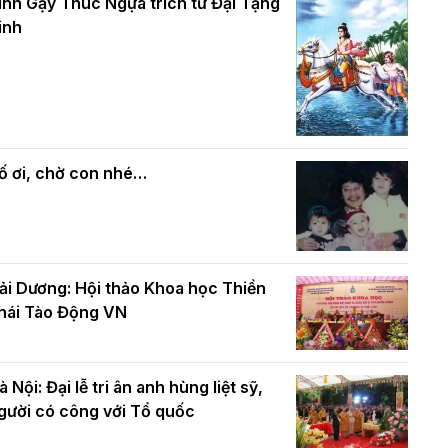
và bình đẳng trong Phật giáo
inh Gậy Thúc Ngựa trích từ Đại Tạng
ính mừng Đại lễ Phật đản PL.2570 –
inh
L.2026
ác cơ quan, ban, ngành Thành phố
Phật giáo chính tín Phần 7: Luật nhân
húc mừng BTS GHPGVN TP. Hà Nội
quả
hân mùa Phật đản PL.2570
ố ơi, chờ con nhé…
ải Dương: Hội thảo Khoa học Thiền
hái Tào Động VN
à Nội: Đại lễ tri ân anh hùng liệt sỹ,
gười có công với Tổ quốc