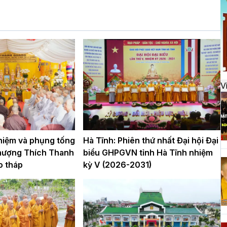
đ
H
k
t
V
H
t
h
 niệm và phụng tống
Hà Tĩnh: Phiên thứ nhất Đại hội Đại
hượng Thích Thanh
biểu GHPGVN tỉnh Hà Tĩnh nhiệm
o tháp
kỳ V (2026-2031)
H
T
n