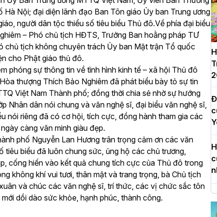
 tịch Ủy Ban Trung ương MTTQ Việt Nam, Ủy viên Ban Thường
 Hà Nội; đại diện lãnh đạo Ban Tôn giáo Ủy ban Trung ương
iáo, người dân tộc thiểu số tiêu biểu Thủ đô.
Về phía đại biểu
Nghiêm – Phó chủ tịch HĐTS, Trưởng Ban hoằng pháp TƯ
hủ tịch không chuyên trách Ủy ban Mặt trận Tổ quốc
H
n cho Phật giáo thủ đô.
T
 phóng sự thông tin về tình hình kinh tế – xã hội Thủ đô
2
 Hòa thượng Thích Bảo Nghiêm đã phát biểu bày tỏ sự tin
TQ Việt Nam Thành phố; đồng thời chia sẻ nhờ sự hướng
Đ
ớp Nhân dân nói chung và văn nghệ sĩ,
đại biểu văn nghệ sĩ,
c
iểu nói riêng đã có cơ hội, tích cực, đồng hành tham gia các
Y
 ngày càng văn minh giàu đẹp.
thành phố Nguyễn Lan Hương trân trọng cảm ơn các văn
H
 số tiêu biểu đã luôn chung sức, ủng hộ các chủ trương,
c
p, cống hiến vào kết quả chung tích cực của Thủ đô trong
n
không khí vui tươi, thân mật và trang trọng, bà Chủ tịch
xuân và chúc các văn nghệ sĩ, trí thức, các vị chức sắc tôn
H
ăm mới dồi dào sức khỏe, hạnh phúc, thành công.
d