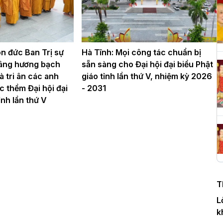
H
c
P
n đức Ban Trị sự
Hà Tĩnh: Mọi công tác chuẩn bị
âng hương bạch
sẵn sàng cho Đại hội đại biểu Phật
à tri ân các anh
giáo tỉnh lần thứ V, nhiệm kỳ 2026
ớc thềm Đại hội đại
- 2031
T
ỉnh lần thứ V
c
T
H
n
T
D
L
k