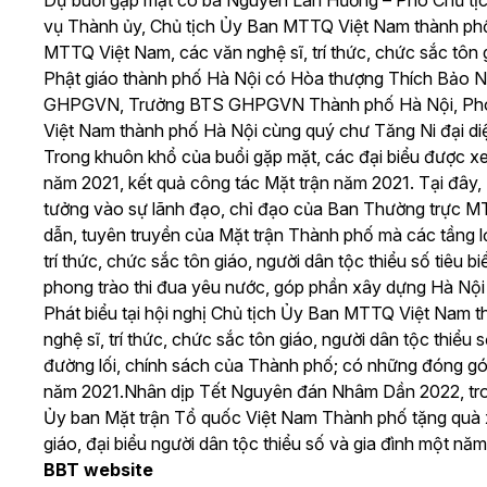
Dự buổi gặp mặt có bà Nguyễn Lan Hương – Phó Chủ
vụ Thành ủy, Chủ tịch Ủy Ban MTTQ Việt Nam thành phố
MTTQ Việt Nam, các văn nghệ sĩ, trí thức, chức sắc tôn g
Phật giáo thành phố Hà Nội có Hòa thượng Thích Bảo 
GHPGVN, Trưởng BTS GHPGVN Thành phố Hà Nội, Phó c
Việt Nam thành phố Hà Nội cùng quý chư Tăng Ni đại diệ
Trong khuôn khổ của buổi gặp mặt, các đại biểu được xem
năm 2021, kết quả công tác Mặt trận năm 2021. Tại đây,
tưởng vào sự lãnh đạo, chỉ đạo của Ban Thường trực MT
dẫn, tuyên truyền của Mặt trận Thành phố mà các tầng l
trí thức, chức sắc tôn giáo, người dân tộc thiểu số tiêu b
phong trào thi đua yêu nước, góp phần xây dựng Hà Nội
Phát biểu tại hội nghị Chủ tịch Ủy Ban MTTQ Việt Nam 
nghệ sĩ, trí thức, chức sắc tôn giáo, người dân tộc thiểu
đường lối, chính sách của Thành phố; có những đóng gó
năm 2021.
Nhân dịp Tết Nguyên đán Nhâm Dần 2022, trong 
Ủy ban Mặt trận Tổ quốc Việt Nam Thành phố tặng quà 
giáo, đại biểu người dân tộc thiểu số và gia đình một n
BBT website