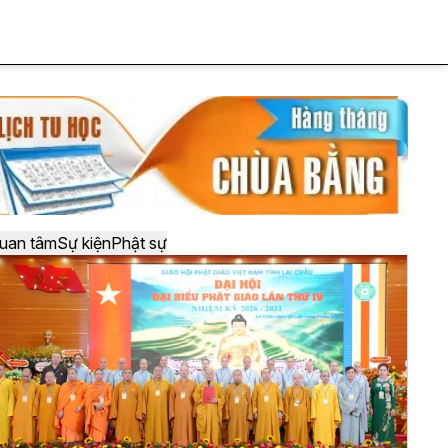
uan tâm
Sự kiện
Phật sự