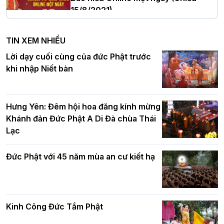
15/8/2021)
Hà Nội: Tăng Ni Trường hạ Bồ Đề trang
nghiêm tác pháp Tiền an cư PL.2570 –
TIN XEM NHIỀU
DL.2026
Ban Hoằng pháp TƯ tổ chức Khóa tu
Lời dạy cuối cùng của đức Phật trước
Báo hiếu Online một ngày (Sáng
khi nhập Niết bàn
15/8/2021)
Thứ trưởng Bộ Dân tộc và Tôn giáo
chúc mừng Phật đản BTS GHPGVN TP.
Hưng Yên: Đêm hội hoa đăng kính mừng
Hà Nội
Khánh đản Đức Phật A Di Đà chùa Thái
Lạc
Tinh thần yêu nước của Phật giáo
Đức Phật với 45 năm mùa an cư kiết hạ
Hơn 5.000 người tham dự diễu hành,
cung rước Xá lợi Đức Phật kính mừng
ngày Đức Phật đản sinh
Kinh Công Đức Tắm Phật
Phật giáo chính tín Phần 9: Giải thích
về "Lục Tức Phật"