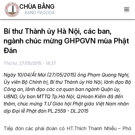
CHÙA BẰNG
BANG PAGODA
Bí thư Thành ủy Hà Nội, các ban,
ngành chúc mừng GHPGVN mùa Phật
Đản
Thứ tư, 27/05/2015 - 14:37
Ngày 10/04/Ất Mùi (27/05/2015) ông Phạm Quang Nghị,
Ủy viên Bộ Chính trị, Bí thư Thành ủy Hà Nội, lãnh đạo Bộ
Công an, lãnh đạo các cơ quan ban ngành Quận ủy,
UBND, Ủy ban MTTQ Tp.Hà Nội, Q.Hoàn Kiếm đã đến
thăm, chúc mừng T.Ư Giáo hội Phật giáo Việt Nam nhân
dịp Đại lễ Phật đản PL.2559 - DL.2015
Tiếp đón các phái đoàn có HT.Thích Thanh Nhiễu – Phó