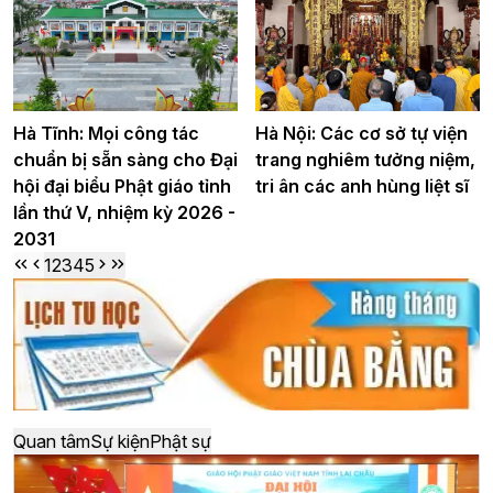
Hà Tĩnh: Mọi công tác
Hà Nội: Các cơ sở tự viện
chuẩn bị sẵn sàng cho Đại
trang nghiêm tưởng niệm,
hội đại biểu Phật giáo tỉnh
tri ân các anh hùng liệt sĩ
lần thứ V, nhiệm kỳ 2026 -
2031
1
2
3
4
5
Quan tâm
Sự kiện
Phật sự