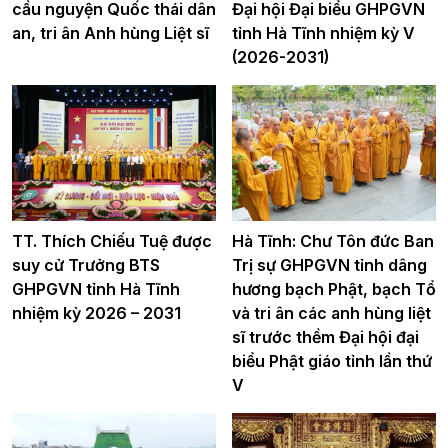
cầu nguyện Quốc thái dân
Đại hội Đại biểu GHPGVN
an, tri ân Anh hùng Liệt sĩ
tỉnh Hà Tĩnh nhiệm kỳ V
(2026-2031)
TT. Thích Chiếu Tuệ được
Hà Tĩnh: Chư Tôn đức Ban
suy cử Trưởng BTS
Trị sự GHPGVN tỉnh dâng
GHPGVN tỉnh Hà Tĩnh
hương bạch Phật, bạch Tổ
nhiệm kỳ 2026 – 2031
và tri ân các anh hùng liệt
sĩ trước thềm Đại hội đại
biểu Phật giáo tỉnh lần thứ
V