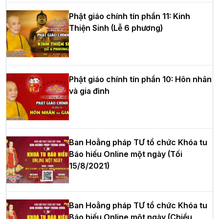
Phật giáo chính tín phần 11: Kinh
Thiện Sinh (Lễ 6 phương)
HT.Thích Thọ Lạc được suy cử làm tân
Trưởng BTS GHPGVN tỉnh Nghệ An
nhiệm kỳ 2026 – 2031
Phật giáo chính tín phần 10: Hôn nhân
và gia đình
Hòa thượng Thích Quảng Tùng tái đắc
cử Trưởng BTS GHPGVN thành phố Hải
Phòng nhiệm kỳ 2026 – 2031
Ban Hoằng pháp TƯ tổ chức Khóa tu
Báo hiếu Online một ngày (Tối
15/8/2021)
Thượng tọa Thích Tâm Chính được suy
cử tân Trưởng ban Trị sự GHPGVN tỉnh
Thanh Hóa nhiệm kỳ 2026 - 2031
Ban Hoằng pháp TƯ tổ chức Khóa tu
Báo hiếu Online một ngày (Chiều