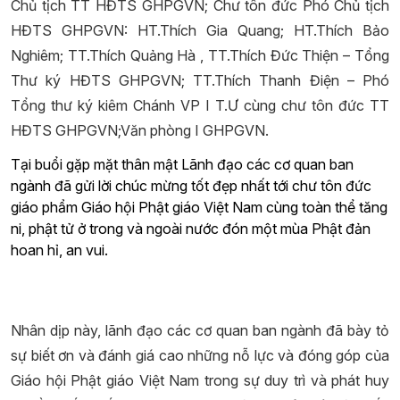
Chủ tịch TT HĐTS GHPGVN; Chư tôn đức Phó Chủ tịch
HĐTS GHPGVN: HT.Thích Gia Quang; HT.Thích Bảo
Nghiêm; TT.Thích Quảng Hà , TT.Thích Đức Thiện – Tổng
Thư ký HĐTS GHPGVN; TT.Thích Thanh Điện – Phó
Tổng thư ký kiêm Chánh VP I T.Ư cùng chư tôn đức TT
HĐTS GHPGVN;Văn phòng I GHPGVN.
Tại buổi gặp mặt thân mật Lãnh đạo các cơ quan ban
ngành đã gửi lời chúc mừng tốt đẹp nhất tới chư tôn đức
giáo phẩm Giáo hội Phật giáo Việt Nam cùng toàn thể tăng
ni, phật tử ở trong và ngoài nước đón một mùa Phật đản
hoan hỉ, an vui.
Nhân dịp này, lãnh đạo các cơ quan ban ngành đã bày tỏ
sự biết ơn và đánh giá cao những nỗ lực và đóng góp của
Giáo hội Phật giáo Việt Nam trong sự duy trì và phát huy