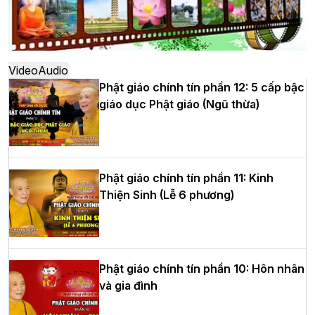
Hà Nội: Ngày tu học cuối cùng khép lại
khóa sinh hoạt Phật pháp mùa hè lần
thứ XIV tại chùa Bằng
Video
Audio
Phật giáo chính tín phần 12: 5 cấp bậc
giáo dục Phật giáo (Ngũ thừa)
Học yêu thương trong ngày tu tập thứ
tư của Khóa sinh hoạt Phật pháp mùa
hè tại chùa Bằng
Phật giáo chính tín phần 11: Kinh
Thiện Sinh (Lễ 6 phương)
HT.Thích Thọ Lạc được suy cử làm tân
Trưởng BTS GHPGVN tỉnh Nghệ An
nhiệm kỳ 2026 – 2031
Phật giáo chính tín phần 10: Hôn nhân
và gia đình
Hòa thượng Thích Quảng Tùng tái đắc