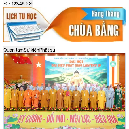
1
2
3
4
5
Quan tâm
Sự kiện
Phật sự