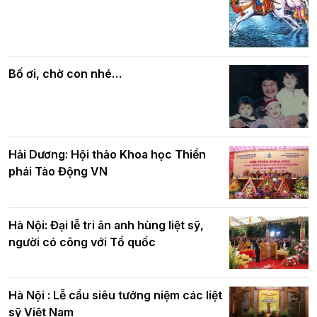
Các cơ quan, ban, ngành Thành phố
Phật giáo chính tín Phần 7: Luật nhân
chúc mừng BTS GHPGVN TP. Hà Nội
quả
nhân mùa Phật đản PL.2570
Bố ơi, chờ con nhé…
Hải Dương: Hội thảo Khoa học Thiền
phái Tào Động VN
Hà Nội: Đại lễ tri ân anh hùng liệt sỹ,
người có công với Tổ quốc
Hà Nội : Lễ cầu siêu tưởng niệm các liệt
sỹ Việt Nam