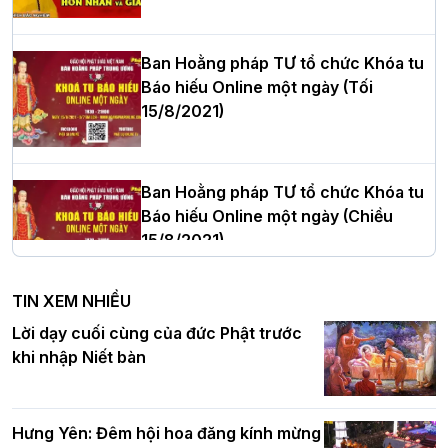
cử Trưởng BTS GHPGVN thành phố Hải
Phòng nhiệm kỳ 2026 – 2031
Ban Hoằng pháp TƯ tổ chức Khóa tu
Báo hiếu Online một ngày (Tối
15/8/2021)
Thượng tọa Thích Tâm Chính được suy
cử tân Trưởng ban Trị sự GHPGVN tỉnh
Thanh Hóa nhiệm kỳ 2026 - 2031
Ban Hoằng pháp TƯ tổ chức Khóa tu
Báo hiếu Online một ngày (Chiều
15/8/2021)
Hà Nội: Tăng Ni Trường hạ Bồ Đề trang
nghiêm tác pháp Tiền an cư PL.2570 –
TIN XEM NHIỀU
DL.2026
Ban Hoằng pháp TƯ tổ chức Khóa tu
Lời dạy cuối cùng của đức Phật trước
Báo hiếu Online một ngày (Sáng
khi nhập Niết bàn
15/8/2021)
Thứ trưởng Bộ Dân tộc và Tôn giáo
chúc mừng Phật đản BTS GHPGVN TP.
Hưng Yên: Đêm hội hoa đăng kính mừng
Hà Nội