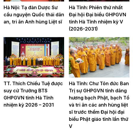
Hà Nội: Tạ đàn Dược Sư
Hà Tĩnh: Phiên thứ nhất
cầu nguyện Quốc thái dân
Đại hội Đại biểu GHPGVN
an, tri ân Anh hùng Liệt sĩ
tỉnh Hà Tĩnh nhiệm kỳ V
(2026-2031)
TT. Thích Chiếu Tuệ được
Hà Tĩnh: Chư Tôn đức Ban
suy cử Trưởng BTS
Trị sự GHPGVN tỉnh dâng
GHPGVN tỉnh Hà Tĩnh
hương bạch Phật, bạch Tổ
nhiệm kỳ 2026 – 2031
và tri ân các anh hùng liệt
sĩ trước thềm Đại hội đại
biểu Phật giáo tỉnh lần thứ
V