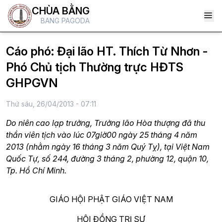
CHÙA BẰNG
BANG PAGODA
Cáo phó: Đại lão HT. Thích Từ Nhơn -
Phó Chủ tịch Thường trực HĐTS
GHPGVN
Thứ sáu, 26/04/2013 - 07:11
Do niên cao lạp trưởng, Trưởng lão Hòa thượng đã thu
thần viên tịch vào lúc 07giờ00 ngày 25 tháng 4 năm
2013 (nhằm ngày 16 tháng 3 năm Quý Tỵ), tại Việt Nam
Quốc Tự, số 244, đường 3 tháng 2, phường 12, quận 10,
Tp. Hồ Chí Minh.
GIÁO HỘI PHẬT GIÁO VIỆT NAM
HỘI ĐỒNG TRỊ SỰ