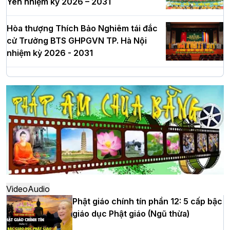
Yên nhiệm kỳ 2026 – 2031
Hòa thượng Thích Bảo Nghiêm tái đắc
cử Trưởng BTS GHPGVN TP. Hà Nội
nhiệm kỳ 2026 - 2031
Hà Nội: Long trọng lễ khởi công xây
dựng Trung tâm văn hóa Phật giáo Thủ
đô
Hà Nội: Ngày tu học cuối cùng khép lại
khóa sinh hoạt Phật pháp mùa hè lần
thứ XIV tại chùa Bằng
Video
Audio
Phật giáo chính tín phần 12: 5 cấp bậc
giáo dục Phật giáo (Ngũ thừa)
Học yêu thương trong ngày tu tập thứ