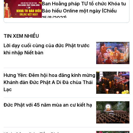
Ban Hoằng pháp TƯ tổ chức Khóa tu
Báo hiếu Online một ngày (Chiều
15/8/2021)
Hà Nội: Tăng Ni Trường hạ Bồ Đề trang
nghiêm tác pháp Tiền an cư PL.2570 –
TIN XEM NHIỀU
DL.2026
Ban Hoằng pháp TƯ tổ chức Khóa tu
Lời dạy cuối cùng của đức Phật trước
Báo hiếu Online một ngày (Sáng
khi nhập Niết bàn
15/8/2021)
Thứ trưởng Bộ Dân tộc và Tôn giáo
chúc mừng Phật đản BTS GHPGVN TP.
Hưng Yên: Đêm hội hoa đăng kính mừng
Hà Nội
Khánh đản Đức Phật A Di Đà chùa Thái
Lạc
Tinh thần yêu nước của Phật giáo
Đức Phật với 45 năm mùa an cư kiết hạ
Hơn 5.000 người tham dự diễu hành,
cung rước Xá lợi Đức Phật kính mừng
ngày Đức Phật đản sinh