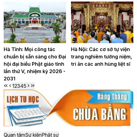
Hà Tĩnh: Mọi công tác
Hà Nội: Các cơ sở tự viện
chuẩn bị sẵn sàng cho Đại
trang nghiêm tưởng niệm,
hội đại biểu Phật giáo tỉnh
tri ân các anh hùng liệt sĩ
lần thứ V, nhiệm kỳ 2026 -
2031
1
2
3
4
5
Quan tâm
Sự kiện
Phật sự