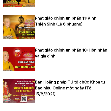
tư của Khóa sinh hoạt Phật pháp mùa
hè tại chùa Bằng
Phật giáo chính tín phần 11: Kinh
Thiện Sinh (Lễ 6 phương)
HT.Thích Thọ Lạc được suy cử làm tân
Trưởng BTS GHPGVN tỉnh Nghệ An
nhiệm kỳ 2026 – 2031
Phật giáo chính tín phần 10: Hôn nhân
và gia đình
Hòa thượng Thích Quảng Tùng tái đắc
cử Trưởng BTS GHPGVN thành phố Hải
Phòng nhiệm kỳ 2026 – 2031
Ban Hoằng pháp TƯ tổ chức Khóa tu
Báo hiếu Online một ngày (Tối
15/8/2021)
Thượng tọa Thích Tâm Chính được suy
cử tân Trưởng ban Trị sự GHPGVN tỉnh
Thanh Hóa nhiệm kỳ 2026 - 2031