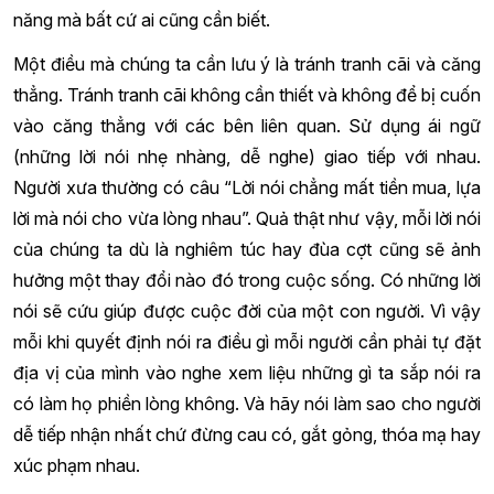
năng mà bất cứ ai cũng cần biết.
Một điều mà chúng ta cần lưu ý là tránh tranh cãi và căng
thẳng. Tránh tranh cãi không cần thiết và không để bị cuốn
vào căng thẳng với các bên liên quan. Sử dụng ái ngữ
(những lời nói nhẹ nhàng, dễ nghe) giao tiếp với nhau.
Người xưa thường có câu “Lời nói chẳng mất tiền mua, lựa
lời mà nói cho vừa lòng nhau”. Quả thật như vậy, mỗi lời nói
của chúng ta dù là nghiêm túc hay đùa cợt cũng sẽ ảnh
hưởng một thay đổi nào đó trong cuộc sống. Có những lời
nói sẽ cứu giúp được cuộc đời của một con người. Vì vậy
mỗi khi quyết định nói ra điều gì mỗi người cần phải tự đặt
địa vị của mình vào nghe xem liệu những gì ta sắp nói ra
có làm họ phiền lòng không. Và hãy nói làm sao cho người
dễ tiếp nhận nhất chứ đừng cau có, gắt gỏng, thóa mạ hay
xúc phạm nhau.