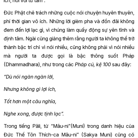
ích, nói với từ tâm”.
Ðức Phật chê trách những cuộc nói chuyện huyên thuyên,
phí thời gian vô ích. Những lời gièm pha và đồn đãi không
đem đến lợi lạc gì, vì chúng làm quấy động sự yên tĩnh và
định tâm. Ngài cũng giảng thêm rằng người ta không thể trở
thành bậc trí chỉ vì nói nhiều, cũng không phải vì nói nhiều
mà người ta được gọi là bậc thông suốt Pháp
(Dhammadhara), như trong các
Pháp cú, kệ 100
sau đây:
“Dù nói ngàn ngàn lời,
Nhưng không gì lợi ích,
Tốt hơn một câu nghĩa,
Nghe xong, được tịnh lạc”.
Trong tiếng Pāli, từ “Mâu-ni”(Muni) trong danh hiệu của
Đức Thế Tôn Thích-ca Mâu-ni” (Sakya Muni) cũng có