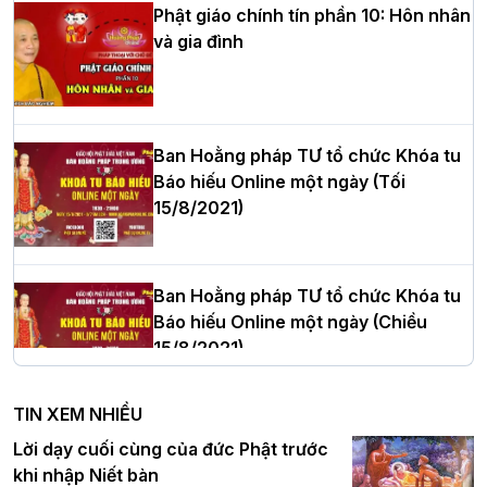
Phật giáo chính tín phần 10: Hôn nhân
và gia đình
Hòa thượng Thích Quảng Tùng tái đắc
cử Trưởng BTS GHPGVN thành phố Hải
Phòng nhiệm kỳ 2026 – 2031
Ban Hoằng pháp TƯ tổ chức Khóa tu
Báo hiếu Online một ngày (Tối
15/8/2021)
Thượng tọa Thích Tâm Chính được suy
cử tân Trưởng ban Trị sự GHPGVN tỉnh
Thanh Hóa nhiệm kỳ 2026 - 2031
Ban Hoằng pháp TƯ tổ chức Khóa tu
Báo hiếu Online một ngày (Chiều
15/8/2021)
Hà Nội: Tăng Ni Trường hạ Bồ Đề trang
nghiêm tác pháp Tiền an cư PL.2570 –
TIN XEM NHIỀU
DL.2026
Ban Hoằng pháp TƯ tổ chức Khóa tu
Lời dạy cuối cùng của đức Phật trước
Báo hiếu Online một ngày (Sáng
khi nhập Niết bàn