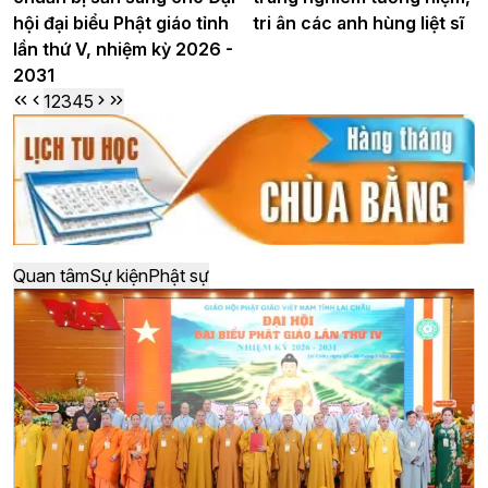
hội đại biểu Phật giáo tỉnh
tri ân các anh hùng liệt sĩ
lần thứ V, nhiệm kỳ 2026 -
2031
1
2
3
4
5
Quan tâm
Sự kiện
Phật sự