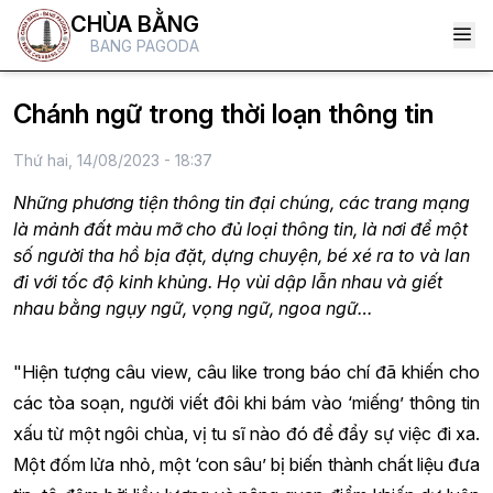
CHÙA BẰNG
BANG PAGODA
Chánh ngữ trong thời loạn thông tin
Thứ hai, 14/08/2023 - 18:37
Những phương tiện thông tin đại chúng, các trang mạng
là mảnh đất màu mỡ cho đủ loại thông tin, là nơi để một
số người tha hồ bịa đặt, dựng chuyện, bé xé ra to và lan
đi với tốc độ kinh khủng. Họ vùi dập lẫn nhau và giết
nhau bằng ngụy ngữ, vọng ngữ, ngoa ngữ…
"Hiện tượng câu view, câu like trong báo chí đã khiến cho
các tòa soạn, người viết đôi khi bám vào ‘miếng’ thông tin
xấu từ một ngôi chùa, vị tu sĩ nào đó để đẩy sự việc đi xa.
Một đốm lửa nhỏ, một ‘con sâu’ bị biến thành chất liệu đưa