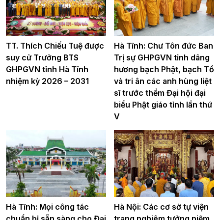
TT. Thích Chiếu Tuệ được
Hà Tĩnh: Chư Tôn đức Ban
suy cử Trưởng BTS
Trị sự GHPGVN tỉnh dâng
GHPGVN tỉnh Hà Tĩnh
hương bạch Phật, bạch Tổ
nhiệm kỳ 2026 – 2031
và tri ân các anh hùng liệt
sĩ trước thềm Đại hội đại
biểu Phật giáo tỉnh lần thứ
V
Hà Tĩnh: Mọi công tác
Hà Nội: Các cơ sở tự viện
chuẩn bị sẵn sàng cho Đại
trang nghiêm tưởng niệm,