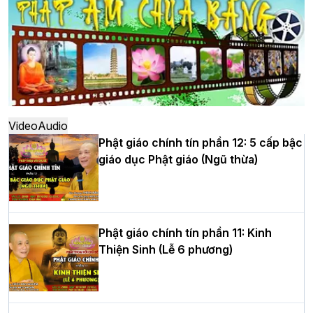
đô
Hà Nội: Ngày tu học cuối cùng khép lại
khóa sinh hoạt Phật pháp mùa hè lần
thứ XIV tại chùa Bằng
Video
Audio
Phật giáo chính tín phần 12: 5 cấp bậc
giáo dục Phật giáo (Ngũ thừa)
Học yêu thương trong ngày tu tập thứ
tư của Khóa sinh hoạt Phật pháp mùa
hè tại chùa Bằng
Phật giáo chính tín phần 11: Kinh
Thiện Sinh (Lễ 6 phương)
HT.Thích Thọ Lạc được suy cử làm tân
Trưởng BTS GHPGVN tỉnh Nghệ An
nhiệm kỳ 2026 – 2031