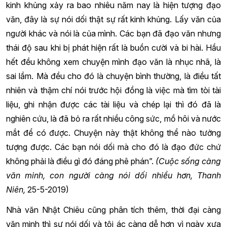
kinh khủng xảy ra bao nhiêu năm nay là hiện tượng đạo
văn, đây là sự nói dối thật sự rất kinh khủng. Lấy văn của
người khác và nói là của mình. Các bạn đã đạo văn nhưng
thái độ sau khi bị phát hiện rất là buồn cười và bi hài. Hầu
hết đều không xem chuyện mình đạo văn là nhục nhã, là
sai lầm. Mà đều cho đó là chuyện bình thường, là điều tất
nhiên và thậm chí nói trước hội đồng là việc mà tìm tòi tài
liệu, ghi nhận được các tài liệu và chép lại thì đó đã là
nghiên cứu, là đã bỏ ra rất nhiều công sức, mồ hôi và nước
mắt để có được. Chuyện này thật không thể nào tưởng
tượng được. Các bạn nói dối mà cho đó là đạo đức chứ
không phải là điều gì đó đáng phê phán”.
(Cuộc sống càng
văn minh, con người càng nói dối nhiều hơn, Thanh
Niên,
25-5-2019)
Nhà văn Nhật Chiêu cũng phân tích thêm, thời đại càng
văn minh thì sự nói dối và tội ác càng dễ hơn vì ngày xưa