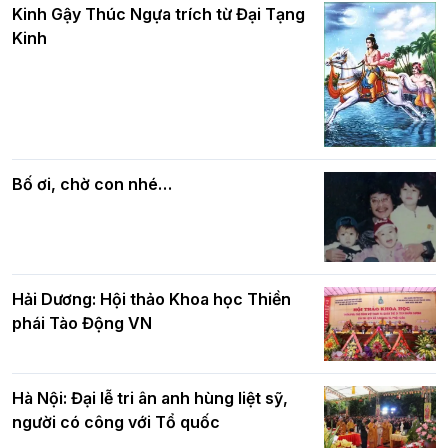
và bình đẳng trong Phật giáo
Kinh Gậy Thúc Ngựa trích từ Đại Tạng
kính mừng Đại lễ Phật đản PL.2570 –
Kinh
DL.2026
Các cơ quan, ban, ngành Thành phố
Phật giáo chính tín Phần 7: Luật nhân
chúc mừng BTS GHPGVN TP. Hà Nội
quả
nhân mùa Phật đản PL.2570
Bố ơi, chờ con nhé…
Hải Dương: Hội thảo Khoa học Thiền
phái Tào Động VN
Hà Nội: Đại lễ tri ân anh hùng liệt sỹ,
người có công với Tổ quốc