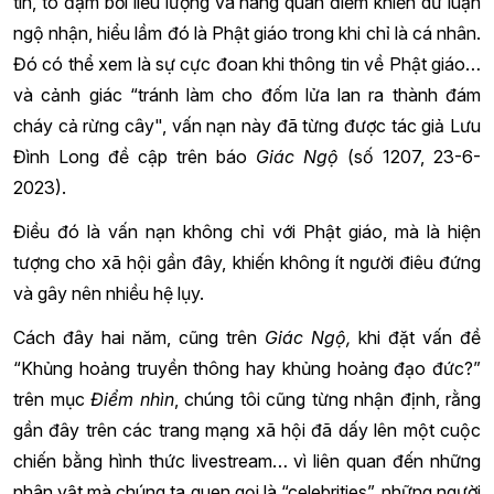
tin, tô đậm bởi liều lượng và nâng quan điểm khiến dư luận
ngộ nhận, hiểu lầm đó là Phật giáo trong khi chỉ là cá nhân.
Đó có thể xem là sự cực đoan khi thông tin về Phật giáo…
và cảnh giác “tránh làm cho đốm lửa lan ra thành đám
cháy cả rừng cây", vấn nạn này đã từng được tác giả Lưu
Đình Long đề cập trên báo
Giác Ngộ
(số 1207, 23-6-
2023).
Điều đó là vấn nạn không chỉ với Phật giáo, mà là hiện
tượng cho xã hội gần đây, khiến không ít người điêu đứng
và gây nên nhiều hệ lụy.
Cách đây hai năm, cũng trên
Giác Ngộ,
khi đặt vấn đề
“Khủng hoảng truyền thông hay khủng hoảng đạo đức?”
trên mục
Điểm nhìn
, chúng tôi cũng từng nhận định, rằng
gần đây trên các trang mạng xã hội đã dấy lên một cuộc
chiến bằng hình thức livestream… vì liên quan đến những
nhân vật mà chúng ta quen gọi là “celebrities”, những người