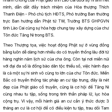
nhanh chóng của Phật giáo tỉnh Lào Cai dưới sự hi sinh hết
mình, dẫn dắt đầy trách nhiệm của Hòa thượng Thích
Thanh Điện - Phó chủ tịch HĐTS, Phó trưởng Ban thường
trực Ban hướng dẫn Phật tử TW, Trưởng BTS GHPGVN
tỉnh Lào Cai cùng sự hòa hợp chung tay xây dựng của chư
Tôn đức Tăng Ni trong BTS.
Theo Thượng tọa, việc hoạt động Phật sự ở vùng đồng
bằng luôn dễ dàng hơn nhiều do có truyền thống lâu đời từ
hàng nghìn năm lịch sử của cha ông. Còn tại nơi miền núi
với đại đa số là đồng bào dân tộc thiểu số, việc hành đạo
là cả một sự hi sinh vô cùng to lớn của chư Tôn đức. Miền
Bắc có truyền thống tác pháp an cư tập trung, đây là nét
đẹp của Phật giáo cổ truyền, cũng là cơ hội để Tăng Ni
cùng nhau tu tập, sống trong tinh thần pháp lữ, lục hòa
cộng trụ. Vì vậy, mỗi hành giả an cư cần ý thức được 3
tháng an cư là cơ hội để có điều kiện tu tập, trau dồi Tam