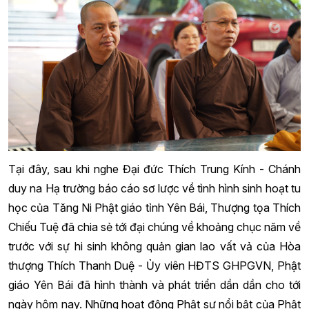
Tại đây, sau khi nghe Đại đức Thích Trung Kính - Chánh
duy na Hạ trường báo cáo sơ lược về tình hình sinh hoạt tu
học của Tăng Ni Phật giáo tỉnh Yên Bái, Thượng tọa Thích
Chiếu Tuệ đã chia sẻ tới đại chúng về khoảng chục năm về
trước với sự hi sinh không quản gian lao vất vả của Hòa
thượng Thích Thanh Duệ - Ủy viên HĐTS GHPGVN, Phật
giáo Yên Bái đã hình thành và phát triển dần dần cho tới
ngày hôm nay. Những hoạt động Phật sự nổi bật của Phật