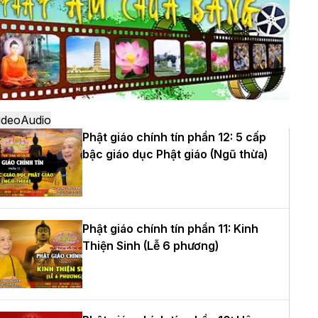
ô
à Nội: Ngày tu học cuối cùng khép lại
hóa sinh hoạt Phật pháp mùa hè lần
hứ XIV tại chùa Bằng
ideo
Audio
Phật giáo chính tín phần 12: 5 cấp
bậc giáo dục Phật giáo (Ngũ thừa)
ọc yêu thương trong ngày tu tập thứ
ư của Khóa sinh hoạt Phật pháp mùa
è tại chùa Bằng
Phật giáo chính tín phần 11: Kinh
Thiện Sinh (Lễ 6 phương)
T.Thích Thọ Lạc được suy cử làm tân
rưởng BTS GHPGVN tỉnh Nghệ An
hiệm kỳ 2026 – 2031