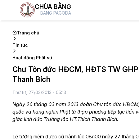
CHÙA BẰNG
BANG PAGODA
Trang chủ
Tin tức
Hoạt động Phật sự
Chư Tôn đức HĐCM, HĐTS TW GHPGVN
Thanh Bích
Thứ tư, 27/03/2013 - 05:13
Ngày 26 tháng 03 năm 2013 đoàn Chư tôn đức HĐCM, 
quốc và hàng nghìn Phật tử thập phương tiếp tục tiến v
giác linh đức Trưởng lão HT.Thích Thanh Bích.
Lễ tưởng niệm được cử hành lúc 08g00 ngày 27 tháng 