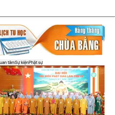
uan tâm
Sự kiện
Phật sự