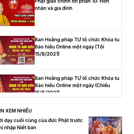
Phật giáo chính tín phần 10: Hôn
nhân và gia đình
òa thượng Thích Quảng Tùng tái đắc
ử Trưởng BTS GHPGVN thành phố Hải
hòng nhiệm kỳ 2026 – 2031
Ban Hoằng pháp TƯ tổ chức Khóa tu
Báo hiếu Online một ngày (Tối
15/8/2021)
hượng tọa Thích Tâm Chính được suy
ử tân Trưởng ban Trị sự GHPGVN tỉnh
hanh Hóa nhiệm kỳ 2026 - 2031
Ban Hoằng pháp TƯ tổ chức Khóa tu
Báo hiếu Online một ngày (Chiều
15/8/2021)
à Nội: Tăng Ni Trường hạ Bồ Đề trang
ghiêm tác pháp Tiền an cư PL.2570 –
IN XEM NHIỀU
L.2026
Ban Hoằng pháp TƯ tổ chức Khóa tu
ời dạy cuối cùng của đức Phật trước
Báo hiếu Online một ngày (Sáng
hi nhập Niết bàn
15/8/2021)