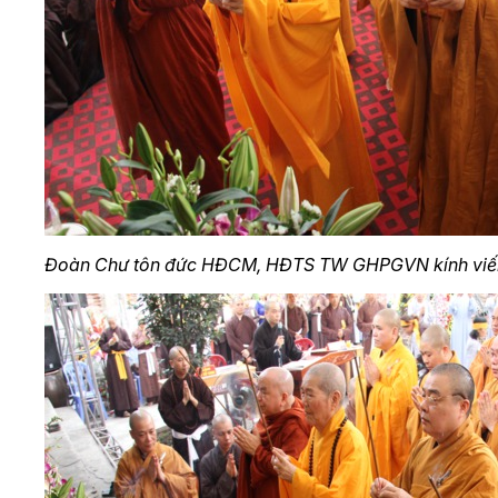
Đoàn Chư tôn đức HĐCM, HĐTS TW GHPGVN kính vi