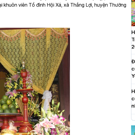
ại khuôn viên Tổ đình Hội Xá, xã Thắng Lợi, huyện Thường
H
T
2
Đ
c
Y
H
c
n
H
d