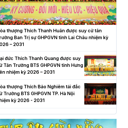
òa thượng Thích Thanh Huân được suy cử tân
rưởng Ban Trị sự GHPGVN tỉnh Lai Châu nhiệm kỳ
026 – 2031
ại đức Thích Thanh Quang được suy
ử Tân Trưởng BTS GHPGVN tỉnh Hưng
ên nhiệm kỳ 2026 – 2031
òa thượng Thích Bảo Nghiêm tái đắc
ử Trưởng BTS GHPGVN TP. Hà Nội
hiệm kỳ 2026 - 2031
à Nội: Long trọng lễ khởi công xây
ựng Trung tâm văn hóa Phật giáo Thủ