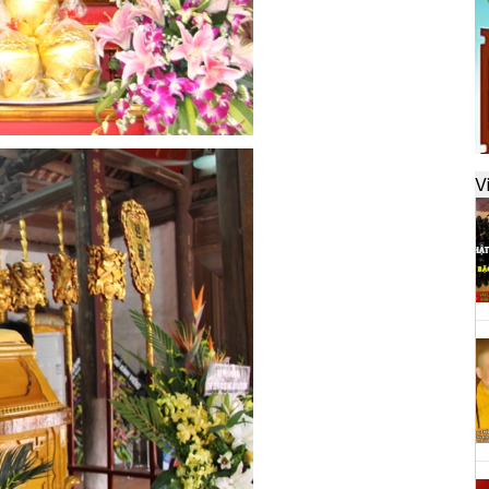
đ
H
k
t
V
H
t
h
H
T
n