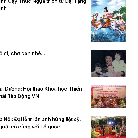
và bình đẳng trong Phật giáo
inh Gậy Thúc Ngựa trích từ Đại Tạng
ính mừng Đại lễ Phật đản PL.2570 –
inh
L.2026
ác cơ quan, ban, ngành Thành phố
Phật giáo chính tín Phần 7: Luật nhân
húc mừng BTS GHPGVN TP. Hà Nội
quả
hân mùa Phật đản PL.2570
ố ơi, chờ con nhé…
ải Dương: Hội thảo Khoa học Thiền
hái Tào Động VN
à Nội: Đại lễ tri ân anh hùng liệt sỹ,
gười có công với Tổ quốc