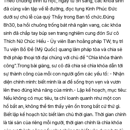
Theo chương trình tu học, ngay từ 5h sáng, các khóa sinh
đã cùng vân tập về lễ đường, đọc tụng Kinh Phúc Đức
dưới sự chủ lễ của quý Thầy trong Ban tổ chức.Đúng
8h30, ba hồi chuông trống bát nhã ngân vang, các khóa
sinh đã chắp tay búp sen trang nghiêm cung đón Sư cô
Thích Nữ Chúc Hiếu - Ủy viên Ban hoằng pháp TW, trụ trì
Tu viện Bồ Đề (Mỹ Quốc) quang lâm pháp tòa và chia sẻ
thời pháp thoại tới đại chúng với chủ đề "Chìa khóa thành
công".Trong bài giảng, sư cô đã chia sẻ chìa khóa dẫn tới
sự thành công của mỗi con người gồm các yếu tố: - Nhận
diện chính mình: biết mình là ai để sống trọn vẹn và vươn
lên theo đúng khả năng của mình.- Lập kế hoạch, mục tiêu:
Nếu không có mục tiêu, ta chỉ loanh quanh như một con
hổ bất an, không thể tìm thấy yên ổn trong bất cứ thứ gì.
Biết lập kế hoạch tức biết làm chủ thời gian. Thời gian chính
là tài sản của riêng mỗi người, thời gian chính là chìa khóa