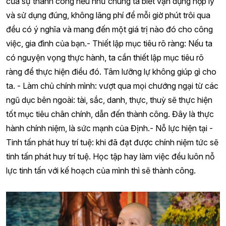
của sự thành công nếu như chúng ta biết vận dụng hợp lý
và sử dụng đúng, không lãng phí để mỗi giờ phút trôi qua
đều có ý nghĩa và mang đến một giá trị nào đó cho công
việc, gia đình của bạn.- Thiết lập mục tiêu rõ ràng: Nếu ta
có nguyện vọng thực hành, ta cần thiết lập mục tiêu rõ
ràng để thực hiện điều đó. Tâm lưỡng lự không giúp gì cho
ta. - Làm chủ chính mình: vượt qua mọi chướng ngại từ các
ngũ dục bên ngoài: tài, sắc, danh, thực, thuỳ sẽ thực hiện
tốt mục tiêu chân chính, dẫn đến thành công. Đây là thực
hành chính niệm, là sức mạnh của Định.- Nỗ lực hiện tại -
Tinh tấn phát huy trí tuệ: khi đã đạt được chính niệm tức sẽ
tinh tấn phát huy trí tuệ. Học tập hay làm việc đều luôn nỗ
lực tinh tấn với kế hoạch của mình thì sẽ thành công.