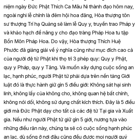
niệm ngày Đức Phật Thích Ca Mâu Ni thành đạo hôm nay,
ngoài nghi lễ chính là đêm hội hoa đăng, Hòa thượng tôn
sư thượng Trí hạ Quảng sẽ làm lễ Quy y, truyền trao Pháp y
và khảo hạch để nâng y cho đạo tràng Pháp Hoa tu tập
Bổn Môn Pháp Hoa. Do vậy, Hòa thượng Thích Huệ
Phước đã giảng giải về ý nghĩa cũng như mục đích cao cả
của người đệ tử Phật khi thọ trì 3 phép quy: Quy y Phật,
quy y Pháp, quy y Tăng. Và muốn xây dựng cuộc sống an
lạc, hạnh phúc, người Phật tử phải dựa trên nền tảng Giới
luật đó là thực hành giữ gìn 5 điều giới: Không sát hại sinh
linh, không lấy của không cho, không quan hệ bất chính,
không nói dối, không sử dụng chất kích thích. Đây là 5 điều
giới mà Đức Phật dạy cho tất cả các đệ tử Tại gia và Xuất
gia. Nếu như người Phật tử giữ gìn 5 giới, nương tựa vào
những điều răn này, chúng ta sẽ có cuộc sống hạnh phúc
an lạc, dù sống ở nơi đâu cũng đều được mọi người quý