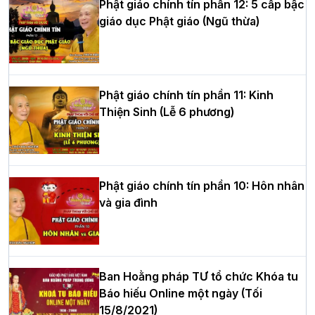
Phật giáo chính tín phần 12: 5 cấp bậc
giáo dục Phật giáo (Ngũ thừa)
Học yêu thương trong ngày tu tập thứ
tư của Khóa sinh hoạt Phật pháp mùa
hè tại chùa Bằng
Phật giáo chính tín phần 11: Kinh
Thiện Sinh (Lễ 6 phương)
HT.Thích Thọ Lạc được suy cử làm tân
Trưởng BTS GHPGVN tỉnh Nghệ An
nhiệm kỳ 2026 – 2031
Phật giáo chính tín phần 10: Hôn nhân
và gia đình
Hòa thượng Thích Quảng Tùng tái đắc
cử Trưởng BTS GHPGVN thành phố Hải
Phòng nhiệm kỳ 2026 – 2031
Ban Hoằng pháp TƯ tổ chức Khóa tu
Báo hiếu Online một ngày (Tối
15/8/2021)