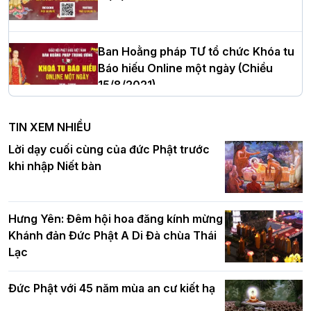
Thượng tọa Thích Tâm Chính được suy
cử tân Trưởng ban Trị sự GHPGVN tỉnh
Thanh Hóa nhiệm kỳ 2026 - 2031
Ban Hoằng pháp TƯ tổ chức Khóa tu
Báo hiếu Online một ngày (Chiều
15/8/2021)
Hà Nội: Tăng Ni Trường hạ Bồ Đề trang
nghiêm tác pháp Tiền an cư PL.2570 –
TIN XEM NHIỀU
DL.2026
Ban Hoằng pháp TƯ tổ chức Khóa tu
Lời dạy cuối cùng của đức Phật trước
Báo hiếu Online một ngày (Sáng
khi nhập Niết bàn
15/8/2021)
Thứ trưởng Bộ Dân tộc và Tôn giáo
chúc mừng Phật đản BTS GHPGVN TP.
Hưng Yên: Đêm hội hoa đăng kính mừng
Hà Nội
Khánh đản Đức Phật A Di Đà chùa Thái
Lạc
Tinh thần yêu nước của Phật giáo
Đức Phật với 45 năm mùa an cư kiết hạ
Hơn 5.000 người tham dự diễu hành,
cung rước Xá lợi Đức Phật kính mừng