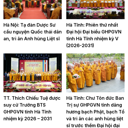
Hà Nội: Tạ đàn Dược Sư
Hà Tĩnh: Phiên thứ nhất
cầu nguyện Quốc thái dân
Đại hội Đại biểu GHPGVN
an, tri ân Anh hùng Liệt sĩ
tỉnh Hà Tĩnh nhiệm kỳ V
(2026-2031)
TT. Thích Chiếu Tuệ được
Hà Tĩnh: Chư Tôn đức Ban
suy cử Trưởng BTS
Trị sự GHPGVN tỉnh dâng
GHPGVN tỉnh Hà Tĩnh
hương bạch Phật, bạch Tổ
nhiệm kỳ 2026 – 2031
và tri ân các anh hùng liệt
sĩ trước thềm Đại hội đại