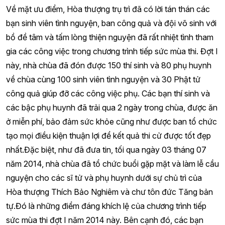
Về mặt ưu điểm, Hòa thượng trụ trì đã có lời tán thán các
bạn sinh viên tình nguyện, ban công quả và đội võ sinh với
bồ đề tâm và tấm lòng thiện nguyện đã rất nhiệt tình tham
gia các công việc trong chương trình tiếp sức mùa thi. Đợt I
này, nhà chùa đã đón được 150 thí sinh và 80 phụ huynh
về chùa cùng 100 sinh viên tình nguyện và 30 Phật tử
công quả giúp đỡ các công việc phụ. Các bạn thí sinh và
các bậc phụ huynh đã trải qua 2 ngày trong chùa, được ăn
ở miễn phí, bảo đảm sức khỏe cũng như được ban tổ chức
tạo mọi điều kiện thuận lợi để kết quả thi cử được tốt đẹp
nhất.Đặc biệt, như đã đưa tin, tối qua ngày 03 tháng 07
năm 2014, nhà chùa đã tổ chức buổi gặp mặt và làm lễ cầu
nguyện cho các sĩ tử và phụ huynh dưới sự chủ trì của
Hòa thượng Thích Bảo Nghiêm và chư tôn đức Tăng bản
tự.Đó là những điểm đáng khích lệ của chương trình tiếp
sức mùa thi đợt I năm 2014 này. Bên cạnh đó, các bạn