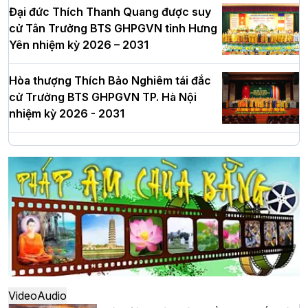
Đại đức Thích Thanh Quang được suy
cử Tân Trưởng BTS GHPGVN tỉnh Hưng
Yên nhiệm kỳ 2026 – 2031
Hòa thượng Thích Bảo Nghiêm tái đắc
cử Trưởng BTS GHPGVN TP. Hà Nội
nhiệm kỳ 2026 - 2031
Hà Nội: Long trọng lễ khởi công xây
dựng Trung tâm văn hóa Phật giáo Thủ
đô
Hà Nội: Ngày tu học cuối cùng khép lại
khóa sinh hoạt Phật pháp mùa hè lần
thứ XIV tại chùa Bằng
Video
Audio