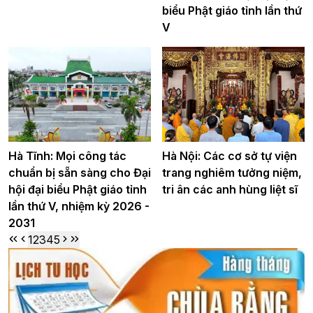
biểu Phật giáo tỉnh lần thứ
V
Hà Tĩnh: Mọi công tác
Hà Nội: Các cơ sở tự viện
chuẩn bị sẵn sàng cho Đại
trang nghiêm tưởng niệm,
hội đại biểu Phật giáo tỉnh
tri ân các anh hùng liệt sĩ
lần thứ V, nhiệm kỳ 2026 -
2031
1
2
3
4
5