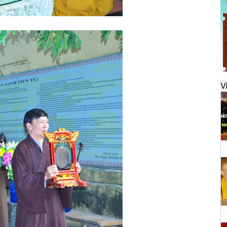
đ
H
k
t
V
H
t
h
H
T
n