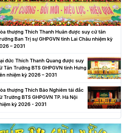
òa thượng Thích Thanh Huân được suy cử tân
rưởng Ban Trị sự GHPGVN tỉnh Lai Châu nhiệm kỳ
026 – 2031
ại đức Thích Thanh Quang được suy
ử Tân Trưởng BTS GHPGVN tỉnh Hưng
ên nhiệm kỳ 2026 – 2031
òa thượng Thích Bảo Nghiêm tái đắc
ử Trưởng BTS GHPGVN TP. Hà Nội
hiệm kỳ 2026 - 2031
à Nội: Long trọng lễ khởi công xây
ựng Trung tâm văn hóa Phật giáo Thủ