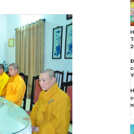
H
T
2
Đ
c
Y
H
c
n
H
d