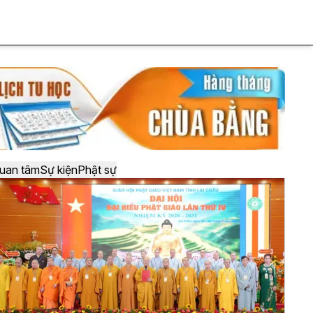
uan tâm
Sự kiện
Phật sự