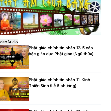
ô
à Nội: Ngày tu học cuối cùng khép lại
hóa sinh hoạt Phật pháp mùa hè lần
hứ XIV tại chùa Bằng
ideo
Audio
Phật giáo chính tín phần 12: 5 cấp
bậc giáo dục Phật giáo (Ngũ thừa)
ọc yêu thương trong ngày tu tập thứ
ư của Khóa sinh hoạt Phật pháp mùa
è tại chùa Bằng
Phật giáo chính tín phần 11: Kinh
Thiện Sinh (Lễ 6 phương)
T.Thích Thọ Lạc được suy cử làm tân
rưởng BTS GHPGVN tỉnh Nghệ An
hiệm kỳ 2026 – 2031