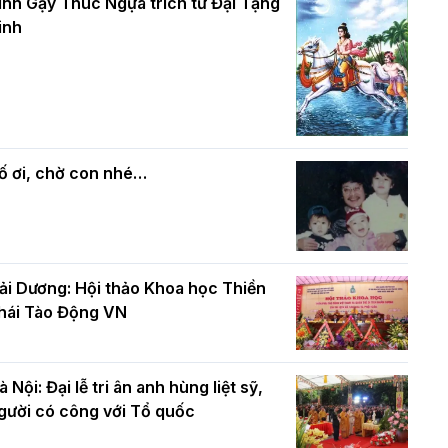
và bình đẳng trong Phật giáo
inh Gậy Thúc Ngựa trích từ Đại Tạng
ính mừng Đại lễ Phật đản PL.2570 –
inh
L.2026
ác cơ quan, ban, ngành Thành phố
Phật giáo chính tín Phần 7: Luật nhân
húc mừng BTS GHPGVN TP. Hà Nội
quả
hân mùa Phật đản PL.2570
ố ơi, chờ con nhé…
ải Dương: Hội thảo Khoa học Thiền
hái Tào Động VN
à Nội: Đại lễ tri ân anh hùng liệt sỹ,
gười có công với Tổ quốc