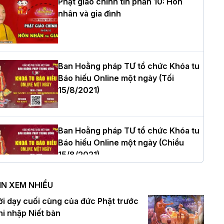
Phật giáo chính tín phần 10: Hôn
nhân và gia đình
òa thượng Thích Quảng Tùng tái đắc
ử Trưởng BTS GHPGVN thành phố Hải
hòng nhiệm kỳ 2026 – 2031
Ban Hoằng pháp TƯ tổ chức Khóa tu
Báo hiếu Online một ngày (Tối
15/8/2021)
hượng tọa Thích Tâm Chính được suy
ử tân Trưởng ban Trị sự GHPGVN tỉnh
hanh Hóa nhiệm kỳ 2026 - 2031
Ban Hoằng pháp TƯ tổ chức Khóa tu
Báo hiếu Online một ngày (Chiều
15/8/2021)
à Nội: Tăng Ni Trường hạ Bồ Đề trang
ghiêm tác pháp Tiền an cư PL.2570 –
IN XEM NHIỀU
L.2026
Ban Hoằng pháp TƯ tổ chức Khóa tu
ời dạy cuối cùng của đức Phật trước
Báo hiếu Online một ngày (Sáng
hi nhập Niết bàn
15/8/2021)