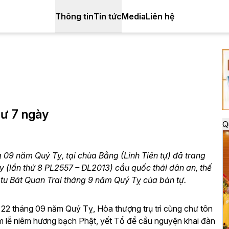
Thông tin
Tin tức
Media
Liên hệ
ư 7 ngày
Q
09 năm Quý Tỵ, tại chùa Bằng (Linh Tiên tự) đã trang
 (lần thứ 8 PL2557 – DL2013) cầu quốc thái dân an, thế
y tu Bát Quan Trai tháng 9 năm Quý Tỵ của bản tự.
22 tháng 09 năm Quý Tỵ, Hòa thượng trụ trì cùng chư tôn
m lễ niêm hương bạch Phật, yết Tổ để cầu nguyện khai đàn