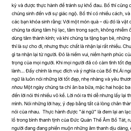
kỷ và được thực hành để tránh sự khổ đau. Bố thí cũng ch
chúng sinh đến với sự giác ngộ. Bố thí có nhiều cách, 
các bạn khóa sinh rằng: Với một món quà – dù đó là vật 
chúng ta dùng tâm hỷ lạc, tâm trong sạch, không nhiễm ô
dùng tâm thành kính; và khi chúng ta tặng bạn bè, những 
thí là sự cho đi, nhưng thực chất là nhận lại rất nhiều.
gì ta nhận lại từ người. Đó là niềm vui, niềm hạnh phúc củ
trọng của mọi người. Khi mọi người đã có cảm tình tốt đ
lành… Đấy chính là mục đích và ý nghĩa của Bố thí.Ái ngữ
ngữ là luôn nói những lời tốt đẹp, nhẹ nhàng và yêu thươ
nhau
Một ngày chúng ta chỉ ăn ba bữa, mặc hai hoặc ba
đến lời nói thì nhiều vô kể. Lời nói ra thì dễ nhưng lấy lại
mình. Nói những lời hay, ý đẹp bằng tất cả lòng chân thà
nói của nhau. Thực hành được "ái ngữ" là đem lại an l
lồ trong bình thanh tịnh của Đức Quán Thế Âm Bồ Tát, r
người đang đang phiền muộn những âm thanh dịu dàng, 