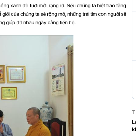
 xanh đỏ tươi mới, rạng rỡ. Nếu chúng ta biết trao tặng
t
h
 giới của chúng ta sẽ rộng mở, những trái tim con người sẽ
ùng giúp đỡ nhau ngày càng tiến bộ.
H
T
n
H
c
P
T
L
T
k
c