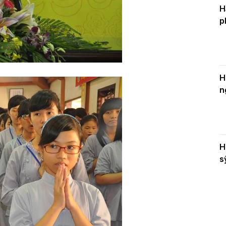
H
p
H
n
H
s