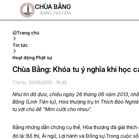
CHÙA BẰNG
BANG PAGODA
Trang chủ
Tin tức
Hoạt động Phật sự
Chùa Bằng: Khóa tu ý nghĩa khi học 
Thứ tư, 26/06/2013 - 18:46
Như tin đã đưa, chiều ngày 26 tháng 06 năm 2013, nh
Bằng (Linh Tiên tự), Hòa thượng trụ trì Thích Bảo Ngh
tu với chủ đề “Mỉm cười cho nhau”.
Bằng những dẫn chứng cụ thể, Hòa thượng đã giải thích
đó là: Bố thí, Ái ngữ, Lợi hành và Đồng sự.Trong cuộc sốn