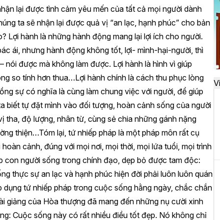
 nhận lại được tình cảm yêu mến của tất cả mọi người dành
H
chúng ta sẽ nhận lại được quả vị “an lạc, hạnh phúc” cho bản
c
? Lợi hành là những hành động mang lại lợi ích cho người.
n
ác ái, nhưng hành động không tốt, lợi- mình-hại-người, thì
 – nói được mà không làm được. Lợi hành là hình vì giúp
g so tính hơn thua…Lợi hành chính là cách thu phục lòng
V
H
ồng sự có nghĩa là cùng làm chung việc với người, để giúp
d
a biết tự đặt mình vào đối tượng, hoàn cảnh sống của người
đ
ị tha, độ lượng, nhân từ, cùng sẻ chia những gánh nặng
ờng thiện…Tóm lại, tứ nhiếp pháp là một pháp môn rất cụ
i hoàn cảnh, đúng với mọi nơi, mọi thời, mọi lứa tuổi, mọi trình
H
iúp con người sống trong chính đạo, dẹp bỏ được tam độc:
k
g thực sự an lạc và hạnh phúc hiện đời phải luôn luôn quán
t
áp dụng tứ nhiếp pháp trong cuộc sống hằng ngày, chắc chắn
Bài giảng của Hòa thượng đã mang đến những nụ cười xinh
ằng: Cuộc sống này có rất nhiều điều tốt đẹp. Nó không chỉ
H