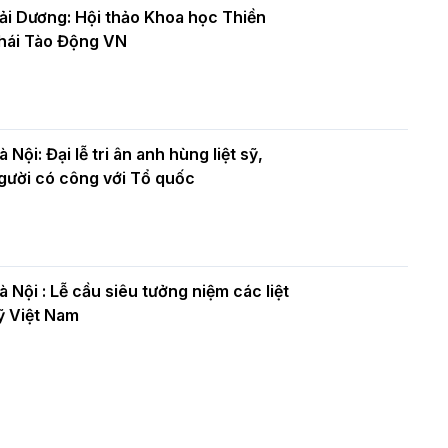
ải Dương: Hội thảo Khoa học Thiền
hái Tào Động VN
à Nội: Đại lễ tri ân anh hùng liệt sỹ,
gười có công với Tổ quốc
à Nội : Lễ cầu siêu tưởng niệm các liệt
ỹ Việt Nam