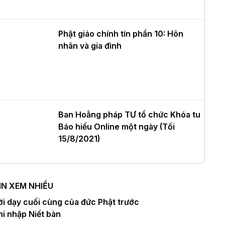
ư của Khóa sinh hoạt Phật pháp mùa
è tại chùa Bằng
Phật giáo chính tín phần 10: Hôn
nhân và gia đình
T.Thích Thọ Lạc được suy cử làm tân
rưởng BTS GHPGVN tỉnh Nghệ An
hiệm kỳ 2026 – 2031
Ban Hoằng pháp TƯ tổ chức Khóa tu
Báo hiếu Online một ngày (Tối
òa thượng Thích Quảng Tùng tái đắc
15/8/2021)
ử Trưởng BTS GHPGVN thành phố Hải
hòng nhiệm kỳ 2026 – 2031
IN XEM NHIỀU
Ban Hoằng pháp TƯ tổ chức Khóa tu
ời dạy cuối cùng của đức Phật trước
hượng tọa Thích Tâm Chính được suy
Báo hiếu Online một ngày (Chiều
hi nhập Niết bàn
ử tân Trưởng ban Trị sự GHPGVN tỉnh
15/8/2021)