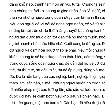
đang khỗ não, thành tâm hồn an vui, tự tại. Chúng ta sẽ
cho chúng ta. Bởi khi chúng ta gieo nhân lành “Ái ngữ”, 
thân và những người xung quanh.Vậy còn lợi hành thì sao
Nếu con người có lời nói dễ nghe ngọt ngào, có vẻ từ bi b
những lời nói trên chỉ là thứ “năng thuyết bất năng hành”
người đạt được mục đích tốt đẹp mà họ mong muốn, khôn
người nhanh nhất, hữu hiệu nhất.Cuối cùng là đồng sự. Đ
đỡ người và cảm hóa người theo lẽ phải. Nếu mỗi chúng t
khác, chúng ta sẽ học được cách thấu hiểu, cảm thông, v
trong cuộc sống của người khác để dẫn dắt họ về với đư
thể, rất thực tế, rất cần thiết, rất dễ áp dụng, đúng với mọ
độ. Đó là nền tảng của các nghiệp lành, nghiệp thiện, g
tham lam, sân hận, si mê. Những người muốn có cuộc sốn
tứ nhiếp pháp một các tường tận, sâu sắc và luôn luôn 
cuộc đời này sẽ giảm bớt nhiều khổ đau và phiền não. 
tươi trên gương mặt các bạn trẻ. Các bạn đã hiểu được r