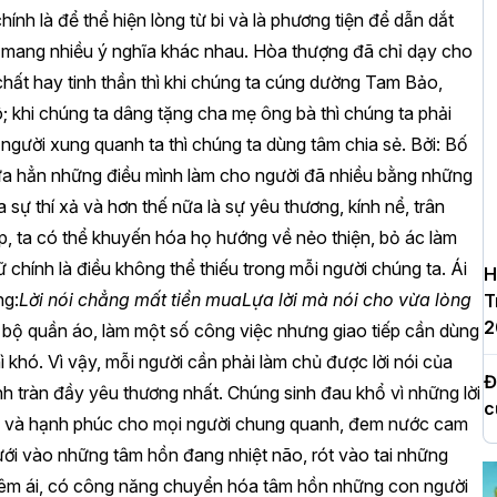
ính là để thể hiện lòng từ bi và là phương tiện để dẫn dắt
và mang nhiều ý nghĩa khác nhau. Hòa thượng đã chỉ dạy cho
chất hay tinh thần thì khi chúng ta cúng dường Tam Bảo,
; khi chúng ta dâng tặng cha mẹ ông bà thì chúng ta phải
người xung quanh ta thì chúng ta dùng tâm chia sẻ. Bởi: Bố
 Chưa hẳn những điều mình làm cho người đã nhiều bằng những
a sự thí xả và hơn thế nữa là sự yêu thương, kính nể, trân
ẹp, ta có thể khuyến hóa họ hướng về nẻo thiện, bỏ ác làm
 chính là điều không thể thiếu trong mỗi người chúng ta. Ái
H
ng:
Lời nói chẳng mất tiền mua
Lựa lời mà nói cho vừa lòng
T
2
 bộ quần áo, làm một số công việc nhưng giao tiếp cần dùng
 thì khó. Vì vậy, mỗi người cần phải làm chủ được lời nói của
Đ
nh tràn đầy yêu thương nhất. Chúng sinh đau khổ vì những lời
c
ạc và hạnh phúc cho mọi người chung quanh, đem nước cam
Y
ưới vào những tâm hồn đang nhiệt não, rót vào tai những
êm ái, có công năng chuyển hóa tâm hồn những con người