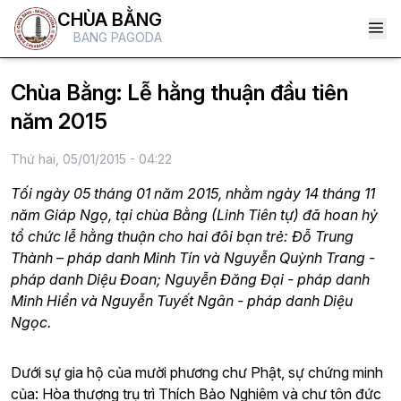
CHÙA BẰNG
BANG PAGODA
Chùa Bằng: Lễ hằng thuận đầu tiên
năm 2015
Thứ hai, 05/01/2015 - 04:22
Tối ngày 05 tháng 01 năm 2015, nhằm ngày 14 tháng 11
năm Giáp Ngọ, tại chùa Bằng (Linh Tiên tự) đã hoan hỷ
tổ chức lễ hằng thuận cho hai đôi bạn trẻ: Đỗ Trung
Thành – pháp danh Minh Tín và Nguyễn Quỳnh Trang -
pháp danh Diệu Đoan; Nguyễn Đăng Đại - pháp danh
Minh Hiển và Nguyễn Tuyết Ngân - pháp danh Diệu
Ngọc.
Dưới sự gia hộ của mười phương chư Phật, sự chứng minh
của: Hòa thượng trụ trì Thích Bảo Nghiêm và chư tôn đức