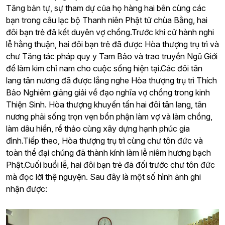
Tăng bản tự, sự tham dự của họ hàng hai bên cùng các
bạn trong câu lạc bộ Thanh niên Phật tử chùa Bằng, hai
đôi bạn trẻ đã kết duyên vợ chồng.
Trước khi cử hành nghi
lễ hằng thuận, hai đôi bạn trẻ đã được Hòa thượng trụ trì và
chư Tăng tác pháp quy y Tam Bảo và trao truyền Ngũ Giới
để làm kim chỉ nam cho cuộc sống hiện tại.
Các đôi tân
lang tân nương đã được lắng nghe Hòa thượng trụ trì Thích
Bảo Nghiêm giảng giải về đạo nghĩa vợ chồng trong kinh
Thiện Sinh. Hòa thượng khuyến tấn hai đôi tân lang, tân
nương phải sống trọn vẹn bổn phận làm vợ và làm chồng,
làm dâu hiền, rể thảo cùng xây dựng hạnh phúc gia
đình.
Tiếp theo, Hòa thượng trụ trì cùng chư tôn đức và
toàn thể đại chúng đã thành kính làm lễ niêm hương bạch
Phật.
Cuối buổi lễ, hai đôi bạn trẻ đã đối trước chư tôn đức
mà đọc lời thệ nguyện.
Sau đây là một số hình ảnh ghi
nhận được: