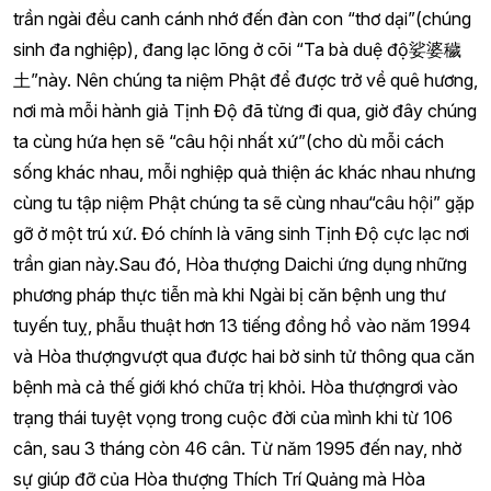
trần ngài đều canh cánh nhớ đến đàn con “thơ dại”(chúng
sinh đa nghiệp), đang lạc lõng ở cõi “Ta bà duệ độ娑婆穢
土”này. Nên chúng ta niệm Phật để được trở về quê hương,
nơi mà mỗi hành giả Tịnh Độ đã từng đi qua, giờ đây chúng
ta cùng hứa hẹn sẽ “câu hội nhất xứ”(cho dù mỗi cách
sống khác nhau, mỗi nghiệp quả thiện ác khác nhau nhưng
cùng tu tập niệm Phật chúng ta sẽ cùng nhau“câu hội” gặp
gỡ ở một trú xứ. Đó chính là vãng sinh Tịnh Độ cực lạc nơi
trần gian này.Sau đó, Hòa thượng Daichi ứng dụng những
phương pháp thực tiễn mà khi Ngài bị căn bệnh ung thư
tuyến tuỵ, phẫu thuật hơn 13 tiếng đồng hồ vào năm 1994
và Hòa thượngvượt qua được hai bờ sinh tử thông qua căn
bệnh mà cả thế giới khó chữa trị khỏi. Hòa thượngrơi vào
trạng thái tuyệt vọng trong cuộc đời của mình khi từ 106
cân, sau 3 tháng còn 46 cân. Từ năm 1995 đến nay, nhờ
sự giúp đỡ của Hòa thượng Thích Trí Quảng mà Hòa