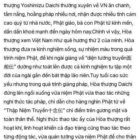
thượng Yoshimizu Daichi thường xuyên về VN ăn chanh,
tắm nắng, hoằng pháp nhiều nơi, nhận được nhiều tình cảm
cao quý từ nhà nước, Phật giáo, bà con Phật tử kính mến,
dần dần khoẻ mạnh đến ngày hôm nay.Chính vì vậy, Hòa
thượng xem Việt Nam như quê hương thứ 2 của mình. Hòa
thượng đưa ra kinh nghiệm sống, sự nhiệm màu trong quá
trình niệm Phật, để khi ngài giảng về “diện tướng truyền面
相伝” dường như toát lên được cả kinh nghiệm tu tập một
đời của ngài gần đến bát thập lão niên.Tuy tuổi cao sức
yếu nhưng trong quá trình giảng pháp, Hòa thượng Daichi
đứng lên ngồi xuống vừa niệm Phật vừa thao tác những
nghi thức tác pháp, chỉ dẫn cho hàng nghìn Phật tử về
“Thập Niệm Truyền十念伝” chỉ điểm trên gương mặt và
toàn thân thể. Nghi thức thao tác ấy của Hòa thượng rất
hoạt khí, linh hoạt khiến cả đạo tràng cũng thao tác theo
từng động tác, vừa quán tưởng vừa niệm Phật để cho thân