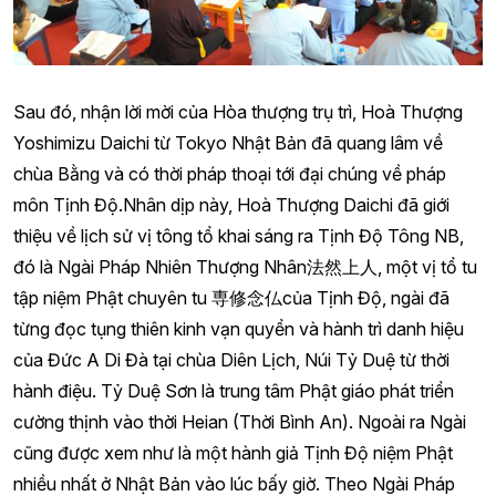
Sau đó, nhận lời mời của Hòa thượng trụ trì, Hoà Thượng
Yoshimizu Daichi từ Tokyo Nhật Bản đã quang lâm về
chùa Bằng và có thời pháp thoại tới đại chúng về pháp
môn Tịnh Độ.Nhân dịp này, Hoà Thượng Daichi đã giới
thiệu về lịch sử vị tông tổ khai sáng ra Tịnh Độ Tông NB,
đó là Ngài Pháp Nhiên Thượng Nhân法然上人, một vị tổ tu
tập niệm Phật chuyên tu 専修念仏của Tịnh Độ, ngài đã
từng đọc tụng thiên kinh vạn quyển và hành trì danh hiệu
của Đức A Di Đà tại chùa Diên Lịch, Núi Tỷ Duệ từ thời
hành điệu. Tỷ Duệ Sơn là trung tâm Phật giáo phát triển
cường thịnh vào thời Heian (Thời Bình An). Ngoài ra Ngài
cũng được xem như là một hành giả Tịnh Độ niệm Phật
nhiều nhất ở Nhật Bản vào lúc bấy giờ. Theo Ngài Pháp