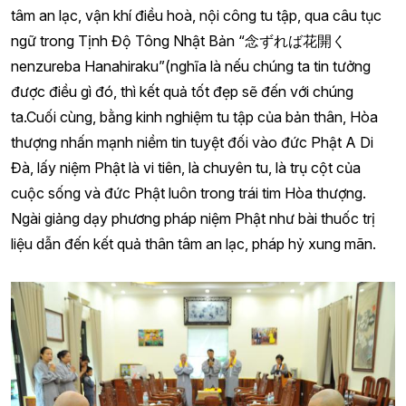
tâm an lạc, vận khí điều hoà, nội công tu tập, qua câu tục
ngữ trong Tịnh Độ Tông Nhật Bản “念ずれば花開く
nenzureba Hanahiraku”(nghĩa là nếu chúng ta tin tưởng
được điều gì đó, thì kết quả tốt đẹp sẽ đến với chúng
ta.Cuối cùng, bằng kinh nghiệm tu tập của bản thân, Hòa
thượng nhấn mạnh niềm tin tuyệt đối vào đức Phật A Di
Đà, lấy niệm Phật là vi tiên, là chuyên tu, là trụ cột của
cuộc sống và đức Phật luôn trong trái tim Hòa thượng.
Ngài giảng dạy phương pháp niệm Phật như bài thuốc trị
liệu dẫn đến kết quả thân tâm an lạc, pháp hỷ xung mãn.