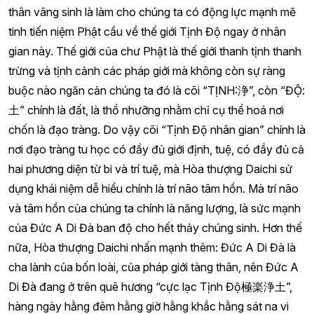
thân vãng sinh là làm cho chúng ta có động lực mạnh mẽ
tinh tiến niệm Phật cầu về thế giới Tịnh Độ ngay ở nhân
gian này. Thế giới của chư Phật là thế giới thanh tịnh thanh
trừng và tịnh cảnh các pháp giới mà không còn sự ràng
buộc nào ngăn cản chúng ta đó là cõi “TỊNH:浄”, còn “ĐỘ:
土” chính là đất, là thổ nhưỡng nhằm chỉ cụ thể hoá nơi
chốn là đạo tràng. Do vậy cõi “Tịnh Độ nhân gian” chính là
nơi đạo tràng tu học có đầy đủ giới định, tuệ, có đầy đủ cả
hai phương diện từ bi và trí tuệ, mà Hòa thượng Daichi sử
dụng khái niệm dễ hiểu chính là trí não tâm hồn. Mà trí não
và tâm hồn của chúng ta chính là năng lượng, là sức mạnh
của Đức A Di Đà ban độ cho hết thảy chúng sinh. Hơn thế
nữa, Hòa thượng Daichi nhấn mạnh thêm: Đức A Di Đà là
cha lành của bốn loài, của pháp giới tàng thân, nên Đức A
Di Đà đang ở trên quê hương “cực lạc Tịnh Độ極楽浄土”,
hàng ngày hằng đêm hằng giờ hằng khắc hằng sát na vi