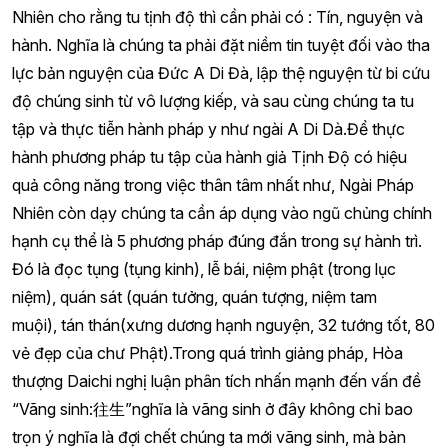
Nhiên cho rằng tu tịnh độ thì cần phải có : Tín, nguyện và
hành. Nghĩa là chúng ta phải đặt niềm tin tuyệt đối vào tha
lực bản nguyện của Đức A Di Đà, lập thệ nguyện từ bi cứu
độ chúng sinh từ vô lượng kiếp, và sau cùng chúng ta tu
tập và thực tiễn hành pháp y như ngài A Di Dà.Để thực
hành phương pháp tu tập của hành giả Tịnh Độ có hiệu
quả công năng trong việc thân tâm nhất như, Ngài Pháp
Nhiên còn dạy chúng ta cần áp dụng vào ngũ chủng chính
hạnh cụ thể là 5 phương pháp đúng đắn trong sự hành trì.
Đó là đọc tụng (tụng kinh), lễ bái, niệm phật (trong lục
niệm), quán sát (quán tưởng, quán tượng, niệm tam
muội), tán thán(xưng dương hạnh nguyện, 32 tướng tốt, 80
vẻ đẹp của chư Phật).Trong quá trình giảng pháp, Hòa
thượng Daichi nghị luận phân tích nhấn mạnh đến vấn đề
“Vãng sinh:往生”nghĩa là vãng sinh ở đây không chỉ bao
trọn ý nghĩa là đợi chết chúng ta mới vãng sinh, mà bản