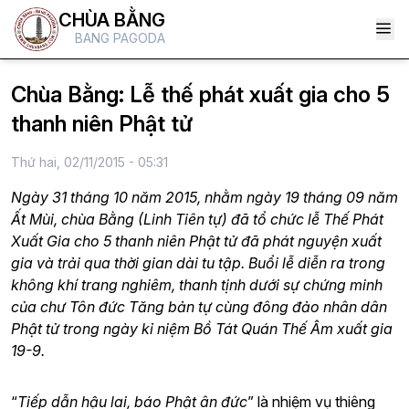
CHÙA BẰNG
BANG PAGODA
Chùa Bằng: Lễ thế phát xuất gia cho 5
thanh niên Phật tử
Thứ hai, 02/11/2015 - 05:31
Ngày 31 tháng 10 năm 2015, nhằm ngày 19 tháng 09 năm
Ất Mùi, chùa Bằng (Linh Tiên tự) đã tổ chức lễ Thế Phát
Xuất Gia cho 5 thanh niên Phật tử đã phát nguyện xuất
gia và trải qua thời gian dài tu tập. Buổi lễ diễn ra trong
không khí trang nghiêm, thanh tịnh dưới sự chứng minh
của chư Tôn đức Tăng bản tự cùng đông đảo nhân dân
Phật tử trong ngày kỉ niệm Bồ Tát Quán Thế Âm xuất gia
19-9.
“
Tiếp dẫn hậu lai, báo Phật ân đức
” là nhiệm vụ thiêng