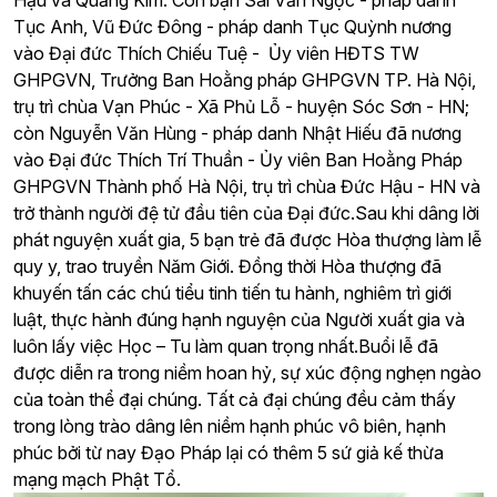
Hậu và Quảng Kim. Còn bạn
Sái Văn Ngọc - pháp danh
Tục Anh, Vũ Đức Đông - pháp danh Tục Quỳnh nương
vào Đại đức Thích Chiếu Tuệ - Ủy viên HĐTS TW
GHPGVN, Trưởng Ban Hoằng pháp GHPGVN TP. Hà Nội,
trụ trì chùa Vạn Phúc - Xã Phủ Lỗ - huyện Sóc Sơn - HN;
còn Nguyễn Văn Hùng - pháp danh Nhật Hiếu đã nương
vào Đại đức Thích Trí Thuần - Ủy viên Ban Hoằng Pháp
GHPGVN Thành phố Hà Nội, trụ trì chùa Đức Hậu - HN và
trở thành người đệ tử đầu tiên của Đại đức.Sau khi dâng lời
phát nguyện xuất gia, 5 bạn trẻ đã được Hòa thượng làm lễ
quy y, trao truyền Năm Giới. Đồng thời Hòa thượng đã
khuyến tấn các chú tiểu tinh tiến tu hành, nghiêm trì giới
luật, thực hành đúng hạnh nguyện của Người xuất gia và
luôn lấy việc Học – Tu làm quan trọng nhất.
Buổi lễ đã
được diễn ra trong niềm hoan hỷ, sự xúc động nghẹn ngào
của toàn thể đại chúng.
Tất cả đại chúng đều cảm thấy
trong lòng trào dâng lên niềm hạnh phúc vô biên, hạnh
phúc bởi từ nay Đạo Pháp lại có thêm 5 sứ giả kế thừa
mạng mạch Phật Tổ.