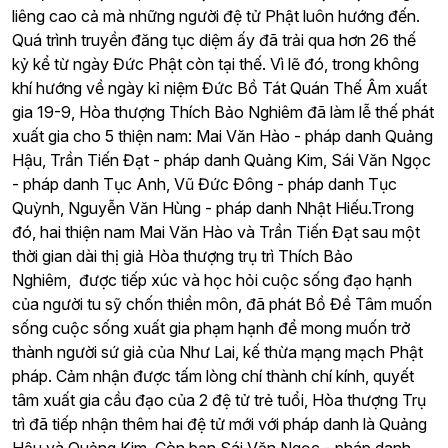
liêng cao cả mà những người đệ tử Phật luôn hướng đến.
Quá trình truyền đăng tục diệm ấy đã trải qua hơn 26 thế
kỷ kể từ ngày Đức Phật còn tại thế. Vì lẽ đó, trong không
khí hướng về ngày kỉ niệm Đức Bồ Tát Quán Thế Âm xuất
gia 19-9, Hòa thượng Thích Bảo Nghiêm đã làm lễ thế phát
xuất gia cho 5 thiện nam: Mai Văn Hào - pháp danh Quảng
Hậu, Trần Tiến Đạt - pháp danh Quảng Kim, Sái Văn Ngọc
- pháp danh Tục Anh, Vũ Đức Đông - pháp danh Tục
Quỳnh, Nguyễn Văn Hùng - pháp danh Nhật Hiếu.Trong
đó, hai thiện nam Mai Văn Hào và Trần Tiến Đạt sau một
thời gian dài thị giả Hòa thượng trụ trì Thích Bảo
Nghiêm,
được tiếp xúc và học hỏi cuộc sống đạo hạnh
của người tu sỹ chốn thiền môn, đã phát Bồ Đề Tâm muốn
sống cuộc sống xuất gia phạm hạnh để mong muốn trở
thành người sứ giả của Như Lai, kế thừa mạng mạch Phật
pháp.
Cảm nhận được tấm lòng chí thành chí kính, quyết
tâm xuất gia cầu đạo của 2 đệ tử trẻ tuổi, Hòa thượng Trụ
trì đã tiếp nhận thêm hai đệ tử mới với pháp danh là Quảng