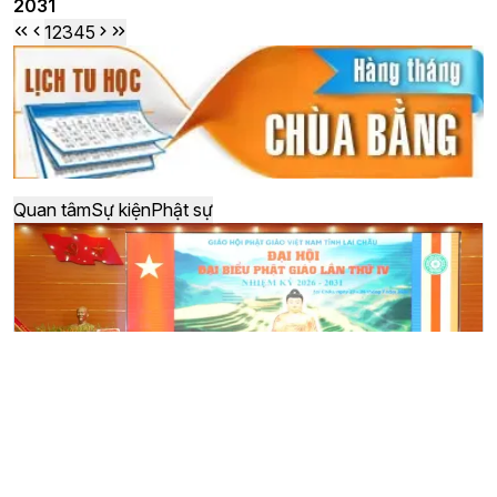
2031
1
2
3
4
5
Quan tâm
Sự kiện
Phật sự