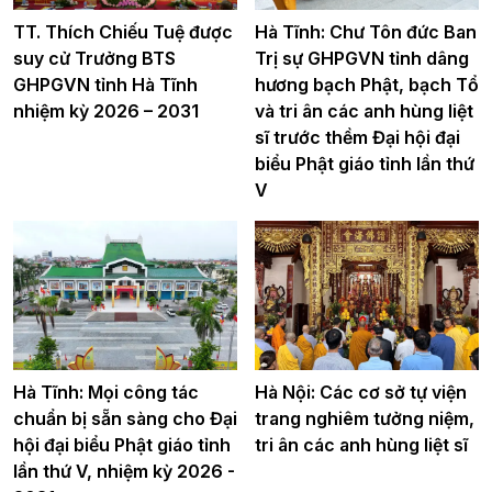
TT. Thích Chiếu Tuệ được
Hà Tĩnh: Chư Tôn đức Ban
suy cử Trưởng BTS
Trị sự GHPGVN tỉnh dâng
GHPGVN tỉnh Hà Tĩnh
hương bạch Phật, bạch Tổ
nhiệm kỳ 2026 – 2031
và tri ân các anh hùng liệt
sĩ trước thềm Đại hội đại
biểu Phật giáo tỉnh lần thứ
V
Hà Tĩnh: Mọi công tác
Hà Nội: Các cơ sở tự viện
chuẩn bị sẵn sàng cho Đại
trang nghiêm tưởng niệm,
hội đại biểu Phật giáo tỉnh
tri ân các anh hùng liệt sĩ
lần thứ V, nhiệm kỳ 2026 -