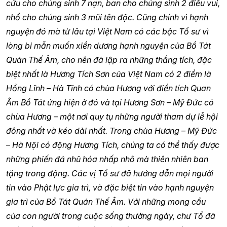
cứu cho chúng sinh 7 nạn, ban cho chúng sinh 2 điều vui,
nhổ cho chúng sinh 3 mũi tên độc. Cũng chính vì hạnh
nguyện đó mà từ lâu tại Việt Nam có các bậc Tổ sư vì
lòng bi mẫn muốn xiển dương hạnh nguyện của Bồ Tát
Quán Thế Âm, cho nên đã lập ra những thắng tích, đặc
biệt nhất là Hương Tích Sơn của Việt Nam có 2 điểm là
Hồng Lĩnh – Hà Tĩnh có chùa Hương với điển tích Quan
Âm Bồ Tát ứng hiện ở đó và tại Hương Sơn – Mỹ Đức có
chùa Hương – một nơi quy tụ những người tham dự lễ hội
đông nhất và kéo dài nhất. Trong chùa Hương – Mỹ Đức
– Hà Nội có động Hương Tích, chúng ta có thể thấy được
những phiến đá nhũ hóa nhấp nhô mà thiên nhiên ban
tặng trong động. Các vị Tổ sư đã hướng dẫn mọi người
tin vào Phật lực gia trì, và đặc biệt tin vào hạnh nguyện
gia trì của Bồ Tát Quán Thế Âm. Với những mong cầu
của con người trong cuộc sống thường ngày, chư Tổ đã