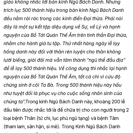
giáo không nhắc tới bản kinh Ngũ Bách Danh. Nhưng
trích lục 500 thánh hiệu trong bản kinh Ngũ Bách Danh
đều nằm rải rác trong các kinh điển Đại thừa. Phải nói
đây là một sự kết tập diệu dụng về Sự, về Lý và hạnh
nguyện của Bồ Tát Quán Thế Âm trên tinh thần Đại thừa,
nhằm cho hành giả tu tập. Thứ nhất hàng ngày lễ lạy
hồng danh này đối với thân rèn luyện cho thân không
lười biếng, giải đãi mà vẫn tâm thành “ngũ thể đầu địa”
để lễ lạy 500 thánh hiệu. Về công dụng thì nhắc lại hạnh
nguyện của Bồ Tát Quán Thế Âm, tất cả chỉ vì cứu độ
chúng sinh ở cõi Ta Bà. Trong 500 thánh hiệu này hầu
như tuyệt đối là phục vụ cho cuộc sống nhân sinh của
chúng ta
”.Trong kinh Ngũ Bách Danh này, khoảng 200 lễ
đầu tiên được nhắc tới là để chữa trị cho con người trong 2
loại bệnh Thân (tứ chi, lục phủ ngũ tạng) và bệnh Tâm
(tham lam, sân hận, si mê). Trong Kinh Ngũ Bách Danh