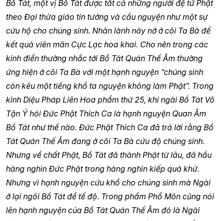
Bồ Tát, một vị Bồ Tát được tất cả những người đệ tử Phật
theo Đại thừa giáo tin tưởng và cầu nguyện như một sự
cứu hộ cho chúng sinh. Nhân lành nảy nở ở cõi Ta Bà để
kết quả viên mãn Cực Lạc hoa khai. Cho nên trong các
kinh điển thường nhắc tới Bồ Tát Quán Thế Âm thường
ứng hiện ở cõi Ta Bà với một hạnh nguyện “chúng sinh
còn kêu một tiếng khổ ta nguyện không làm Phật”. Trong
kinh Diệu Pháp Liên Hoa phẩm thứ 25, khi ngài Bồ Tát Vô
Tận Ý hỏi Đức Phật Thích Ca là hạnh nguyện Quan Âm
Bồ Tát như thế nào. Đức Phật Thích Ca đã trả lời rằng Bồ
Tát Quán Thế Âm đang ở cõi Ta Bà cứu độ chúng sinh.
Nhưng về chất Phật, Bồ Tát đã thành Phật từ lâu, đã hầu
hàng nghìn Đức Phật trong hàng nghìn kiếp quá khứ.
Nhưng vì hạnh nguyện cứu khổ cho chúng sinh mà Ngài
ở lại ngôi Bồ Tát để tế độ. Trong phẩm Phổ Môn cũng nói
lên hạnh nguyện của Bồ Tát Quán Thế Âm đó là Ngài