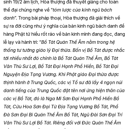
sinh 19/2 âm lịch, Hòa thượng đã thuyết giảng cho toàn
thể đại chúng nghe về “
tóm lược của kinh ngũ bách
danh
”. Trong bài pháp thoại, Hòa thượng đã giải thích về
sự ra đời cũng như ý nghĩa của bản kinh ngũ bách danh để
hàng Phật tử hiểu rốt ráo về bản kinh mình đang đọc, đang
lễ lạy và hành trì: “
Bồ Tát Quán Thế Âm nằm trong hệ
thống tư tưởng giáo lý Đại thừa. Bốn vị Bồ Tát được nhắc
tới nhiều nhất đó chính là Bồ Tát Quán Thế Âm, Bồ Tát
Văn Thù Sư Lợi, Bồ Tát Đại Hạnh Phổ Hiền, Bồ Tát Đại
Nguyện Địa Tạng Vương. Khi Phật giáo Đại thừa được
thịnh hành ở Trung Quốc, các vị Tổ sư đã lấy 4 ngọn núi
danh tiếng của Trung Quốc đặt tên nơi ứng hiện thân của
các vị Bồ Tát, đó là Nga Mi Sơn Đại Hạnh Phổ Hiền Bồ
Tát, Cửu Hoa Sơn Đại Từ Địa Tạng Vương Bồ Tát, Phổ
Đà Sơn Đại Bi Quán Thế Âm Bồ Tát, Ngũ Đài Sơn Đại Trí
Văn Thù Sư Lợi Bồ Tát. Riêng đối với Đức Quán Thế Âm