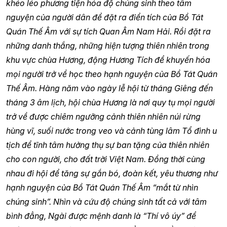
khéo léo phương tiện hóa độ chúng sinh theo tâm
nguyện của người dân để đặt ra điển tích của Bồ Tát
Quán Thế Âm với sự tích Quan Âm Nam Hải. Rồi đặt ra
những danh thắng, những hiện tượng thiên nhiên trong
khu vực chùa Hương, động Hương Tích để khuyến hóa
mọi người trở về học theo hạnh nguyện của Bồ Tát Quán
Thế Âm. Hàng năm vào ngày lễ hội từ tháng Giêng đến
tháng 3 âm lịch, hội chùa Hương là nơi quy tụ mọi người
trở về được chiêm ngưỡng cảnh thiên nhiên núi rừng
hùng vĩ, suối nước trong veo và cảnh tùng lâm Tổ đình u
tịch để tĩnh tâm hưởng thụ sự ban tặng của thiên nhiên
cho con người, cho đất trời Việt Nam. Đồng thời cùng
nhau đi hội để tăng sự gắn bó, đoàn kết, yêu thương như
hạnh nguyện của Bồ Tát Quán Thế Âm “mắt từ nhìn
chúng sinh”. Nhìn và cứu độ chúng sinh tất cả với tâm
bình đẳng, Ngài được mệnh danh là “Thí vô úy” để