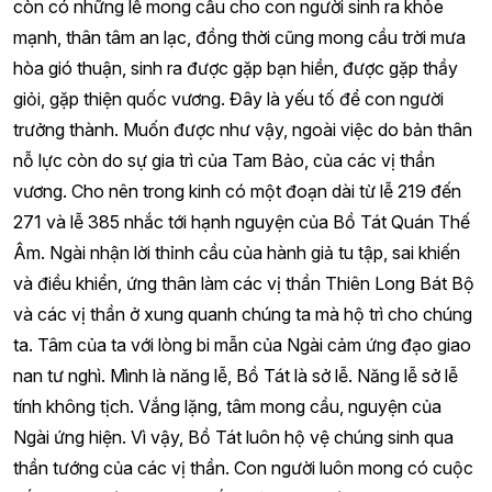
còn có những lễ mong cầu cho con người sinh ra khỏe
mạnh, thân tâm an lạc, đồng thời cũng mong cầu trời mưa
hòa gió thuận, sinh ra được gặp bạn hiền, được gặp thầy
giỏi, gặp thiện quốc vương. Đây là yếu tố để con người
trưởng thành. Muốn được như vậy, ngoài việc do bản thân
nỗ lực còn do sự gia trì của Tam Bảo, của các vị thần
vương. Cho nên trong kinh có một đoạn dài từ lễ 219 đến
271 và lễ 385 nhắc tới hạnh nguyện của Bồ Tát Quán Thế
Âm. Ngài nhận lời thỉnh cầu của hành giả tu tập, sai khiến
và điều khiển, ứng thân làm các vị thần Thiên Long Bát Bộ
và các vị thần ở xung quanh chúng ta mà hộ trì cho chúng
ta. Tâm của ta với lòng bi mẫn của Ngài cảm ứng đạo giao
nan tư nghì. Mình là năng lễ, Bồ Tát là sở lễ. Năng lễ sở lễ
tính không tịch. Vắng lặng, tâm mong cầu, nguyện của
Ngài ứng hiện. Vì vậy, Bồ Tát luôn hộ vệ chúng sinh qua
thần tướng của các vị thần. Con người luôn mong có cuộc