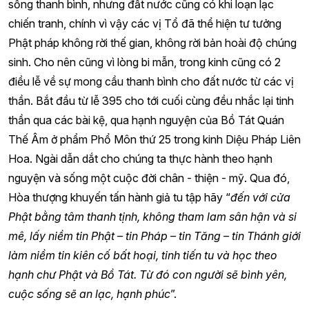
sống thanh bình, nhưng đất nước cũng có khi loạn lạc
chiến tranh, chính vì vậy các vị Tổ đã thể hiện tư tưởng
Phật pháp không rời thế gian, không rời bản hoài độ chúng
sinh. Cho nên cũng vì lòng bi mẫn, trong kinh cũng có 2
điều lễ về sự mong cầu thanh bình cho đất nước từ các vị
thần. Bắt đầu từ lễ 395 cho tới cuối cùng đều nhắc lại tinh
thần qua các bài kệ, qua hạnh nguyện của Bồ Tát Quán
Thế Âm ở phẩm Phổ Môn thứ 25 trong kinh Diệu Pháp Liên
Hoa. Ngài dẫn dắt cho chúng ta thực hành theo hạnh
nguyện và sống một cuộc đời chân - thiện - mỹ. Qua đó,
Hòa thượng khuyến tấn hành giả tu tập hãy “
đến với cửa
Phật bằng tâm thanh tịnh, không tham lam sân hận và si
mê, lấy niềm tin Phật – tin Pháp – tin Tăng – tin Thánh giới
làm niềm tin kiên cố bất hoại, tinh tiến tu và học theo
hạnh chư Phật và Bồ Tát. Từ đó con người sẽ bình yên,
cuộc sống sẽ an lạc, hạnh phúc
”.