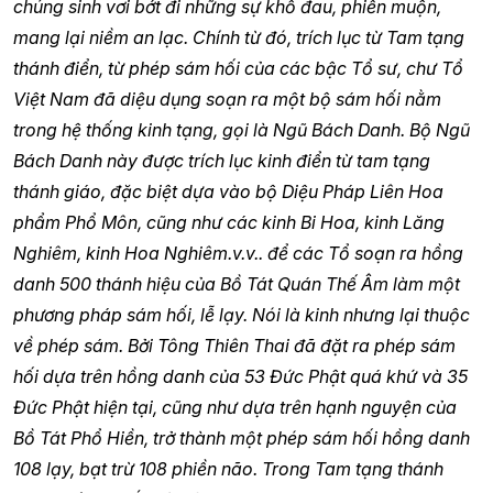
chúng sinh vơi bớt đi những sự khổ đau, phiền muộn,
mang lại niềm an lạc. Chính từ đó, trích lục từ Tam tạng
thánh điển, từ phép sám hối của các bậc Tổ sư, chư Tổ
Việt Nam đã diệu dụng soạn ra một bộ sám hối nằm
trong hệ thống kinh tạng, gọi là Ngũ Bách Danh. Bộ Ngũ
Bách Danh này được trích lục kinh điển từ tam tạng
thánh giáo, đặc biệt dựa vào bộ Diệu Pháp Liên Hoa
phẩm Phổ Môn, cũng như các kinh Bi Hoa, kinh Lăng
Nghiêm, kinh Hoa Nghiêm.v.v.. để các Tổ soạn ra hồng
danh 500 thánh hiệu của Bồ Tát Quán Thế Âm làm một
phương pháp sám hối, lễ lạy. Nói là kinh nhưng lại thuộc
về phép sám. Bởi Tông Thiên Thai đã đặt ra phép sám
hối dựa trên hồng danh của 53 Đức Phật quá khứ và 35
Đức Phật hiện tại, cũng như dựa trên hạnh nguyện của
Bồ Tát Phổ Hiền, trở thành một phép sám hối hồng danh
108 lạy, bạt trừ 108 phiền não. Trong Tam tạng thánh