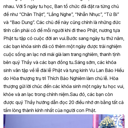
nhau. Với 5 ngày tu học, Ban tổ chức đã đặt ra từng chủ
đề như “Chân Thật”, “Lắng Nghe”, “Nhẫn Nhục”, “Từ Bi”
và “Bao Dung”. Các chủ đề này cũng chính là những đức
tính cần phải có để mỗi người khi đi theo Phật, nương tựa
Phật tu tập có cuộc đời an vui.Bước sang ngày tu thứ năm,
các bạn khóa sinh đã có thêm một ngày được trải nghiệm
cuộc sống an lạc nơi mái già lam trang nghiêm, thanh tịnh
bên quý Thầy và các bạn đồng tu.Sáng sớm, các khóa
sinh vân tập về lễ đài lễ Phật và tụng kinh Vu Lan Báo Hiếu
do Hòa thượng trụ trì Thích Bảo Nghiêm làm chủ lễ. Hòa
thượng gửi lời chúc đến các khóa sinh một ngày tu học vui,
khỏe và an lạc trong chính niệm.Sau đó, các bạn còn
được quý Thầy hướng dẫn đọc 20 điều nhớ ơn bằng tất cả
tấm lòng thành kính nhất của người con Phật.