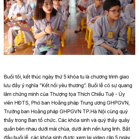
Buổi tối, kết thúc ngày thứ 5 khóa tu là chương trình giao
lưu đầy ý nghĩa “Kết nối yêu thương”. Buổi lễ có sự quang
lâm chứng minh của Thượng tọa Thích Chiếu Tuệ - Ủy
viên HĐTS, Phó ban Hoằng pháp Trung ương GHPGVN,
Trưởng ban Hoằng pháp GHPGVN TP.Hà Nội cùng quý
thầy trong Ban tổ chức. Các khóa sinh và quý thầy quây
quần bên nhau dưới mái chùa, dưới ánh nến lung linh. Bắt
đầu buổi lễ, các khóa sinh được xem lại video clip 5 ngày