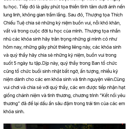
tu học. Tiếp đó là giây phút tọa thiền tĩnh tâm dưới ánh nến
lung linh, không gian trầm lắng. Sau đó, Thượng tọa Thích
Chiếu Tuệ chia sẻ những kỷ niệm buồn vui, nỗi khó khăn,
vất vả trong cuộc đời tu học của mình. Thượng tọa nhắn
nhủ các khóa sinh hãy trân trọng những gì mình có như
hôm nay, những giây phút thiêng liêng này, các khóa sinh
và quý thầy hãy chia sẻ những kỷ niệm, buồn vui trong
suốt 5 ngày tu tập.Dịp này, quý thầy trong Ban tổ chức
cũng tổ chức buổi sinh nhật bất ngờ, ấn tượng, nhiều kỷ
niệm dành cho các em khóa sinh và tình nguyện viên.Cùng
vui chơi và chia sẻ với quý thầy, các em được tiếp nhận hạt
giống chánh niệm và tình thương, chương trình “Kết nối yêu
thương” đã để lại dấu ấn sâu đậm trong trái tim của các em
khóa sinh.