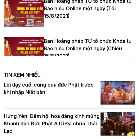
Ban Hoằng pháp TƯ tổ chức Khóa tu
Báo hiếu Online một ngày (Tối
15/8/2021)
Thượng tọa Thích Tâm Chính được suy
cử tân Trưởng ban Trị sự GHPGVN tỉnh
Thanh Hóa nhiệm kỳ 2026 - 2031
Ban Hoằng pháp TƯ tổ chức Khóa tu
Báo hiếu Online một ngày (Chiều
15/8/2021)
Hà Nội: Tăng Ni Trường hạ Bồ Đề trang
nghiêm tác pháp Tiền an cư PL.2570 –
TIN XEM NHIỀU
DL.2026
Ban Hoằng pháp TƯ tổ chức Khóa tu
Lời dạy cuối cùng của đức Phật trước
Báo hiếu Online một ngày (Sáng
khi nhập Niết bàn
15/8/2021)
Thứ trưởng Bộ Dân tộc và Tôn giáo
chúc mừng Phật đản BTS GHPGVN TP.
Hưng Yên: Đêm hội hoa đăng kính mừng
Hà Nội
Khánh đản Đức Phật A Di Đà chùa Thái
Lạc
Tinh thần yêu nước của Phật giáo