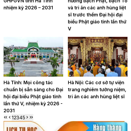
GHPGVN tỉnh Hà Tĩnh
hương bạch Phật, bạch Tổ
nhiệm kỳ 2026 – 2031
và tri ân các anh hùng liệt
sĩ trước thềm Đại hội đại
biểu Phật giáo tỉnh lần thứ
V
Hà Tĩnh: Mọi công tác
Hà Nội: Các cơ sở tự viện
chuẩn bị sẵn sàng cho Đại
trang nghiêm tưởng niệm,
hội đại biểu Phật giáo tỉnh
tri ân các anh hùng liệt sĩ
lần thứ V, nhiệm kỳ 2026 -
2031
1
2
3
4
5