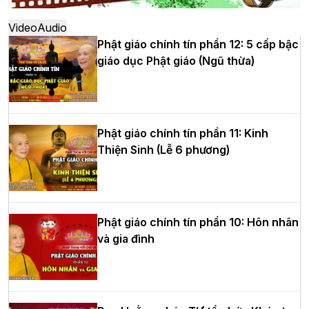
thứ XIV tại chùa Bằng
Video
Audio
Phật giáo chính tín phần 12: 5 cấp bậc
giáo dục Phật giáo (Ngũ thừa)
Học yêu thương trong ngày tu tập thứ
tư của Khóa sinh hoạt Phật pháp mùa
hè tại chùa Bằng
Phật giáo chính tín phần 11: Kinh
Thiện Sinh (Lễ 6 phương)
HT.Thích Thọ Lạc được suy cử làm tân
Trưởng BTS GHPGVN tỉnh Nghệ An
nhiệm kỳ 2026 – 2031
Phật giáo chính tín phần 10: Hôn nhân
và gia đình
Hòa thượng Thích Quảng Tùng tái đắc
cử Trưởng BTS GHPGVN thành phố Hải
Phòng nhiệm kỳ 2026 – 2031