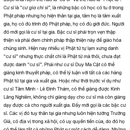
Cư sĩ là "
cư gia chi sĩ"
, là những bậc có học có tu ở trong
Phật pháp nhưng họ hiện thân tại gia, tâm họ là tâm xuất
gia, họ có đủ trình độ Phật pháp, họ có đủ giới đức. Người
đó mới gọi là cư sĩ tại gia. Bậc cư sĩ phải trọn vẹn thập
thiện và phải đem chính pháp thập thiện này để giáo hóa
chúng sinh. Hiện nay nhiều vị Phật tử tự lạm xưng danh
"cư sĩ" nhưng thực chất chỉ là Phật tử mà thôi, chưa đạt
được danh "cư sĩ". Phải như cư sĩ Duy Ma Cật có thể
giảng kinh thuyết pháp, có thể lý luận với tất cả các hàng
Phật tử tại gia và xuất gia. Hoặc như thời trước ví dụ như
cư sĩ Tâm Minh - Lê Đình Thám, có thể giảng được Kinh
Lăng Nghiêm, không chỉ giảng dạy cho cư sĩ mà còn giảng
dạy được cả cho người xuất gia. Đấy mới gọi là các bậc cư
sĩ. Các vị đó tuy thân tại gia nhưng luôn hiện tướng Trưởng
Giả, có địa vị trong xã hội, có uy quyền tiền của, do đó họ
có thể làm tất cả những Phật sự một cách dễ dàng. Những