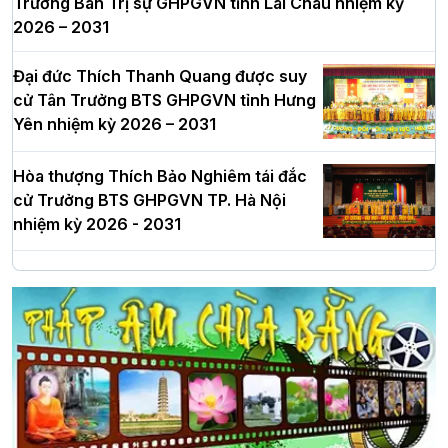
Trưởng Ban Trị sự GHPGVN tỉnh Lai Châu nhiệm kỳ
2026 – 2031
Đại đức Thích Thanh Quang được suy
cử Tân Trưởng BTS GHPGVN tỉnh Hưng
Yên nhiệm kỳ 2026 – 2031
Hòa thượng Thích Bảo Nghiêm tái đắc
cử Trưởng BTS GHPGVN TP. Hà Nội
nhiệm kỳ 2026 - 2031
Hà Nội: Long trọng lễ khởi công xây
dựng Trung tâm văn hóa Phật giáo Thủ
đô
Hà Nội: Ngày tu học cuối cùng khép lại
khóa sinh hoạt Phật pháp mùa hè lần