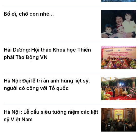
Phật giáo chính tín Phần 7: Luật nhân
chúc mừng BTS GHPGVN TP. Hà Nội
quả
nhân mùa Phật đản PL.2570
Bố ơi, chờ con nhé…
Hải Dương: Hội thảo Khoa học Thiền
phái Tào Động VN
Hà Nội: Đại lễ tri ân anh hùng liệt sỹ,
người có công với Tổ quốc
Hà Nội : Lễ cầu siêu tưởng niệm các liệt
sỹ Việt Nam