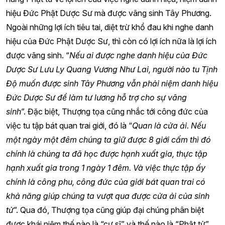
hiệu Đức Phật Dược Sư mà được vãng sinh Tây Phương.
Ngoài những lợi ích tiêu tai, diệt trừ khổ đau khi nghe danh
hiệu của Đức Phật Dược Sư, thì còn có lợi ích nữa là lợi ích
được vãng sinh. “
Nếu ai được nghe danh hiệu của Đức
Dược Sư Lưu Ly Quang Vương Như Lai, người nào tu Tịnh
Độ muốn được sinh Tây Phương vẫn phải niệm danh hiệu
Đức Dược Sư để làm tư lương hỗ trợ cho sự vãng
sinh
”. Đặc biệt, Thượng tọa cũng nhắc tới công đức của
việc tu tập bát quan trai giới, đó là “
Quan là cửa ải. Nếu
một ngày một đêm chúng ta giữ được 8 giới cấm thì đó
chính là chúng ta đã học được hạnh xuất gia, thực tập
hạnh xuất gia trong 1 ngày 1 đêm. Và việc thực tập ấy
chính là công phu, công đức của giới bát quan trai có
khả năng giúp chúng ta vượt qua được cửa ải của sinh
tử
”. Qua đó, Thượng tọa cũng giúp đại chúng phân biệt
được khái niệm thế nào là “cư sĩ” và thế nào là “Phật tử”.