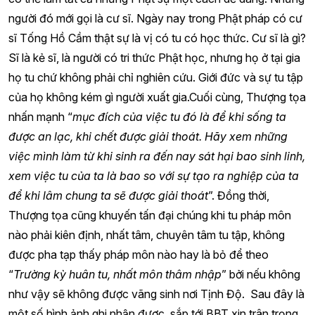
người đó mới gọi là cư sĩ. Ngày nay trong Phật pháp có cư
sĩ Tống Hồ Cầm thật sự là vị có tu có học thức. Cư sĩ là gì?
Sĩ là kẻ sĩ, là người có tri thức Phật học, nhưng họ ở tại gia
họ tu chứ không phải chỉ nghiên cứu. Giới đức và sự tu tập
của họ không kém gì người xuất gia.
Cuối cùng, Thượng tọa
nhấn mạnh “
mục đích của việc tu đó là để khi sống ta
được an lạc, khi chết được giải thoát. Hãy xem những
việc mình làm từ khi sinh ra đến nay sát hại bao sinh linh,
xem việc tu của ta là bao so với sự tạo ra nghiệp của ta
để khi lâm chung ta sẽ được giải thoát
”. Đồng thời,
Thượng tọa cũng khuyến tấn đại chúng khi tu pháp môn
nào phải kiên định, nhất tâm, chuyên tâm tu tập, không
được pha tạp thấy pháp môn nào hay là bỏ để theo
“
Trường kỳ huân tu, nhất môn thâm nhập
” bởi nếu không
như vậy sẽ không được vãng sinh nơi Tịnh Độ.
Sau đây là
một số hình ảnh ghi nhận được, sắp tới BBT xin trân trọng