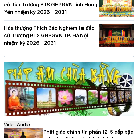
cử Tân Trưởng BTS GHPGVN tỉnh Hưng
Yên nhiệm kỳ 2026 – 2031
Hòa thượng Thích Bảo Nghiêm tái đắc
cử Trưởng BTS GHPGVN TP. Hà Nội
nhiệm kỳ 2026 - 2031
Hà Nội: Long trọng lễ khởi công xây
dựng Trung tâm văn hóa Phật giáo Thủ
đô
Hà Nội: Ngày tu học cuối cùng khép lại
khóa sinh hoạt Phật pháp mùa hè lần
thứ XIV tại chùa Bằng
Video
Audio
Phật giáo chính tín phần 12: 5 cấp bậc