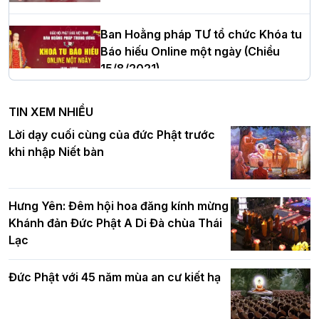
cử tân Trưởng ban Trị sự GHPGVN tỉnh
Thanh Hóa nhiệm kỳ 2026 - 2031
Ban Hoằng pháp TƯ tổ chức Khóa tu
Báo hiếu Online một ngày (Chiều
15/8/2021)
Hà Nội: Tăng Ni Trường hạ Bồ Đề trang
nghiêm tác pháp Tiền an cư PL.2570 –
TIN XEM NHIỀU
DL.2026
Ban Hoằng pháp TƯ tổ chức Khóa tu
Lời dạy cuối cùng của đức Phật trước
Báo hiếu Online một ngày (Sáng
khi nhập Niết bàn
15/8/2021)
Thứ trưởng Bộ Dân tộc và Tôn giáo
chúc mừng Phật đản BTS GHPGVN TP.
Hưng Yên: Đêm hội hoa đăng kính mừng
Hà Nội
Khánh đản Đức Phật A Di Đà chùa Thái
Lạc
Tinh thần yêu nước của Phật giáo
Đức Phật với 45 năm mùa an cư kiết hạ
Hơn 5.000 người tham dự diễu hành,
cung rước Xá lợi Đức Phật kính mừng
ngày Đức Phật đản sinh