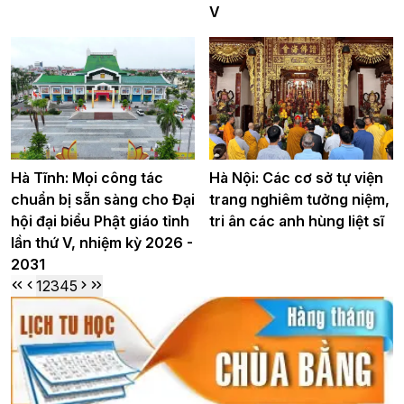
V
Hà Tĩnh: Mọi công tác
Hà Nội: Các cơ sở tự viện
chuẩn bị sẵn sàng cho Đại
trang nghiêm tưởng niệm,
hội đại biểu Phật giáo tỉnh
tri ân các anh hùng liệt sĩ
lần thứ V, nhiệm kỳ 2026 -
2031
1
2
3
4
5