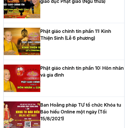
giáo dục Phật giáo (Ngũ thừa)
Học yêu thương trong ngày tu tập thứ
tư của Khóa sinh hoạt Phật pháp mùa
hè tại chùa Bằng
Phật giáo chính tín phần 11: Kinh
Thiện Sinh (Lễ 6 phương)
HT.Thích Thọ Lạc được suy cử làm tân
Trưởng BTS GHPGVN tỉnh Nghệ An
nhiệm kỳ 2026 – 2031
Phật giáo chính tín phần 10: Hôn nhân
và gia đình
Hòa thượng Thích Quảng Tùng tái đắc
cử Trưởng BTS GHPGVN thành phố Hải
Phòng nhiệm kỳ 2026 – 2031
Ban Hoằng pháp TƯ tổ chức Khóa tu
Báo hiếu Online một ngày (Tối
15/8/2021)
Thượng tọa Thích Tâm Chính được suy