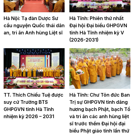
Hà Nội: Tạ đàn Dược Sư
Hà Tĩnh: Phiên thứ nhất
cầu nguyện Quốc thái dân
Đại hội Đại biểu GHPGVN
an, tri ân Anh hùng Liệt sĩ
tỉnh Hà Tĩnh nhiệm kỳ V
(2026-2031)
TT. Thích Chiếu Tuệ được
Hà Tĩnh: Chư Tôn đức Ban
suy cử Trưởng BTS
Trị sự GHPGVN tỉnh dâng
GHPGVN tỉnh Hà Tĩnh
hương bạch Phật, bạch Tổ
nhiệm kỳ 2026 – 2031
và tri ân các anh hùng liệt
sĩ trước thềm Đại hội đại
biểu Phật giáo tỉnh lần thứ