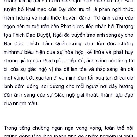
quang lâm lễ đài cử hành các nghi thức của đêm hội. Sau
tuyên bố khai mạc của Đại đức trụ trì, là phần nghi thức
niêm hương và nghi thức truyền đăng. Từ ánh sáng của
ngọn nến trí tuệ trên bàn Phật được tiếp nhận bởi Thượng
tọa Thích Đạo Duyệt, Ngài đã truyền trao ánh sáng ấy cho
Đại đức Thích Tâm Quán cùng chư tôn đức chứng
minh
như biểu hiện của sự hòa hợp, kế thừa và phát huy
những giá trị của Phật giáo.
Tiếp đó, ánh sáng của lòng từ
bi, của sự giác ngộ vị tha đã lan tỏa và thắp sáng lên cả
một vùng trời, xua tan đi vô minh đen tối, xua tan đi cái giá
lạnh đêm đông, soi đường cho mỗi người nơi đây hướng
đến ánh sáng của sự Giác ngộ giải thoát, thành tựu đạo
quả nhiệm màu.
Trong tiếng chuông ngân nga vang vọng, toàn thể hội
chúng đồng lắng lòng thanh tịnh để chiêm nghiệm lại phút