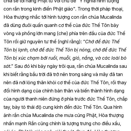
chia sẻ tới hàng Phật tử với chủ đề "Ý nghĩa hình tượng
con rắn trong kinh điển Phật giáo". Trong thời pháp thoại,
Hòa thượng nhắc tới hình tượng con rắn chúa Mucalinda
đã dùng đuôi quấn quanh cơ thể của đức Thế Tôn bảy
vòng và phồng lớn mang (che) phía trên đầu của đức Thế
Tôn rồi giữ nguyên tư thế (nghĩ rằng): “
Chớ để đức Thế
Tôn bị lạnh, chớ để đức Thế Tôn bị nóng, chớ để đức Thế
Tôn bị xúc chạm bởi ruồi, muỗi, gió, nắng, và các loài bò
sát
.” Sau đó khi bảy ngày trôi qua, rắn chúa Mucalinda sau
khi biết rằng bầu trời đã trở nên trong sáng và mây đã tan
nên đã nới lỏng thân khỏi cơ thể của đức Thế Tôn, rồi thay
đổi hình dạng của chính bản thân và biến thành hình dạng
của người thanh niên đứng ở phía trước đức Thế Tôn, chắp
tay, bày tỏ thái độ cung kính đến đức Thế Tôn. Qua hình
ảnh rắn chúa Mucalinda che mưa cúng Phật, Hòa thượng
nhấn mạnh Rắn cũng chính là tượng trưng cho điều xấu,