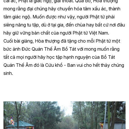
cái ác, Phật là giác ngộ, giải thoát. Qua đó, Hòa thượng
mong rằng đại chúng hãy chuyển hóa tâm xấu ác, thành
tâm giác ngộ. Muốn được như vậy, người Phật tử phải
siêng năng tu tập, dù ở tại gia, đến chùa hay bất cứ nơi đâu
hãy giữ vững bản chất của người Phật tử Việt Nam.
Cuối bài giảng, Hòa thượng đã tặng cho mỗi Phật tử một
bức ảnh Đức Quán Thế Âm Bồ Tát với mong muốn rằng
tất cả mọi người hãy học tập hạnh nguyện của Bồ Tát
Quán Thế Âm đó là Cứu khổ - Ban vui cho hết thảy chúng
sinh.