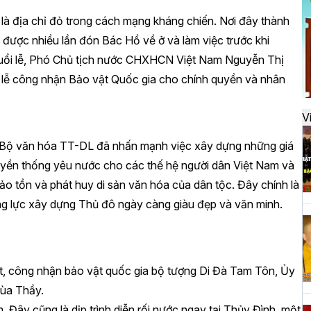
đ
 là địa chỉ đỏ trong cách mạng kháng chiến. Nơi đây thành
i được nhiều lần đón Bác Hồ về ở và làm việc trước khi
uổi lễ, Phó Chủ tịch nước CHXHCN Việt Nam Nguyễn Thị
H
à lễ công nhận Bảo vật Quốc gia cho chính quyền và nhân
k
t
V
ng Bộ văn hóa TT-DL đã nhấn mạnh việc xây dựng những giá
H
, truyền thống yêu nước cho các thế hệ người dân Việt Nam và
t
bảo tồn và phát huy di sản văn hóa của dân tộc. Đây chính là
h
ộng lực xây dựng Thủ đô ngày càng giàu đẹp và văn minh.
H
ệt, công nhận bảo vật quốc gia bộ tượng Di Đà Tam Tôn, Ủy
T
n
hùa Thầy.
 Đây cũng là dịp trình diễn rối nước ngay tại Thủy Đình, một