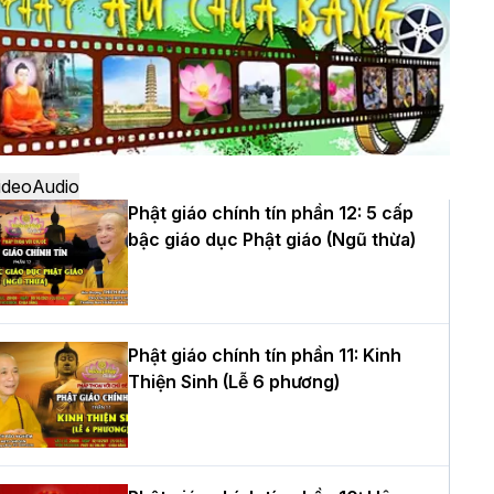
ô
à Nội: Ngày tu học cuối cùng khép lại
hóa sinh hoạt Phật pháp mùa hè lần
hứ XIV tại chùa Bằng
ideo
Audio
Phật giáo chính tín phần 12: 5 cấp
bậc giáo dục Phật giáo (Ngũ thừa)
ọc yêu thương trong ngày tu tập thứ
ư của Khóa sinh hoạt Phật pháp mùa
è tại chùa Bằng
Phật giáo chính tín phần 11: Kinh
Thiện Sinh (Lễ 6 phương)
T.Thích Thọ Lạc được suy cử làm tân
rưởng BTS GHPGVN tỉnh Nghệ An
hiệm kỳ 2026 – 2031