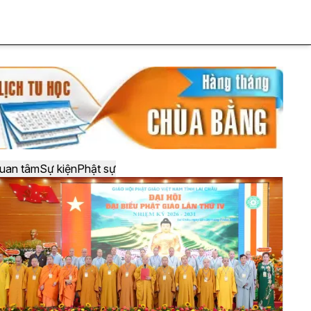
uan tâm
Sự kiện
Phật sự