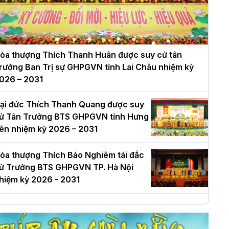
òa thượng Thích Thanh Huân được suy cử tân
rưởng Ban Trị sự GHPGVN tỉnh Lai Châu nhiệm kỳ
026 – 2031
ại đức Thích Thanh Quang được suy
ử Tân Trưởng BTS GHPGVN tỉnh Hưng
ên nhiệm kỳ 2026 – 2031
òa thượng Thích Bảo Nghiêm tái đắc
ử Trưởng BTS GHPGVN TP. Hà Nội
hiệm kỳ 2026 - 2031
à Nội: Long trọng lễ khởi công xây
ựng Trung tâm văn hóa Phật giáo Thủ