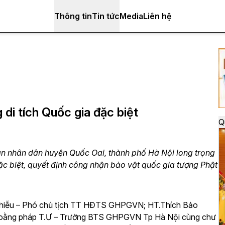
Thông tin
Tin tức
Media
Liên hệ
di tích Quốc gia đặc biệt
Q
an nhân dân huyện Quốc Oai, thành phố Hà Nội long trọng
ặc biệt, quyết định công nhận bảo vật quốc gia tượng Phật
Nhiễu – Phó chủ tịch TT HĐTS GHPGVN; HT.Thích Bảo
oằng pháp T.Ư – Trưởng BTS GHPGVN Tp Hà Nội cùng chư