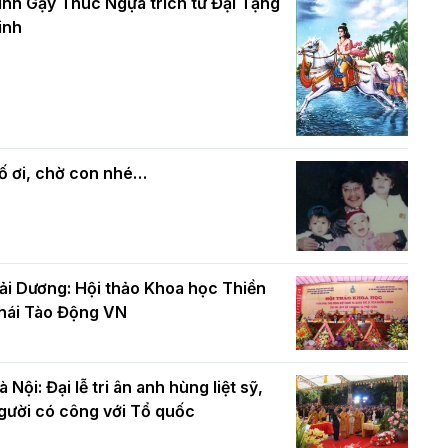
và bình đẳng trong Phật giáo
inh Gậy Thúc Ngựa trích từ Đại Tạng
ính mừng Đại lễ Phật đản PL.2570 –
inh
L.2026
ác cơ quan, ban, ngành Thành phố
Phật giáo chính tín Phần 7: Luật nhân
húc mừng BTS GHPGVN TP. Hà Nội
quả
hân mùa Phật đản PL.2570
ố ơi, chờ con nhé…
ải Dương: Hội thảo Khoa học Thiền
hái Tào Động VN
à Nội: Đại lễ tri ân anh hùng liệt sỹ,
gười có công với Tổ quốc