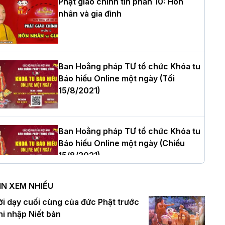
Phật giáo chính tín phần 10: Hôn
nhân và gia đình
òa thượng Thích Quảng Tùng tái đắc
ử Trưởng BTS GHPGVN thành phố Hải
hòng nhiệm kỳ 2026 – 2031
Ban Hoằng pháp TƯ tổ chức Khóa tu
Báo hiếu Online một ngày (Tối
15/8/2021)
hượng tọa Thích Tâm Chính được suy
ử tân Trưởng ban Trị sự GHPGVN tỉnh
hanh Hóa nhiệm kỳ 2026 - 2031
Ban Hoằng pháp TƯ tổ chức Khóa tu
Báo hiếu Online một ngày (Chiều
15/8/2021)
à Nội: Tăng Ni Trường hạ Bồ Đề trang
ghiêm tác pháp Tiền an cư PL.2570 –
IN XEM NHIỀU
L.2026
Ban Hoằng pháp TƯ tổ chức Khóa tu
ời dạy cuối cùng của đức Phật trước
Báo hiếu Online một ngày (Sáng
hi nhập Niết bàn
15/8/2021)