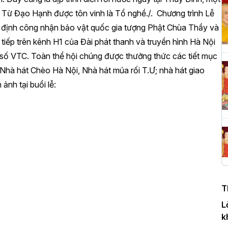
 Từ Đạo Hạnh được tôn vinh là Tổ nghề./.
Chương trình Lễ
t định công nhận bảo vật quốc gia tượng Phật Chùa Thầy và
H
c
 tiếp trên kênh H1 của Đài phát thanh và truyền hình Hà Nội
P
 số VTC.
Toàn thể hội chúng được thưởng thức các tiết mục
 Nhà hát Chèo Hà Nội, Nhà hát múa rối T.Ư; nhà hát giao
 ảnh tại buổi lễ:
T
c
T
H
n
T
D
L
k