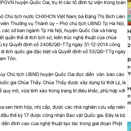
N huyện Quốc Oai, trụ trì các tổ đình tự viện trong toàn
hó Chủ tịch nước CHXHCN Việt Nam; bà Đặng Thị Bích Liên
 viên Thường vụ Thành ủy – Phó chủ tịch UBND Tp Hà Nội,
 các sở ban ngành Tp Hà Nội, huyện Quốc Oai và hàng
H
t quần thể di tích lịch sử, kiến trúc nghệ thuật của chùa
T
hủ ký Quyết định số 2408/QĐ-TTg ngày 31-12-2014 công
2
di tích quốc gia đặc biệt và Quyết định số 53/QĐ-TTg ngày
Tam Tôn.
Đ
c
Y
n ủy Chủ tịch UBND huyện Quốc Oai đọc diễn văn báo cáo
t Quốc gia Chùa Thầy.
Chùa Thầy được xây dựng từ thời Lý, là
H
ề quy mô, vừa tinh xảo trong trang trí điêu khắc, phù hợp với
c
n
hoa sen hình hộp, nhị cấp, được các nhà nghiên cứu xếp niên
i đầu thế kỷ 17 được công nhận Bảo vật Quốc gia.
Đây là bộ
H
 đến đỉnh cao của nghệ thuật tạo tác trong giai đoạn Phật
d