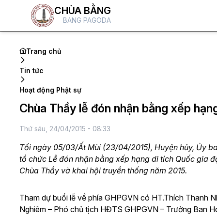
CHÙA BẰNG
BANG PAGODA
Trang chủ
Tin tức
Hoạt động Phật sự
Chùa Thầy lễ đón nhận bằng xếp hạng 
Thứ sáu, 24/04/2015 - 08:33
Tối ngày 05/03/Ất Mùi (23/04/2015), Huyện hủy, Ủy b
tổ chức Lễ đón nhận bằng xếp hạng di tích Quốc gia đ
Chùa Thầy và khai hội truyền thống năm 2015.
Tham dự buổi lễ về phía GHPGVN có HT.Thích Thanh 
Nghiêm – Phó chủ tịch HĐTS GHPGVN – Trưởng Ban H