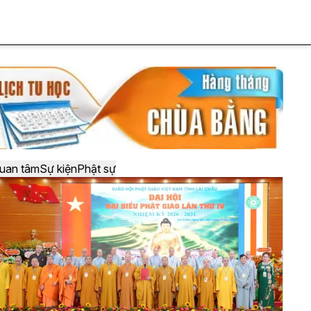
uan tâm
Sự kiện
Phật sự