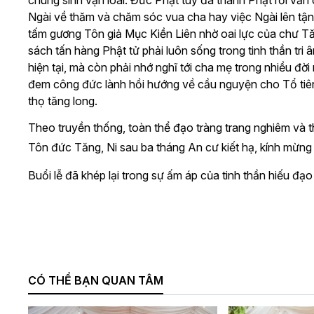
chúng sinh vạn loài. Đức Phật tuy đã thành Phật rồi vẫn 
Ngài về thăm và chăm sóc vua cha hay việc Ngài lên tận
tấm gương Tôn giả Mục Kiền Liên nhờ oai lực của chư T
sách tấn hàng Phật tử phải luôn sống trong tinh thần tri
hiện tại, mà còn phải nhớ nghĩ tới cha mẹ trong nhiều đời n
đem công đức lành hồi hướng về cầu nguyện cho Tổ tiên
thọ tăng long.
Theo truyền thống, toàn thể đạo tràng trang nghiêm và 
Tôn đức Tăng, Ni sau ba tháng An cư kiết hạ, kính mừng
Buổi lễ đã khép lại trong sự ấm áp của tinh thần hiếu đ
CÓ THỂ BẠN QUAN TÂM