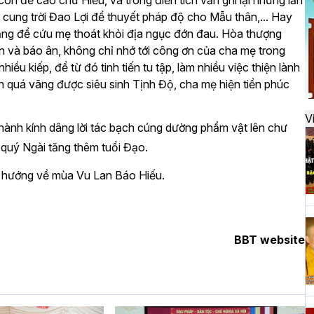
còn đề cao chữ Hiếu, và trong điển tích vẫn ghi lại những lần
đ
 cung trời Đao Lợi để thuyết pháp độ cho Mẫu thân,... Hay
ăng để cứu mẹ thoát khỏi địa ngục đớn đau. Hòa thượng
 ân và báo ân, không chỉ nhớ tới công ơn của cha mẹ trong
H
hiều kiếp, để từ đó tinh tiến tu tập, làm nhiều việc thiện lành
k
 quá vãng được siêu sinh Tịnh Độ, cha mẹ hiện tiền phúc
t
V
thành kính dâng lời tác bạch cúng dường phẩm vật lên chư
 quý Ngài tăng thêm tuổi Đạo.
H
ạo hướng về mùa Vu Lan Báo Hiếu.
t
h
BBT website
H
T
n