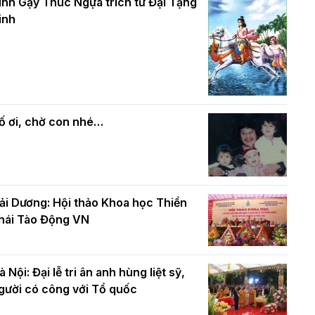
và bình đẳng trong Phật giáo
inh Gậy Thúc Ngựa trích từ Đại Tạng
ính mừng Đại lễ Phật đản PL.2570 –
inh
L.2026
ác cơ quan, ban, ngành Thành phố
Phật giáo chính tín Phần 7: Luật nhân
húc mừng BTS GHPGVN TP. Hà Nội
quả
hân mùa Phật đản PL.2570
ố ơi, chờ con nhé…
ải Dương: Hội thảo Khoa học Thiền
hái Tào Động VN
à Nội: Đại lễ tri ân anh hùng liệt sỹ,
gười có công với Tổ quốc