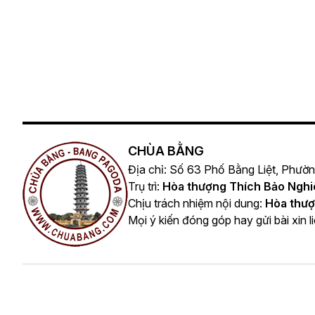
CHÙA BẰNG
Địa chỉ: Số 63 Phố Bằng Liệt, Phườ
Trụ trì:
Hòa thượng Thích Bảo Ngh
Chịu trách nhiệm nội dung:
Hòa thượ
Mọi ý kiến đóng góp hay gửi bài xin l