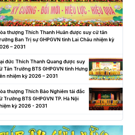
òa thượng Thích Thanh Huân được suy cử tân
rưởng Ban Trị sự GHPGVN tỉnh Lai Châu nhiệm kỳ
026 – 2031
ại đức Thích Thanh Quang được suy
ử Tân Trưởng BTS GHPGVN tỉnh Hưng
ên nhiệm kỳ 2026 – 2031
òa thượng Thích Bảo Nghiêm tái đắc
ử Trưởng BTS GHPGVN TP. Hà Nội
hiệm kỳ 2026 - 2031
à Nội: Long trọng lễ khởi công xây
ựng Trung tâm văn hóa Phật giáo Thủ