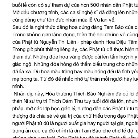
buổi lễ còn có sự tham dự của hơn 500 nhân dân Phật t
Mở đầu chương trình, các ca sĩ nghệ sĩ đã dâng lên nhữn
cúng dàng chư tôn đức nhân mùa lễ Vu lan về.
Sau đó là nghi thức dâng hoa cúng dàng Tam Bảo của cá
Trong không gian lắng đọng, toàn thể hội chúng vô cùn
của Phật tử Nguyễn Thị Liên - pháp danh Hoa Diệu Tâm
Trong giờ phút thiêng liêng ấy, các Phật tử đã thực hiện
tham dự. Những đóa hoa vàng được cài lên tấm huỳnh y 
giác ngộ. Những đóa hồng đỏ thắm biểu trưng cho nhữn
đã lìa xa. Dù hoa màu trắng hay màu hồng đều là tình y
mẹ trong ta. Từ đó để nhắc nhở tự thân mỗi người hãy lu
mình.
Nhân dịp này, Hòa thượng Thích Bảo Nghiêm đã có lời đạ
thán Ni sư trụ trì Thích Đàm Thu tuy tuổi đời đã lớn, như
pháp, mở các lớp học giáo lý, hướng dẫn các Phật tử tu 
thượng đã chia sẻ về giá trị của chữ Hiếu trong đạo Phật
người Phật tử dù là người xuất gia hay người tại gia, ngoà
trọng ân cao cả đó chính là ơn Tam Bảo che chở tế độ, 