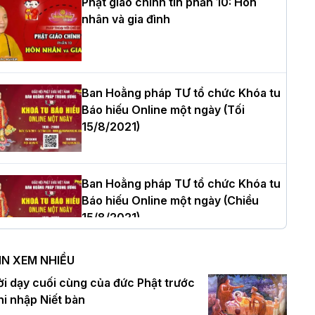
Phật giáo chính tín phần 10: Hôn
nhân và gia đình
òa thượng Thích Quảng Tùng tái đắc
ử Trưởng BTS GHPGVN thành phố Hải
hòng nhiệm kỳ 2026 – 2031
Ban Hoằng pháp TƯ tổ chức Khóa tu
Báo hiếu Online một ngày (Tối
15/8/2021)
hượng tọa Thích Tâm Chính được suy
ử tân Trưởng ban Trị sự GHPGVN tỉnh
hanh Hóa nhiệm kỳ 2026 - 2031
Ban Hoằng pháp TƯ tổ chức Khóa tu
Báo hiếu Online một ngày (Chiều
15/8/2021)
à Nội: Tăng Ni Trường hạ Bồ Đề trang
ghiêm tác pháp Tiền an cư PL.2570 –
IN XEM NHIỀU
L.2026
Ban Hoằng pháp TƯ tổ chức Khóa tu
ời dạy cuối cùng của đức Phật trước
Báo hiếu Online một ngày (Sáng
hi nhập Niết bàn
15/8/2021)