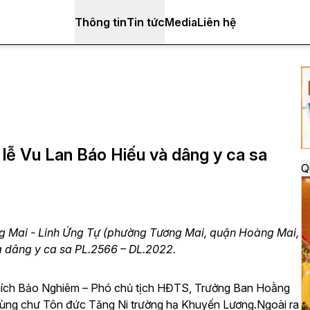
Thông tin
Tin tức
Media
Liên hệ
 lễ Vu Lan Báo Hiếu và dâng y ca sa
Q
g Mai - Linh Ứng Tự (phường Tương Mai, quận Hoàng Mai,
à dâng y ca sa PL.2566 – DL.2022.
 Thích Bảo Nghiêm – Phó chủ tịch HĐTS, Trưởng Ban Hoằng
g chư Tôn đức Tăng Ni trường hạ Khuyến Lương.Ngoài ra