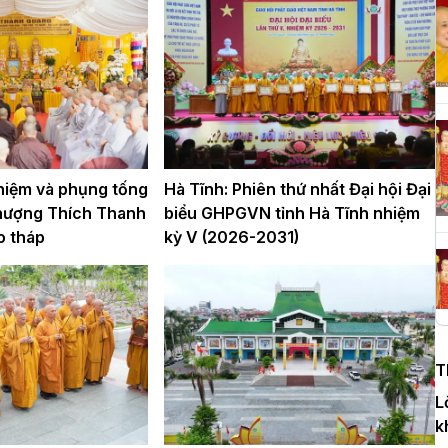
H
c
P
 niệm và phụng tống
Hà Tĩnh: Phiên thứ nhất Đại hội Đại
T
hượng Thích Thanh
biểu GHPGVN tỉnh Hà Tĩnh nhiệm
c
o tháp
kỳ V (2026-2031)
T
H
n
T
D
L
k