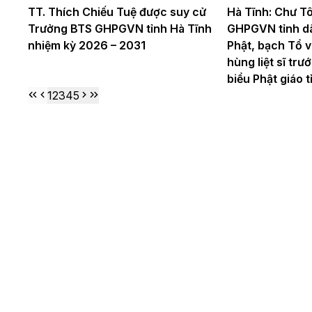
TT. Thích Chiếu Tuệ được suy cử
Hà Tĩnh: Chư Tô
Trưởng BTS GHPGVN tỉnh Hà Tĩnh
GHPGVN tỉnh d
nhiệm kỳ 2026 – 2031
Phật, bạch Tổ v
hùng liệt sĩ trư
biểu Phật giáo t
1
2
3
4
5