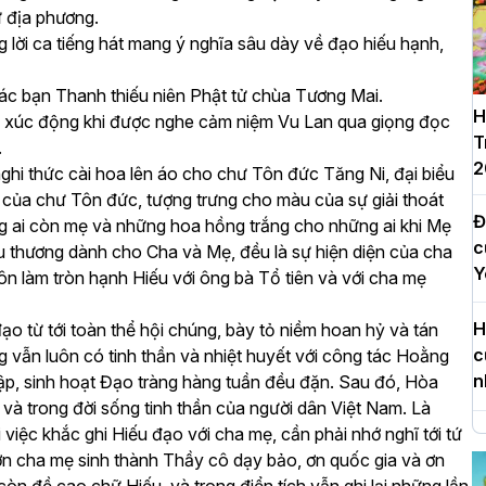
ử địa phương.
g lời ca tiếng hát mang ý nghĩa sâu dày về đạo hiếu hạnh,
c bạn Thanh thiếu niên Phật tử chùa Tương Mai.
H
g xúc động khi được nghe cảm niệm Vu Lan qua giọng đọc
T
.
2
 nghi thức cài hoa lên áo cho chư Tôn đức Tăng Ni, đại biểu
của chư Tôn đức, tượng trưng cho màu của sự giải thoát
Đ
g ai còn mẹ và những hoa hồng trắng cho những ai khi Mẹ
c
êu thương dành cho Cha và Mẹ, đều là sự hiện diện của cha
Y
ôn làm tròn hạnh Hiếu với ông bà Tổ tiên và với cha mẹ
H
o từ tới toàn thể hội chúng, bày tỏ niềm hoan hỷ và tán
c
ng vẫn luôn có tinh thần và nhiệt huyết với công tác Hoằng
n
tập, sinh hoạt Đạo tràng hàng tuần đều đặn. Sau đó, Hòa
 và trong đời sống tinh thần của người dân Việt Nam. Là
i việc khắc ghi Hiếu đạo với cha mẹ, cần phải nhớ nghĩ tới tứ
H
ơn cha mẹ sinh thành Thầy cô dạy bảo, ơn quốc gia và ơn
d