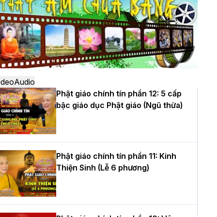
ô
à Nội: Ngày tu học cuối cùng khép lại
hóa sinh hoạt Phật pháp mùa hè lần
hứ XIV tại chùa Bằng
ideo
Audio
Phật giáo chính tín phần 12: 5 cấp
bậc giáo dục Phật giáo (Ngũ thừa)
ọc yêu thương trong ngày tu tập thứ
ư của Khóa sinh hoạt Phật pháp mùa
è tại chùa Bằng
Phật giáo chính tín phần 11: Kinh
Thiện Sinh (Lễ 6 phương)
T.Thích Thọ Lạc được suy cử làm tân
rưởng BTS GHPGVN tỉnh Nghệ An
hiệm kỳ 2026 – 2031