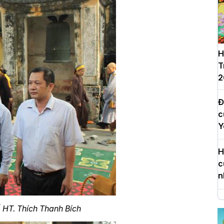
H
T
2
Đ
c
Y
H
c
n
H
 HT. Thích Thanh Bích
d