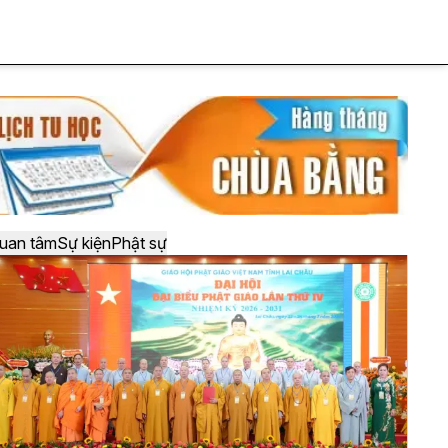
uan tâm
Sự kiện
Phật sự