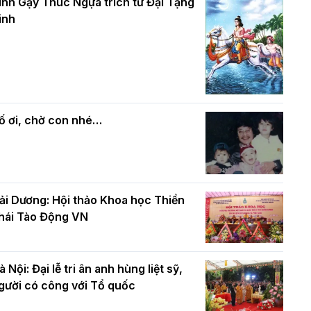
và bình đẳng trong Phật giáo
inh Gậy Thúc Ngựa trích từ Đại Tạng
ính mừng Đại lễ Phật đản PL.2570 –
inh
L.2026
ác cơ quan, ban, ngành Thành phố
Phật giáo chính tín Phần 7: Luật nhân
húc mừng BTS GHPGVN TP. Hà Nội
quả
hân mùa Phật đản PL.2570
ố ơi, chờ con nhé…
ải Dương: Hội thảo Khoa học Thiền
hái Tào Động VN
à Nội: Đại lễ tri ân anh hùng liệt sỹ,
gười có công với Tổ quốc