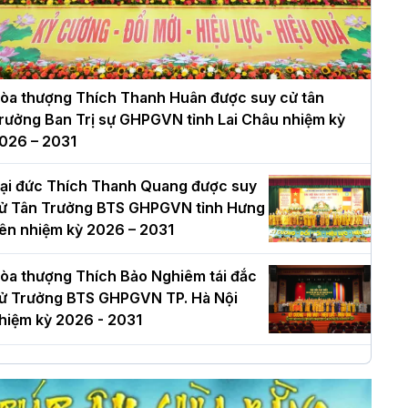
òa thượng Thích Thanh Huân được suy cử tân
rưởng Ban Trị sự GHPGVN tỉnh Lai Châu nhiệm kỳ
026 – 2031
ại đức Thích Thanh Quang được suy
ử Tân Trưởng BTS GHPGVN tỉnh Hưng
ên nhiệm kỳ 2026 – 2031
òa thượng Thích Bảo Nghiêm tái đắc
ử Trưởng BTS GHPGVN TP. Hà Nội
hiệm kỳ 2026 - 2031
à Nội: Long trọng lễ khởi công xây
ựng Trung tâm văn hóa Phật giáo Thủ