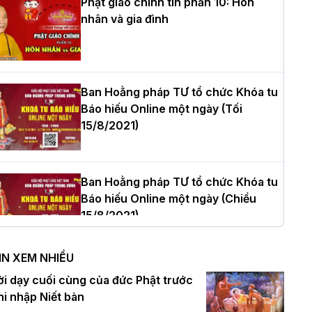
Phật giáo chính tín phần 10: Hôn
nhân và gia đình
òa thượng Thích Quảng Tùng tái đắc
ử Trưởng BTS GHPGVN thành phố Hải
hòng nhiệm kỳ 2026 – 2031
Ban Hoằng pháp TƯ tổ chức Khóa tu
Báo hiếu Online một ngày (Tối
15/8/2021)
hượng tọa Thích Tâm Chính được suy
ử tân Trưởng ban Trị sự GHPGVN tỉnh
hanh Hóa nhiệm kỳ 2026 - 2031
Ban Hoằng pháp TƯ tổ chức Khóa tu
Báo hiếu Online một ngày (Chiều
15/8/2021)
à Nội: Tăng Ni Trường hạ Bồ Đề trang
ghiêm tác pháp Tiền an cư PL.2570 –
IN XEM NHIỀU
L.2026
Ban Hoằng pháp TƯ tổ chức Khóa tu
ời dạy cuối cùng của đức Phật trước
Báo hiếu Online một ngày (Sáng
hi nhập Niết bàn
15/8/2021)