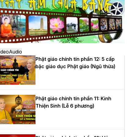
ô
à Nội: Ngày tu học cuối cùng khép lại
hóa sinh hoạt Phật pháp mùa hè lần
hứ XIV tại chùa Bằng
ideo
Audio
Phật giáo chính tín phần 12: 5 cấp
bậc giáo dục Phật giáo (Ngũ thừa)
ọc yêu thương trong ngày tu tập thứ
ư của Khóa sinh hoạt Phật pháp mùa
è tại chùa Bằng
Phật giáo chính tín phần 11: Kinh
Thiện Sinh (Lễ 6 phương)
T.Thích Thọ Lạc được suy cử làm tân
rưởng BTS GHPGVN tỉnh Nghệ An
hiệm kỳ 2026 – 2031