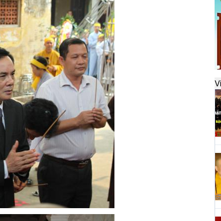
đ
H
k
t
V
H
t
h
H
T
n