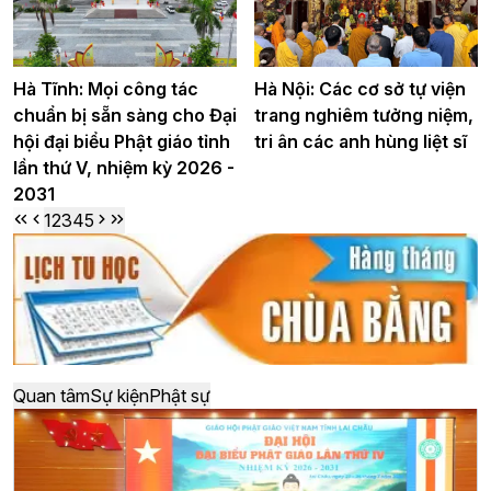
Hà Tĩnh: Mọi công tác
Hà Nội: Các cơ sở tự viện
chuẩn bị sẵn sàng cho Đại
trang nghiêm tưởng niệm,
hội đại biểu Phật giáo tỉnh
tri ân các anh hùng liệt sĩ
lần thứ V, nhiệm kỳ 2026 -
2031
1
2
3
4
5
Quan tâm
Sự kiện
Phật sự