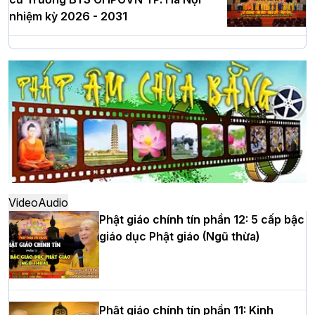
nhiệm kỳ 2026 - 2031
Hà Nội: Long trọng lễ khởi công xây
dựng Trung tâm văn hóa Phật giáo Thủ
đô
Hà Nội: Ngày tu học cuối cùng khép lại
khóa sinh hoạt Phật pháp mùa hè lần
thứ XIV tại chùa Bằng
Video
Audio
Phật giáo chính tín phần 12: 5 cấp bậc
giáo dục Phật giáo (Ngũ thừa)
Học yêu thương trong ngày tu tập thứ
tư của Khóa sinh hoạt Phật pháp mùa
hè tại chùa Bằng
Phật giáo chính tín phần 11: Kinh