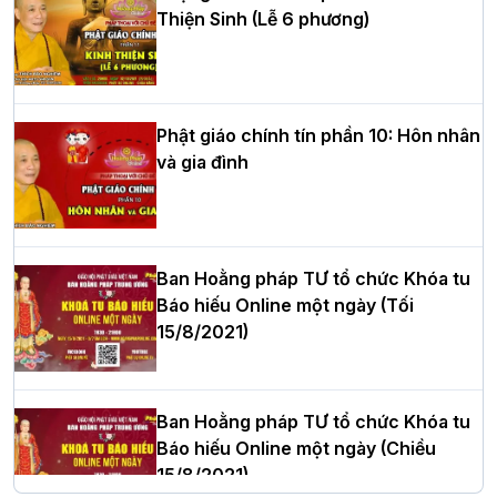
Thiện Sinh (Lễ 6 phương)
HT.Thích Thọ Lạc được suy cử làm tân
Trưởng BTS GHPGVN tỉnh Nghệ An
nhiệm kỳ 2026 – 2031
Phật giáo chính tín phần 10: Hôn nhân
và gia đình
Hòa thượng Thích Quảng Tùng tái đắc
cử Trưởng BTS GHPGVN thành phố Hải
Phòng nhiệm kỳ 2026 – 2031
Ban Hoằng pháp TƯ tổ chức Khóa tu
Báo hiếu Online một ngày (Tối
15/8/2021)
Thượng tọa Thích Tâm Chính được suy
cử tân Trưởng ban Trị sự GHPGVN tỉnh
Thanh Hóa nhiệm kỳ 2026 - 2031
Ban Hoằng pháp TƯ tổ chức Khóa tu
Báo hiếu Online một ngày (Chiều
15/8/2021)