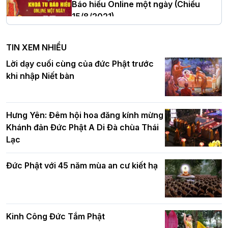
Báo hiếu Online một ngày (Chiều
15/8/2021)
Hà Nội: Tăng Ni Trường hạ Bồ Đề trang
nghiêm tác pháp Tiền an cư PL.2570 –
TIN XEM NHIỀU
DL.2026
Ban Hoằng pháp TƯ tổ chức Khóa tu
Lời dạy cuối cùng của đức Phật trước
Báo hiếu Online một ngày (Sáng
khi nhập Niết bàn
15/8/2021)
Thứ trưởng Bộ Dân tộc và Tôn giáo
chúc mừng Phật đản BTS GHPGVN TP.
Hưng Yên: Đêm hội hoa đăng kính mừng
Hà Nội
Khánh đản Đức Phật A Di Đà chùa Thái
Lạc
Tinh thần yêu nước của Phật giáo
Đức Phật với 45 năm mùa an cư kiết hạ
Hơn 5.000 người tham dự diễu hành,
cung rước Xá lợi Đức Phật kính mừng
ngày Đức Phật đản sinh
Kinh Công Đức Tắm Phật
Phật giáo chính tín Phần 9: Giải thích