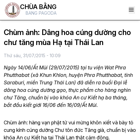
CHÙA BẰNG
BANG PAGODA
Chùm ảnh: Dâng hoa cúng dường cho
chư tăng mùa Hạ tại Thái Lan
Thứ sáu, 31/07/2015 - 10:09
Ngày 14/06/Ất Mùi (29/07/2015) tại tu viện Wat Phra
Phutthabat (xã Khun Khlon, huyện Phra Phutthabat, tỉnh
Saraburi, miền Trung Thái Lan) đã diễn ra buổi Đại lễ
dâng hoa cúng dường gạo, thực phẩm cho hàng nghìn
chư Tăng, chuẩn bị vào khóa An cư Kiết hạ ba tháng,
bắt đầu kiết giới 16/06 đến 16/09/Ất Mùi.
Chùm ảnh: hàng vạn phật tử vui mừng khôn xiết và bày tỏ
cung kính cúng dường Chư tôn đức Tăng già, chuẩn bị vào
khóa An cư Kiết hạ tại Thái Lan thật cảm động.