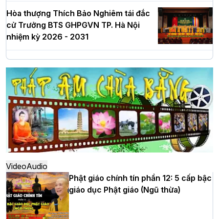
Hòa thượng Thích Bảo Nghiêm tái đắc
cử Trưởng BTS GHPGVN TP. Hà Nội
nhiệm kỳ 2026 - 2031
Hà Nội: Long trọng lễ khởi công xây
dựng Trung tâm văn hóa Phật giáo Thủ
đô
Hà Nội: Ngày tu học cuối cùng khép lại
khóa sinh hoạt Phật pháp mùa hè lần
thứ XIV tại chùa Bằng
Video
Audio
Phật giáo chính tín phần 12: 5 cấp bậc
giáo dục Phật giáo (Ngũ thừa)
Học yêu thương trong ngày tu tập thứ
tư của Khóa sinh hoạt Phật pháp mùa