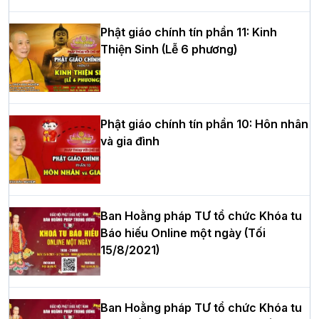
hè tại chùa Bằng
Phật giáo chính tín phần 11: Kinh
Thiện Sinh (Lễ 6 phương)
HT.Thích Thọ Lạc được suy cử làm tân
Trưởng BTS GHPGVN tỉnh Nghệ An
nhiệm kỳ 2026 – 2031
Phật giáo chính tín phần 10: Hôn nhân
và gia đình
Hòa thượng Thích Quảng Tùng tái đắc
cử Trưởng BTS GHPGVN thành phố Hải
Phòng nhiệm kỳ 2026 – 2031
Ban Hoằng pháp TƯ tổ chức Khóa tu
Báo hiếu Online một ngày (Tối
15/8/2021)
Thượng tọa Thích Tâm Chính được suy
cử tân Trưởng ban Trị sự GHPGVN tỉnh
Thanh Hóa nhiệm kỳ 2026 - 2031
Ban Hoằng pháp TƯ tổ chức Khóa tu