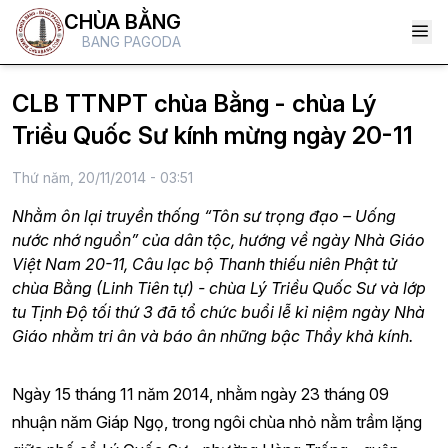
CHÙA BẰNG
BANG PAGODA
CLB TTNPT chùa Bằng - chùa Lý
Triều Quốc Sư kính mừng ngày 20-11
Thứ năm, 20/11/2014 - 03:51
Nhằm ôn lại truyền thống “Tôn sư trọng đạo – Uống
nước nhớ nguồn” của dân tộc, hướng về ngày Nhà Giáo
Việt Nam 20-11, Câu lạc bộ Thanh thiếu niên Phật tử
chùa Bằng (Linh Tiên tự) - chùa Lý Triều Quốc Sư và lớp
tu Tịnh Độ tối thứ 3 đã tổ chức buổi lễ kỉ niệm ngày Nhà
Giáo nhằm tri ân và báo ân những bậc Thầy khả kính.
Ngày 15 tháng 11 năm 2014, nhằm ngày 23 tháng 09
nhuận năm Giáp Ngọ, trong ngôi chùa nhỏ nằm trầm lặng