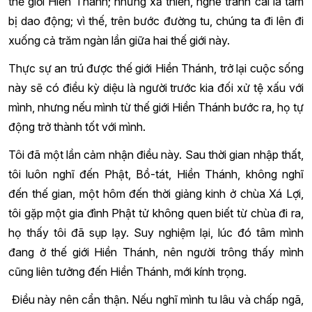
thế giới Hiền Thánh; nhưng xả thiền, nghe tranh cãi là tâm
bị dao động; vì thế, trên bước đường tu, chúng ta đi lên đi
xuống cả trăm ngàn lần giữa hai thế giới này.
Thực sự an trú được thế giới Hiền Thánh, trở lại cuộc sống
này sẽ có điều kỳ diệu là người trước kia đối xử tệ xấu với
mình, nhưng nếu mình từ thế giới Hiền Thánh bước ra, họ tự
động trở thành tốt với mình.
Tôi đã một lần cảm nhận điều này. Sau thời gian nhập thất,
tôi luôn nghĩ đến Phật, Bồ-tát, Hiền Thánh, không nghĩ
đến thế gian, một hôm đến thời giảng kinh ở chùa Xá Lợi,
tôi gặp một gia đình Phật tử không quen biết từ chùa đi ra,
họ thấy tôi đã sụp lạy. Suy nghiệm lại, lúc đó tâm mình
đang ở thế giới Hiền Thánh, nên người trông thấy mình
cũng liên tưởng đến Hiền Thánh, mới kính trọng.
Điều này nên cẩn thận. Nếu nghĩ mình tu lâu và chấp ngã,