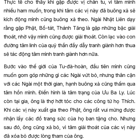
Thực tế cho thấy khi gặp được vị chân tu, vì tâm mình
nhiều ham muốn, trong khi tâm các vị này đã buông xả sẽ
kích động mình cũng buông xả theo. Ngài Nhật Liên dạy
rằng gặp Phật, Bồ-tát, Thánh Tăng là gặp những bậc giải
thoát, nhờ vậy mình cũng được giải thoát. Còn lạc vào con
đường tâm linh của quỷ thần đầy dẫy tranh giành hơn thua
sẽ tác động tâm mình tranh giành hơn nữa.
Bước vào thế giới của Tu-đà-hoàn, đầu tiên mình cũng
muốn gom góp những gì các Ngài vứt bỏ, nhưng thân cận
với các Ngài một thời gian, hạnh buông xả cũng thấm qua
tâm hồn mình. Điển hình là tâm trạng của Ưu Ba Ly. Lúc
còn tại gia, ông là thợ hớt tóc cho các công tử họ Thích.
Khi các vị này xuất gia theo Phật, ông rất vui mừng được
nhận lấy các đồ trang sức của họ ban tặng cho. Nhưng
sau đó, ông cũng xả bỏ, vì tâm giải thoát của các vị này
đã xóa bỏ được lòng tham của ông.