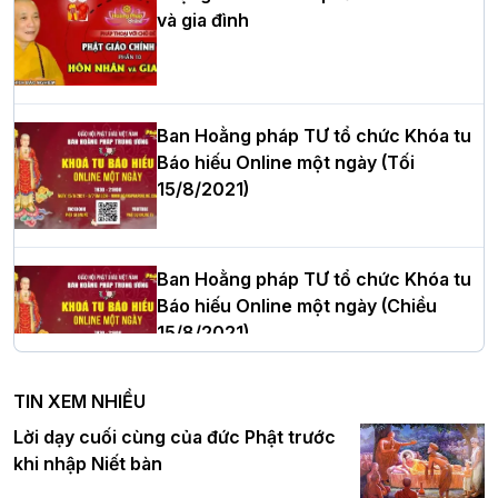
và gia đình
Hòa thượng Thích Quảng Tùng tái đắc
cử Trưởng BTS GHPGVN thành phố Hải
Phòng nhiệm kỳ 2026 – 2031
Ban Hoằng pháp TƯ tổ chức Khóa tu
Báo hiếu Online một ngày (Tối
15/8/2021)
Thượng tọa Thích Tâm Chính được suy
cử tân Trưởng ban Trị sự GHPGVN tỉnh
Thanh Hóa nhiệm kỳ 2026 - 2031
Ban Hoằng pháp TƯ tổ chức Khóa tu
Báo hiếu Online một ngày (Chiều
15/8/2021)
Hà Nội: Tăng Ni Trường hạ Bồ Đề trang
nghiêm tác pháp Tiền an cư PL.2570 –
TIN XEM NHIỀU
DL.2026
Ban Hoằng pháp TƯ tổ chức Khóa tu
Lời dạy cuối cùng của đức Phật trước
Báo hiếu Online một ngày (Sáng
khi nhập Niết bàn
15/8/2021)