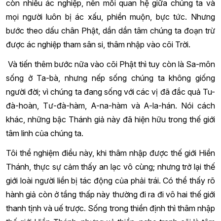
còn nhiều ác nghiệp, nên mối quan hệ giữa chúng ta và
mọi người luôn bị ác xấu, phiền muộn, bực tức. Nhưng
bước theo dấu chân Phật, dần dần tâm chúng ta đoạn trừ
được ác nghiệp tham sân si, thâm nhập vào cõi Trời.
Và tiến thêm bước nữa vào cõi Phật thì tuy còn là Sa-môn
sống ở Ta-bà, nhưng nếp sống chúng ta không giống
người đời; vì chúng ta đang sống với các vị đã đắc quả Tu-
đà-hoàn, Tư-đà-hàm, A-na-hàm và A-la-hán. Nói cách
khác, những bậc Thánh giả này đã hiện hữu trong thế giới
tâm linh của chúng ta.
Tôi thể nghiệm điều này, khi thâm nhập được thế giới Hiền
Thánh, thực sự cảm thấy an lạc vô cùng; nhưng trở lại thế
giới loài người liền bị tác động của phải trái. Có thể thấy rõ
hành giả còn ở tầng thấp này thường đi ra đi vô hai thế giới
thanh tịnh và uế trược. Sống trong thiền định thì thâm nhập