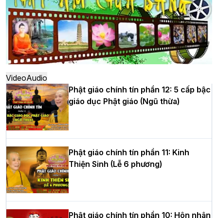
Hà Nội: Ngày tu học cuối cùng khép lại
khóa sinh hoạt Phật pháp mùa hè lần
thứ XIV tại chùa Bằng
Video
Audio
Phật giáo chính tín phần 12: 5 cấp bậc
giáo dục Phật giáo (Ngũ thừa)
Học yêu thương trong ngày tu tập thứ
tư của Khóa sinh hoạt Phật pháp mùa
hè tại chùa Bằng
Phật giáo chính tín phần 11: Kinh
Thiện Sinh (Lễ 6 phương)
HT.Thích Thọ Lạc được suy cử làm tân
Trưởng BTS GHPGVN tỉnh Nghệ An
nhiệm kỳ 2026 – 2031
Phật giáo chính tín phần 10: Hôn nhân