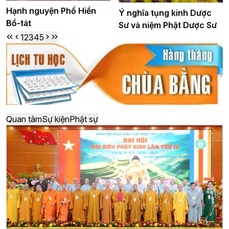
Hạnh nguyện Phổ Hiền
Ý nghĩa tụng kinh Dược
Bồ-tát
Sư và niệm Phật Dược Sư
1
2
3
4
5
Quan tâm
Sự kiện
Phật sự