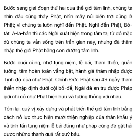
Bước sang giai đoạn thứ hai của thế giới tâm linh, chúng ta
nhìn đâu cũng thấy Phật, nhìn mây núi biển trời cũng là
Phật; vì chúng ta luôn nghĩ đến Phật. Nghĩ đến Phật, Bồ-
tát, A-la-hán thì các Ngài xuất hiện trong tâm ta; từ đó mặc
dù chúng ta vẫn sống trên trần gian này, nhưng đã thâm
nhập thế giới Phật bằng con đường tâm linh.
Bước cuối cùng, nhờ tụng niệm, lễ bái, tham thiền, quán
tưởng, tâm hoàn toàn vắng bặt, hành giả thâm nhập được
Tịnh độ của chư Phật. Chính Đức Phật sau 49 ngày tham
thiền nhập định dưới cội bồ-đề, Ngài đã an trụ được Pháp
giới chỉ có chư Phật hiện hữu và tương thông với nhau.
Tóm lại, quý vị xây dựng và phát triển thế giới tâm linh bằng
cách nỗ lực thực hiện mười thiện nghiệp của thân khẩu ý
và tinh tấn tụng niệm lễ bái đúng như pháp cũng đã gặt hái
được những thành quả rất quý báu.