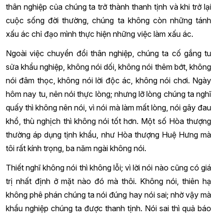
thân nghiệp của chúng ta trở thành thanh tịnh và khi trở lại
cuộc sống đời thường, chúng ta không còn những tánh
xấu ác chỉ đạo mình thực hiện những việc làm xấu ác.
Ngoài việc chuyển đổi thân nghiệp, chúng ta cố gắng tu
sửa khẩu nghiệp, không nói dối, không nói thêm bớt, không
nói đâm thọc, không nói lời độc ác, không nói chơi. Ngày
hôm nay tu, nên nói thực lòng; nhưng lỡ lòng chúng ta nghĩ
quấy thì không nên nói, vì nói mà làm mất lòng, nói gây đau
khổ, thù nghịch thì không nói tốt hơn. Một số Hòa thượng
thường áp dụng tịnh khẩu, như Hòa thượng Huệ Hưng mà
tôi rất kính trọng, ba năm ngài không nói.
Thiết nghĩ không nói thì không lỗi; vì lời nói nào cũng có giá
trị nhất định ở mặt nào đó mà thôi. Không nói, thiên hạ
không phê phán chúng ta nói đúng hay nói sai; nhờ vậy mà
khẩu nghiệp chúng ta được thanh tịnh. Nói sai thì quả báo