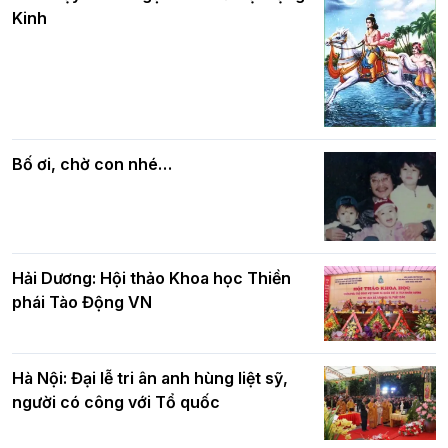
Kinh
DL.2026
Các cơ quan, ban, ngành Thành phố
Phật giáo chính tín Phần 7: Luật nhân
chúc mừng BTS GHPGVN TP. Hà Nội
quả
nhân mùa Phật đản PL.2570
Bố ơi, chờ con nhé…
Hải Dương: Hội thảo Khoa học Thiền
phái Tào Động VN
Hà Nội: Đại lễ tri ân anh hùng liệt sỹ,
người có công với Tổ quốc