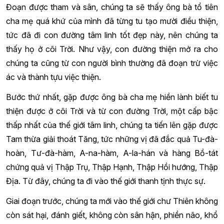
Đoạn được tham và sân, chúng ta sẽ thấy ông bà tổ tiên
cha mẹ quá khứ của mình đã từng tu tạo mười điều thiện,
tức đã đi con đường tâm linh tốt đẹp này, nên chúng ta
thấy họ ở cõi Trời. Như vậy, con đường thiện mở ra cho
chúng ta cũng từ con người bình thường đã đoạn trừ việc
ác và thành tựu việc thiện.
Bước thứ nhất, gặp được ông bà cha mẹ hiền lành biết tu
thiện được ở cõi Trời và từ con đường Trời, một cấp bậc
thấp nhất của thế giới tâm linh, chúng ta tiến lên gặp được
Tam thừa giải thoát Tăng, tức những vị đã đắc quả Tu-đà-
hoàn, Tư-đà-hàm, A-na-hàm, A-la-hán và hàng Bồ-tát
chứng quả vị Thập Trụ, Thập Hạnh, Thập Hồi hướng, Thập
Địa. Từ đây, chúng ta đi vào thế giới thanh tịnh thực sự.
Giai đoạn trước, chúng ta mới vào thế giới chư Thiên không
còn sát hại, đánh giết, không còn sân hận, phiền não, khổ