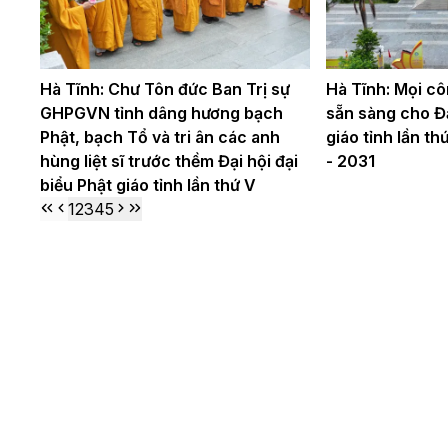
Hà Tĩnh: Chư Tôn đức Ban Trị sự
Hà Tĩnh: Mọi cô
GHPGVN tỉnh dâng hương bạch
sẵn sàng cho Đạ
Phật, bạch Tổ và tri ân các anh
giáo tỉnh lần t
hùng liệt sĩ trước thềm Đại hội đại
- 2031
biểu Phật giáo tỉnh lần thứ V
1
2
3
4
5