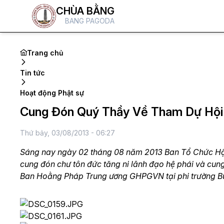
CHÙA BẰNG
BANG PAGODA
Trang chủ
Tin tức
Hoạt động Phật sự
Cung Đón Quý Thầy Về Tham Dự Hội T
Thứ bảy, 03/08/2013 - 06:27
Sáng nay ngày 02 tháng 08 năm 2013 Ban Tổ Chức Hội
cung đón chư tôn đức tăng ni lãnh đạo hệ phái và cu
Ban Hoằng Pháp Trung ương GHPGVN tại phi trường Bu