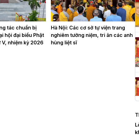
H
c
ng tác chuẩn bị
Hà Nội: Các cơ sở tự viện trang
P
i hội đại biểu Phật
nghiêm tưởng niệm, tri ân các anh
hứ V, nhiệm kỳ 2026
hùng liệt sĩ
T
c
T
H
n
T
D
L
k