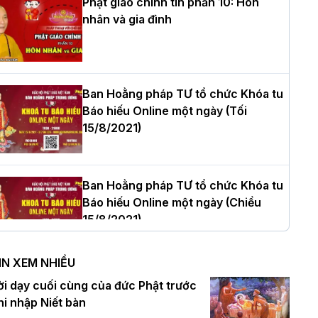
Phật giáo chính tín phần 10: Hôn
nhân và gia đình
òa thượng Thích Quảng Tùng tái đắc
ử Trưởng BTS GHPGVN thành phố Hải
hòng nhiệm kỳ 2026 – 2031
Ban Hoằng pháp TƯ tổ chức Khóa tu
Báo hiếu Online một ngày (Tối
15/8/2021)
hượng tọa Thích Tâm Chính được suy
ử tân Trưởng ban Trị sự GHPGVN tỉnh
hanh Hóa nhiệm kỳ 2026 - 2031
Ban Hoằng pháp TƯ tổ chức Khóa tu
Báo hiếu Online một ngày (Chiều
15/8/2021)
à Nội: Tăng Ni Trường hạ Bồ Đề trang
ghiêm tác pháp Tiền an cư PL.2570 –
IN XEM NHIỀU
L.2026
Ban Hoằng pháp TƯ tổ chức Khóa tu
ời dạy cuối cùng của đức Phật trước
Báo hiếu Online một ngày (Sáng
hi nhập Niết bàn
15/8/2021)