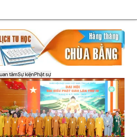
uan tâm
Sự kiện
Phật sự