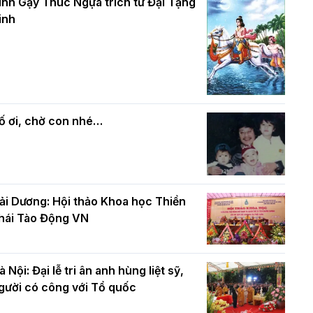
và bình đẳng trong Phật giáo
inh Gậy Thúc Ngựa trích từ Đại Tạng
ính mừng Đại lễ Phật đản PL.2570 –
inh
L.2026
ác cơ quan, ban, ngành Thành phố
Phật giáo chính tín Phần 7: Luật nhân
húc mừng BTS GHPGVN TP. Hà Nội
quả
hân mùa Phật đản PL.2570
ố ơi, chờ con nhé…
ải Dương: Hội thảo Khoa học Thiền
hái Tào Động VN
à Nội: Đại lễ tri ân anh hùng liệt sỹ,
gười có công với Tổ quốc