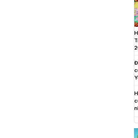
H
T
2
Đ
c
Y
H
c
n
H
d