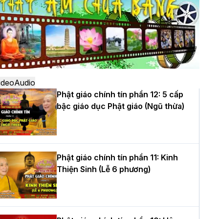
ô
à Nội: Ngày tu học cuối cùng khép lại
hóa sinh hoạt Phật pháp mùa hè lần
hứ XIV tại chùa Bằng
ideo
Audio
Phật giáo chính tín phần 12: 5 cấp
bậc giáo dục Phật giáo (Ngũ thừa)
ọc yêu thương trong ngày tu tập thứ
ư của Khóa sinh hoạt Phật pháp mùa
è tại chùa Bằng
Phật giáo chính tín phần 11: Kinh
Thiện Sinh (Lễ 6 phương)
T.Thích Thọ Lạc được suy cử làm tân
rưởng BTS GHPGVN tỉnh Nghệ An
hiệm kỳ 2026 – 2031