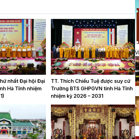
đ
H
k
t
V
H
t
ứ nhất Đại hội Đại
TT. Thích Chiếu Tuệ được suy cử
h
nh Hà Tĩnh nhiệm
Trưởng BTS GHPGVN tỉnh Hà Tĩnh
1)
nhiệm kỳ 2026 – 2031
H
T
n