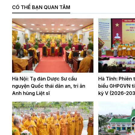
CÓ THỂ BẠN QUAN TÂM
Hà Nội: Tạ đàn Dược Sư cầu
Hà Tĩnh: Phiên th
nguyện Quốc thái dân an, tri ân
biểu GHPGVN tỉ
Anh hùng Liệt sĩ
kỳ V (2026-203