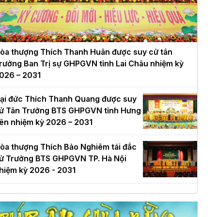
òa thượng Thích Thanh Huân được suy cử tân
rưởng Ban Trị sự GHPGVN tỉnh Lai Châu nhiệm kỳ
026 – 2031
ại đức Thích Thanh Quang được suy
ử Tân Trưởng BTS GHPGVN tỉnh Hưng
ên nhiệm kỳ 2026 – 2031
òa thượng Thích Bảo Nghiêm tái đắc
ử Trưởng BTS GHPGVN TP. Hà Nội
hiệm kỳ 2026 - 2031
à Nội: Long trọng lễ khởi công xây
ựng Trung tâm văn hóa Phật giáo Thủ