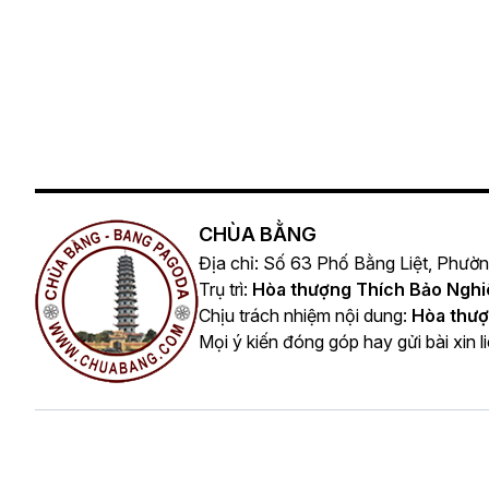
CHÙA BẰNG
Địa chỉ: Số 63 Phố Bằng Liệt, Phườ
Trụ trì:
Hòa thượng Thích Bảo Ngh
Chịu trách nhiệm nội dung:
Hòa thượ
Mọi ý kiến đóng góp hay gửi bài xin l