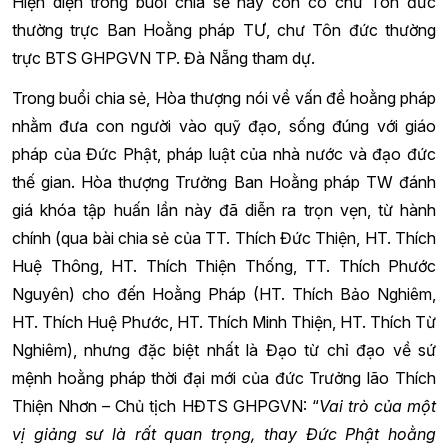
Hiện diện trong buổi chia sẻ này còn có chư Tôn đức
thường trực Ban Hoằng pháp TƯ, chư Tôn đức thường
trực BTS GHPGVN TP. Đà Nẵng tham dự.
Trong buổi chia sẻ, Hòa thượng nói về vấn đề hoằng pháp
nhằm đưa con người vào quỹ đạo, sống đúng với giáo
pháp của Đức Phật, pháp luật của nhà nước và đạo đức
thế gian. Hòa thượng Trưởng Ban Hoằng pháp TW đánh
giá khóa tập huấn lần này đã diễn ra trọn vẹn, từ hành
chính (qua bài chia sẻ của TT. Thích Đức Thiện, HT. Thích
Huệ Thông, HT. Thích Thiện Thống, TT. Thích Phước
Nguyên) cho đến Hoằng Pháp (HT. Thích Bảo Nghiêm,
HT. Thích Huệ Phước, HT. Thích Minh Thiện, HT. Thích Từ
Nghiêm), nhưng đặc biệt nhất là Đạo từ chỉ đạo về sứ
mệnh hoằng pháp thời đại mới của đức Trưởng lão Thích
Thiện Nhơn – Chủ tịch HĐTS GHPGVN: “
Vai trò của một
vị giảng sư là rất quan trọng, thay Đức Phật hoằng