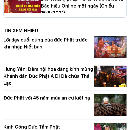
Báo hiếu Online một ngày (Chiều
15/8/2021)
Hà Nội: Tăng Ni Trường hạ Bồ Đề trang
nghiêm tác pháp Tiền an cư PL.2570 –
TIN XEM NHIỀU
DL.2026
Ban Hoằng pháp TƯ tổ chức Khóa tu
Lời dạy cuối cùng của đức Phật trước
Báo hiếu Online một ngày (Sáng
khi nhập Niết bàn
15/8/2021)
Thứ trưởng Bộ Dân tộc và Tôn giáo
chúc mừng Phật đản BTS GHPGVN TP.
Hưng Yên: Đêm hội hoa đăng kính mừng
Hà Nội
Khánh đản Đức Phật A Di Đà chùa Thái
Lạc
Tinh thần yêu nước của Phật giáo
Đức Phật với 45 năm mùa an cư kiết hạ
Hơn 5.000 người tham dự diễu hành,
cung rước Xá lợi Đức Phật kính mừng
ngày Đức Phật đản sinh
Kinh Công Đức Tắm Phật
Phật giáo chính tín Phần 9: Giải thích