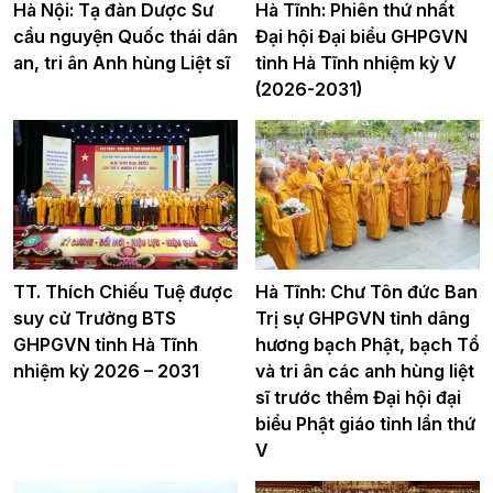
Hà Nội: Tạ đàn Dược Sư
Hà Tĩnh: Phiên thứ nhất
cầu nguyện Quốc thái dân
Đại hội Đại biểu GHPGVN
an, tri ân Anh hùng Liệt sĩ
tỉnh Hà Tĩnh nhiệm kỳ V
(2026-2031)
TT. Thích Chiếu Tuệ được
Hà Tĩnh: Chư Tôn đức Ban
suy cử Trưởng BTS
Trị sự GHPGVN tỉnh dâng
GHPGVN tỉnh Hà Tĩnh
hương bạch Phật, bạch Tổ
nhiệm kỳ 2026 – 2031
và tri ân các anh hùng liệt
sĩ trước thềm Đại hội đại
biểu Phật giáo tỉnh lần thứ
V