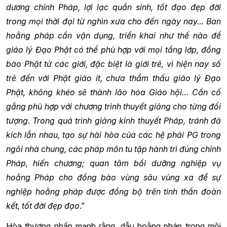
dương chính Pháp, lợi lạc quần sinh, tốt đạo đẹp đời
trong mọi thời đại từ nghìn xưa cho đến ngày nay… Ban
hoằng pháp cần vận dụng, triển khai như thế nào để
giáo lý Đạo Phật có thể phù hợp với mọi tầng lớp, đồng
bào Phật tử các giới, đặc biệt là giới trẻ, vì hiện nay số
trẻ đến với Phật giáo ít, chưa thẩm thấu giáo lý Đạo
Phật, không khéo sẽ thành lão hóa Giáo hội… Cần cố
gắng phù hợp với chương trình thuyết giảng cho từng đối
tượng. Trong quá trình giảng kinh thuyết Pháp, tránh đả
kích lẫn nhau, tạo sự hài hòa của các hệ phái PG trong
ngôi nhà chung, các pháp môn tu tập hành trì đúng chính
Pháp, hiến chương; quan tâm bồi dưỡng nghiệp vụ
hoằng Pháp cho đồng bào vùng sâu vùng xa để sự
nghiệp hoằng pháp được đồng bộ trên tinh thần đoàn
kết, tốt đời đẹp đạo
.”
Hòa thượng nhấn mạnh rằng, dẫu hoằng pháp trong môi