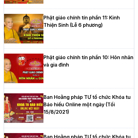
hè tại chùa Bằng
Phật giáo chính tín phần 11: Kinh
Thiện Sinh (Lễ 6 phương)
HT.Thích Thọ Lạc được suy cử làm tân
Trưởng BTS GHPGVN tỉnh Nghệ An
nhiệm kỳ 2026 – 2031
Phật giáo chính tín phần 10: Hôn nhân
và gia đình
Hòa thượng Thích Quảng Tùng tái đắc
cử Trưởng BTS GHPGVN thành phố Hải
Phòng nhiệm kỳ 2026 – 2031
Ban Hoằng pháp TƯ tổ chức Khóa tu
Báo hiếu Online một ngày (Tối
15/8/2021)
Thượng tọa Thích Tâm Chính được suy
cử tân Trưởng ban Trị sự GHPGVN tỉnh
Thanh Hóa nhiệm kỳ 2026 - 2031
Ban Hoằng pháp TƯ tổ chức Khóa tu