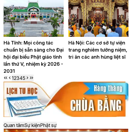
Hà Tĩnh: Mọi công tác
Hà Nội: Các cơ sở tự viện
chuẩn bị sẵn sàng cho Đại
trang nghiêm tưởng niệm,
hội đại biểu Phật giáo tỉnh
tri ân các anh hùng liệt sĩ
lần thứ V, nhiệm kỳ 2026 -
2031
1
2
3
4
5
Quan tâm
Sự kiện
Phật sự