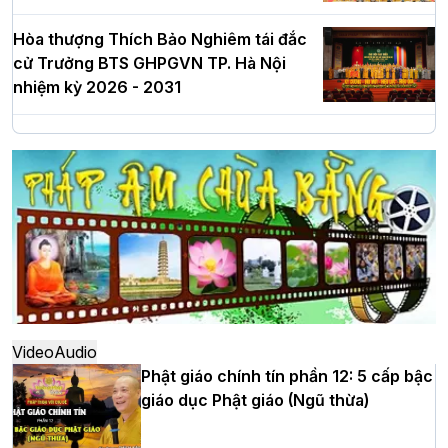
Hòa thượng Thích Bảo Nghiêm tái đắc
cử Trưởng BTS GHPGVN TP. Hà Nội
nhiệm kỳ 2026 - 2031
Hà Nội: Long trọng lễ khởi công xây
dựng Trung tâm văn hóa Phật giáo Thủ
đô
Hà Nội: Ngày tu học cuối cùng khép lại
khóa sinh hoạt Phật pháp mùa hè lần
thứ XIV tại chùa Bằng
Video
Audio
Phật giáo chính tín phần 12: 5 cấp bậc
giáo dục Phật giáo (Ngũ thừa)
Học yêu thương trong ngày tu tập thứ
tư của Khóa sinh hoạt Phật pháp mùa