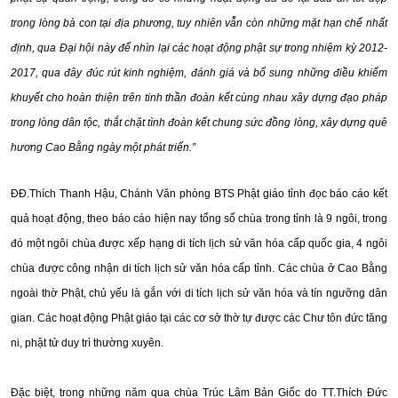
trong lòng bà con tại địa phương, tuy nhiên vẫn còn những mặt hạn chế nhất
định, qua Đại hội này để nhìn lại các hoạt động phật sự trong nhiệm kỳ 2012-
2017, qua đây đúc rút kinh nghiệm, đánh giá và bổ sung những điều khiếm
khuyết cho hoàn thiện trên tinh thần đoàn kết cùng nhau xây dựng đạo pháp
trong lòng dân tộc, thắt chặt tình đoàn kết chung sức đồng lòng, xây dựng quê
hương Cao Bằng ngày một phát triển.”
ĐĐ.Thích Thanh Hậu, Chánh Văn phòng BTS Phật giáo tỉnh đọc báo cáo kết
quả hoạt động, theo báo cáo hiện nay tổng số chùa trong tỉnh là 9 ngôi, trong
đó một ngôi chùa được xếp hạng di tích lịch sử văn hóa cấp quốc gia, 4 ngôi
chùa được công nhận di tích lịch sử văn hóa cấp tỉnh. Các chùa ở Cao Bằng
ngoài thờ Phật, chủ yếu là gắn với di tích lịch sử văn hóa và tín ngưỡng dân
gian. Các hoạt động Phật giáo tại các cơ sở thờ tự được các Chư tôn đức tăng
ni, phật tử duy trì thường xuyên.
Đặc biệt, trong những năm qua chùa Trúc Lâm Bản Giốc do TT.Thích Đức