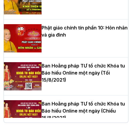
HT.Thích Thọ Lạc được suy cử làm tân
Trưởng BTS GHPGVN tỉnh Nghệ An
nhiệm kỳ 2026 – 2031
Phật giáo chính tín phần 10: Hôn nhân
và gia đình
Hòa thượng Thích Quảng Tùng tái đắc
cử Trưởng BTS GHPGVN thành phố Hải
Phòng nhiệm kỳ 2026 – 2031
Ban Hoằng pháp TƯ tổ chức Khóa tu
Báo hiếu Online một ngày (Tối
15/8/2021)
Thượng tọa Thích Tâm Chính được suy
cử tân Trưởng ban Trị sự GHPGVN tỉnh
Thanh Hóa nhiệm kỳ 2026 - 2031
Ban Hoằng pháp TƯ tổ chức Khóa tu
Báo hiếu Online một ngày (Chiều
15/8/2021)
Hà Nội: Tăng Ni Trường hạ Bồ Đề trang
nghiêm tác pháp Tiền an cư PL.2570 –