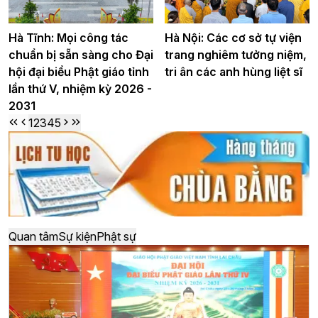
Hà Tĩnh: Mọi công tác
Hà Nội: Các cơ sở tự viện
chuẩn bị sẵn sàng cho Đại
trang nghiêm tưởng niệm,
hội đại biểu Phật giáo tỉnh
tri ân các anh hùng liệt sĩ
lần thứ V, nhiệm kỳ 2026 -
2031
1
2
3
4
5
Quan tâm
Sự kiện
Phật sự