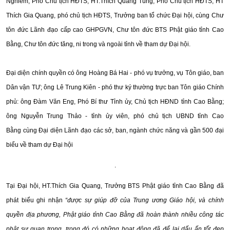
Nghiêm, Phó Chủ tịch HĐTS; HT.Thích Quảng Tùng, Phó Chủ tịch HĐTS; HT
Thích Gia Quang, phó chủ tịch HĐTS, Trưởng ban tổ chức Đại hội, cùng Chư
tôn đức Lãnh đạo cấp cao GHPGVN, Chư tôn đức BTS Phật giáo tỉnh Cao
Bằng, Chư tôn đức tăng, ni trong và ngoài tỉnh về tham dự Đại hội.
Đại diện chính quyền có ông Hoàng Bá Hai - phó vụ trưởng, vụ Tôn giáo, ban
Dân vận TƯ; ông Lê Trung Kiên - phó thư ký thường trực ban Tôn giáo Chính
phủ:
ông Đàm Văn Eng, Phó Bí thư Tỉnh ủy, Chủ tịch HĐND tỉnh Cao Bằng;
ông Nguyễn Trung Thảo - tỉnh ủy viên, phó chủ tịch UBND tỉnh Cao
Bằng
cùng Đại diện Lãnh đạo các sở, ban, ngành chức năng và gần 500 đại
biểu về tham dự Đại hội
.
Tại Đại hội, HT.Thích Gia Quang, Trưởng BTS Phật giáo tỉnh Cao Bằng đã
phát biểu ghi nhận
“được sự giúp đỡ của Trung ương Giáo hội, và chính
quyền địa phương, Phật giáo tỉnh Cao Bằng đã hoàn thành nhiều công tác
phật sự quan trọng, trong đó có những hoạt động đã để lại dấu ấn tốt đẹp