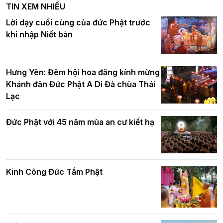
TIN XEM NHIỀU
DL.2026
Ban Hoằng pháp TƯ tổ chức Khóa tu
Lời dạy cuối cùng của đức Phật trước
Báo hiếu Online một ngày (Sáng
khi nhập Niết bàn
15/8/2021)
Thứ trưởng Bộ Dân tộc và Tôn giáo
chúc mừng Phật đản BTS GHPGVN TP.
Hưng Yên: Đêm hội hoa đăng kính mừng
Hà Nội
Khánh đản Đức Phật A Di Đà chùa Thái
Lạc
Tinh thần yêu nước của Phật giáo
Đức Phật với 45 năm mùa an cư kiết hạ
Hơn 5.000 người tham dự diễu hành,
cung rước Xá lợi Đức Phật kính mừng
ngày Đức Phật đản sinh
Kinh Công Đức Tắm Phật
Phật giáo chính tín Phần 9: Giải thích
về "Lục Tức Phật"
Đại lễ Phật đản PL.2570 tại Hà Nội: Lan
tỏa thông điệp từ bi, trí tuệ vì một Thủ
đô hòa bình và phát triển