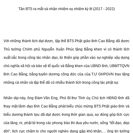
Tân BTS ra mắt và nhận nhiệm vụ nhiệm kỳ III (2017 - 2022)
Với những thành tích đạt được, tập thể BTS Phật giáo tỉnh Cao Bằng đã được
Thủ tướng Chính phủ Nguyễn Xuân Phúc tặng Bằng khen vì có thành tích
xuất sắc trong công tác nhân đạo, từ thiện góp phần vào sự nghiệp xây dựng
chủ nghĩa xã hội và bảo vệ tổ quốc và Bằng khen của UBND tỉnh, UBMTTQVN
tỉnh Cao Bằng; bằng tuyên dương công đức của của T.Ư GHPGVN trao tặng
những cá nhân và tập thể đã có nhiều thành tích trong công tác phật sự.
Nhân dịp này, ông Đàm Văn Eng, Phó Bí thư Tỉnh ủy, Chủ tịch HĐND tỉnh đã
thay mặt lãnh đạo tỉnh Cao Bằng phát biểu chúc mừng BTS Phật giáo tỉnh và
biểu dương thành tựu đã đạt được trong thời gian qua, sự đóng góp tích cực
của tăng, ni, phật tử trong các phong trào thi đua yêu nước, sống “tốt đạo, đẹp
đời", tích cực chăm lo cho người nghèo đang gặp khó khăn,… ông tin tưởng