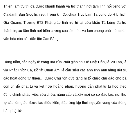
Thiện làm trụ trì, đã được khánh thành và trở thành nơi tâm linh nổi tiếng với
địa danh Bản Giốc lịch sử. Trong khi đó, chùa Trúc Lâm Tà Lùng do HT.Thích
Gia Quang, Trưởng BTS Phật giáo tỉnh trụ trì tại cửa khẩu Tà Lùng đã trở
thành trụ xứ tâm linh nơi biên cương của tổ quốc, và làm phong phú thêm nền
văn hóa của các dân tộc Cao Bằng.
Hàng năm, các ngày lễ trọng đại của Phật giáo như lễ Phật Đản, lễ Vu Lan, lễ
vía Phật Thích Ca, Bồ tát Quan Âm, lễ cầu siêu các anh linh anh hùng liệt sĩ,
các hoạt động từ thiện… được Chư tôn đức tăng ni tổ chức chu đáo cho bà
con tín đồ phật tử và kết hợp hoằng pháp, hướng dẫn phật tử tu học theo
đúng chính pháp; việc sửa chữa, nâng cấp và xây mới cơ sở đào tạo, nơi thờ
tự các tôn giáo được tạo điều kiện, đáp ứng kịp thời nguyện vọng của đồng
bào phật tử.