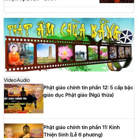
Hà Nội: Long trọng lễ khởi công xây
dựng Trung tâm văn hóa Phật giáo Thủ
đô
Hà Nội: Ngày tu học cuối cùng khép lại
khóa sinh hoạt Phật pháp mùa hè lần
thứ XIV tại chùa Bằng
Video
Audio
Phật giáo chính tín phần 12: 5 cấp bậc
giáo dục Phật giáo (Ngũ thừa)
Học yêu thương trong ngày tu tập thứ
tư của Khóa sinh hoạt Phật pháp mùa
hè tại chùa Bằng
Phật giáo chính tín phần 11: Kinh
Thiện Sinh (Lễ 6 phương)