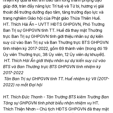
nhiệm kỳ qua là kết tinh bao tấm lòng thành phụng đạo
giúp đời, tràn đầy năng lực Trí tuệ và Từ bi, hương vị giải
thoát để trưởng dưỡng đạo tâm, tăng trưởng đạo lực và
trang nghiêm Giáo hội của Phật giáo Thừa Thiên Huế.
HT. Thích Hải Ấn – UVTT HĐTS GHPGVN, Phó Trưởng
Ban Trị sự GHPGVN tỉnh TT. Huế đã thay mặt Thường
trực Ban Trị sự GHPGVN tỉnh giới thiệu nhân sự dự kiến
suy cử vào Ban Trị sự và Ban Thường trực BTS GHPGVN
tỉnh nhiệm kỳ 2017-2022, gồm 69 thành viên (trong đó 19
Ủy viên Thường trực, 38 Ủy viên, 12 Ủy viên dự khuyết).
HT. Thích Hải Ấn giới thiệu nhân sự dự kiến suy cử vào
BTS và Ban Thường trực BTS GHPGVN tỉnh nhiệm kỳ
2017-2022
Tân Ban Trị sự GHPGVN tỉnh TT. Huế nhiệm kỳ VII (2017-
2022) ra mắt Đại hội
HT. Thích Đức Thanh - Tân Trưởng BTS kiêm Trưởng Ban
Tăng sự GHPGVN tỉnh phát biểu nhận nhiệm vụ
HT.
Thích Thiện Nhơn – Chủ tịch HĐTS GHPGVN đã thay mặt