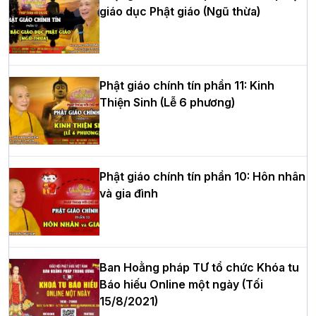
giáo dục Phật giáo (Ngũ thừa)
Học yêu thương trong ngày tu tập thứ
tư của Khóa sinh hoạt Phật pháp mùa
hè tại chùa Bằng
Phật giáo chính tín phần 11: Kinh
Thiện Sinh (Lễ 6 phương)
HT.Thích Thọ Lạc được suy cử làm tân
Trưởng BTS GHPGVN tỉnh Nghệ An
nhiệm kỳ 2026 – 2031
Phật giáo chính tín phần 10: Hôn nhân
và gia đình
Hòa thượng Thích Quảng Tùng tái đắc
cử Trưởng BTS GHPGVN thành phố Hải
Phòng nhiệm kỳ 2026 – 2031
Ban Hoằng pháp TƯ tổ chức Khóa tu
Báo hiếu Online một ngày (Tối
15/8/2021)
Thượng tọa Thích Tâm Chính được suy