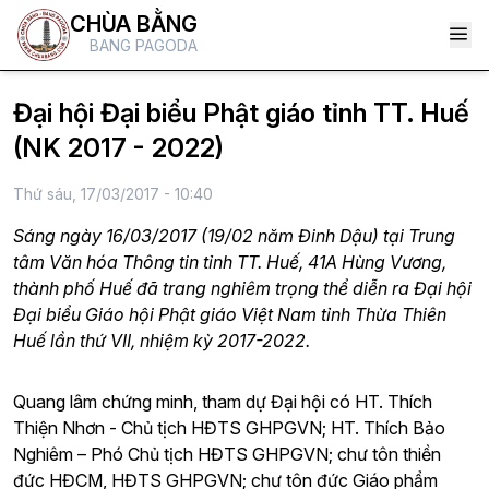
CHÙA BẰNG
BANG PAGODA
Đại hội Đại biểu Phật giáo tỉnh TT. Huế
(NK 2017 - 2022)
Thứ sáu, 17/03/2017 - 10:40
Sáng ngày 16/03/2017 (19/02 năm Đinh Dậu) tại Trung
tâm Văn hóa Thông tin tỉnh TT. Huế, 41A Hùng Vương,
thành phố Huế đã trang nghiêm trọng thể diễn ra Đại hội
Đại biểu Giáo hội Phật giáo Việt Nam tỉnh Thừa Thiên
Huế lần thứ VII, nhiệm kỳ 2017-2022.
Quang lâm chứng minh, tham dự Đại hội có HT. Thích
Thiện Nhơn - Chủ tịch HĐTS GHPGVN; HT. Thích Bảo
Nghiêm – Phó Chủ tịch HĐTS GHPGVN; chư tôn thiền
đức HĐCM, HĐTS GHPGVN; chư tôn đức Giáo phẩm