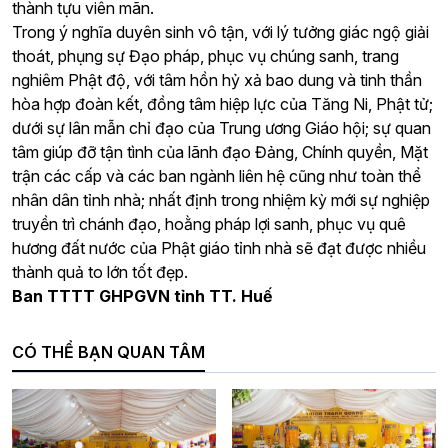
thành tựu viên mãn.
Trong ý nghĩa duyên sinh vô tận, với lý tưởng giác ngộ giải
thoát, phụng sự Đạo pháp, phục vụ chúng sanh, trang
nghiêm Phật độ, với tâm hồn hỷ xả bao dung và tinh thần
hòa hợp đoàn kết, đồng tâm hiệp lực của Tăng Ni, Phật tử;
dưới sự lân mẫn chỉ đạo của Trung ương Giáo hội; sự quan
tâm giúp đỡ tận tình của lãnh đạo Đảng, Chính quyền, Mặt
trận các cấp và các ban ngành liên hệ cũng như toàn thể
nhân dân tỉnh nhà; nhất định trong nhiệm kỳ mới sự nghiệp
truyền trì chánh đạo, hoằng pháp lợi sanh, phục vụ quê
hương đất nước của Phật giáo tỉnh nhà sẽ đạt được nhiều
thành quả to lớn tốt đẹp.
Ban TTTT GHPGVN tỉnh TT. Huế
CÓ THỂ BẠN QUAN TÂM