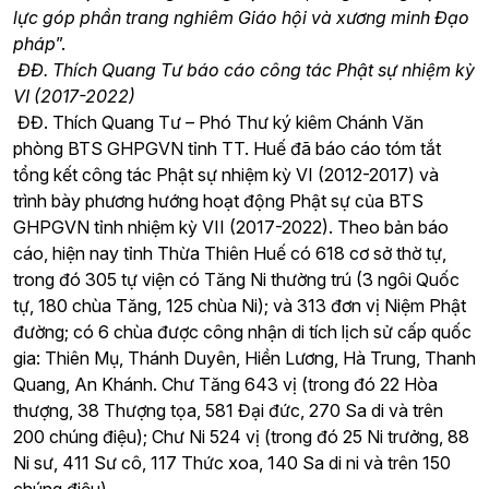
lực góp phần trang nghiêm Giáo hội và xương minh Đạo
pháp
”.
ĐĐ. Thích Quang Tư báo cáo công tác Phật sự nhiệm kỳ
VI (2017-2022)
ĐĐ. Thích Quang Tư – Phó Thư ký kiêm Chánh Văn
phòng BTS GHPGVN tỉnh TT. Huế đã báo cáo tóm tắt
tổng kết công tác Phật sự nhiệm kỳ VI (2012-2017) và
trình bày phương hướng hoạt động Phật sự của BTS
GHPGVN tỉnh nhiệm kỳ VII (2017-2022). Theo bản báo
cáo, hiện nay tỉnh Thừa Thiên Huế có 618 cơ sở thờ tự,
trong đó 305 tự viện có Tăng Ni thường trú (3 ngôi Quốc
tự, 180 chùa Tăng, 125 chùa Ni); và 313 đơn vị Niệm Phật
đường; có 6 chùa được công nhận di tích lịch sử cấp quốc
gia: Thiên Mụ, Thánh Duyên, Hiền Lương, Hà Trung, Thanh
Quang, An Khánh. Chư Tăng 643 vị (trong đó 22 Hòa
thượng, 38 Thượng tọa, 581 Đại đức, 270 Sa di và trên
200 chúng điệu); Chư Ni 524 vị (trong đó 25 Ni trưởng, 88
Ni sư, 411 Sư cô, 117 Thức xoa, 140 Sa di ni và trên 150