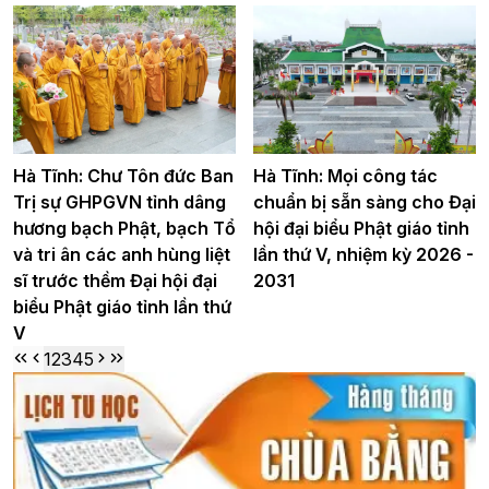
Hà Tĩnh: Chư Tôn đức Ban
Hà Tĩnh: Mọi công tác
Trị sự GHPGVN tỉnh dâng
chuẩn bị sẵn sàng cho Đại
hương bạch Phật, bạch Tổ
hội đại biểu Phật giáo tỉnh
và tri ân các anh hùng liệt
lần thứ V, nhiệm kỳ 2026 -
sĩ trước thềm Đại hội đại
2031
biểu Phật giáo tỉnh lần thứ
V
1
2
3
4
5