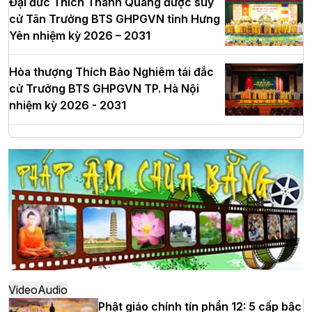
Đại đức Thích Thanh Quang được suy
cử Tân Trưởng BTS GHPGVN tỉnh Hưng
Yên nhiệm kỳ 2026 – 2031
Hòa thượng Thích Bảo Nghiêm tái đắc
cử Trưởng BTS GHPGVN TP. Hà Nội
nhiệm kỳ 2026 - 2031
Hà Nội: Long trọng lễ khởi công xây
dựng Trung tâm văn hóa Phật giáo Thủ
đô
Hà Nội: Ngày tu học cuối cùng khép lại
khóa sinh hoạt Phật pháp mùa hè lần
thứ XIV tại chùa Bằng
Video
Audio
Phật giáo chính tín phần 12: 5 cấp bậc