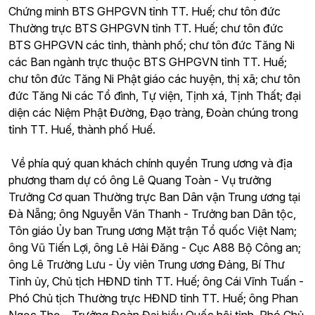
Chứng minh BTS GHPGVN tỉnh TT. Huế; chư tôn đức
Thường trực BTS GHPGVN tỉnh TT. Huế; chư tôn đức
BTS GHPGVN các tỉnh, thành phố; chư tôn đức Tăng Ni
các Ban ngành trực thuộc BTS GHPGVN tỉnh TT. Huế;
chư tôn đức Tăng Ni Phật giáo các huyện, thị xã; chư tôn
đức Tăng Ni các Tổ đình, Tự viện, Tịnh xá, Tịnh Thất; đại
diện các Niệm Phật Đường, Đạo tràng, Đoàn chúng trong
tỉnh TT. Huế, thành phố Huế.
Về phía quý quan khách chính quyền Trung ương và địa
phương tham dự có ông Lê Quang Toàn - Vụ trưởng
Trưởng Cơ quan Thường trực Ban Dân vận Trung ương tại
Đà Nẵng; ông Nguyễn Văn Thanh - Trưởng ban Dân tộc,
Tôn giáo Ủy ban Trung ương Mặt trận Tổ quốc Việt Nam;
ông Vũ Tiến Lợi, ông Lê Hải Đăng - Cục A88 Bộ Công an;
ông Lê Trường Lưu - Ủy viên Trung ương Đảng, Bí Thư
Tỉnh ủy, Chủ tịch HĐND tỉnh TT. Huế; ông Cái Vĩnh Tuấn -
Phó Chủ tịch Thường trực HĐND tỉnh TT. Huế; ông Phan