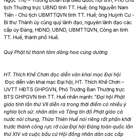
Ngọc Thọ – Trưởng Đoàn Đại biểu Quốc hội tỉnh, Phó Chủ
tịch Thường trực UBND tỉnh TT. Huế; ông Nguyễn Nam
Tiến - Chủ tịch UBMTTQVN tỉnh TT. Huế; ông Huỳnh Cư -
Bí thư Thành ủy cùng quý lãnh đạo, nguyên lãnh đạo các
cấp ủy Đảng, HĐND, UBND, UBMTTQVN, Công an tỉnh
TT. Huế, thành phố Huế.
Quý Phật tử thành tâm dâng hoa cúng dường
HT. Thích Khế Chơn đọc diễn văn khai mạc Đại hội
Đọc diễn văn khai mạc Đại hội, HT. Thích Khế Chơn –
UVTT HĐTS GHPGVN, Phó Trưởng Ban Thường trực
BTS GHPGVN tỉnh TT. Huế nhấn mạnh: “
Đại hội Phật
giáo tỉnh lần thứ VII diễn ra trong thời điểm có nhiều ý
nghĩa lịch sử: nhân dân và Tăng tín đồ Phật giáo cả
nước nói chung, Thừa Thiên Huế nói riêng rất phấn khởi
trước thành công rực rỡ của Đại hội Đảng toàn quốc lần
thứ XIV và cuộc bầu cử Hội đồng nhân dân các cấp