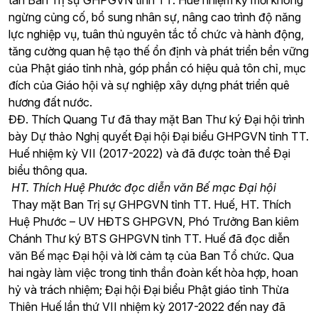
tân Ban Trị sự GHPGVN tỉnh TT. Huế nhiệm kỳ mới không
ngừng củng cố, bổ sung nhân sự, nâng cao trình độ năng
lực nghiệp vụ, tuân thủ nguyên tắc tổ chức và hành động,
tăng cường quan hệ tạo thế ổn định và phát triển bền vững
của Phật giáo tỉnh nhà, góp phần có hiệu quả tôn chỉ, mục
đích của Giáo hội và sự nghiệp xây dựng phát triển quê
hương đất nước.
ĐĐ. Thích Quang Tư đã thay mặt Ban Thư ký Đại hội trình
bày Dự thảo Nghị quyết Đại hội Đại biểu GHPGVN tỉnh TT.
Huế nhiệm kỳ VII (2017-2022) và đã được toàn thể Đại
biểu thông qua.
HT. Thích Huệ Phước đọc diễn văn Bế mạc Đại hội
Thay mặt Ban Trị sự GHPGVN tỉnh TT. Huế, HT. Thích
Huệ Phước – UV HĐTS GHPGVN, Phó Trưởng Ban kiêm
Chánh Thư ký BTS GHPGVN tỉnh TT. Huế đã đọc diễn
văn Bế mạc Đại hội và lời cảm tạ của Ban Tổ chức. Qua
hai ngày làm việc trong tinh thần đoàn kết hòa hợp, hoan
hỷ và trách nhiệm; Đại hội Đại biểu Phật giáo tỉnh Thừa
Thiên Huế lần thứ VII nhiệm kỳ 2017-2022 đến nay đã