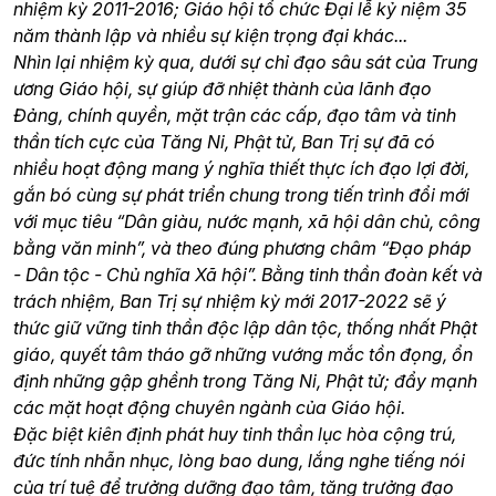
nhiệm kỳ 2011-2016; Giáo hội tổ chức Đại lễ kỷ niệm 35
năm thành lập và nhiều sự kiện trọng đại khác...
Nhìn lại nhiệm kỳ qua, dưới sự chỉ đạo sâu sát của Trung
ương Giáo hội, sự giúp đỡ nhiệt thành của lãnh đạo
Đảng, chính quyền, mặt trận các cấp, đạo tâm và tinh
thần tích cực của Tăng Ni, Phật tử, Ban Trị sự đã có
nhiều hoạt động mang ý nghĩa thiết thực ích đạo lợi đời,
gắn bó cùng sự phát triển chung trong tiến trình đổi mới
với mục tiêu “Dân giàu, nước mạnh, xã hội dân chủ, công
bằng văn minh”, và theo đúng phương châm “Đạo pháp
- Dân tộc - Chủ nghĩa Xã hội”. Bằng tinh thần đoàn kết và
trách nhiệm, Ban Trị sự nhiệm kỳ mới 2017-2022 sẽ ý
thức giữ vững tinh thần độc lập dân tộc, thống nhất Phật
giáo, quyết tâm tháo gỡ những vướng mắc tồn đọng, ổn
định những gập ghềnh trong Tăng Ni, Phật tử; đẩy mạnh
các mặt hoạt động chuyên ngành của Giáo hội.
Đặc biệt kiên định phát huy tinh thần lục hòa cộng trú,
đức tính nhẫn nhục, lòng bao dung, lắng nghe tiếng nói
của trí tuệ để trưởng dưỡng đạo tâm, tăng trưởng đạo