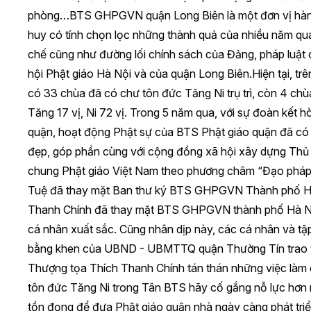
phòng…BTS GHPGVN quận Long Biên là một đơn vị hành c
huy có tính chọn lọc những thành quả của nhiều năm qu
chế cũng như đường lối chính sách của Đảng, pháp luật 
hội Phật giáo Hà Nội và của quận Long Biên.Hiện tại, tr
có 33 chùa đã có chư tôn đức Tăng Ni trụ trì, còn 4 chùa
Tăng 17 vị, Ni 72 vị. Trong 5 năm qua, với sự đoàn kết h
quận, hoạt động Phật sự của BTS Phật giáo quận đã có 
đẹp, góp phần cùng với cộng đồng xã hội xây dựng Thủ 
chung Phật giáo Việt Nam theo phương châm “Đạo pháp –
Tuệ đã thay mặt Ban thư ký BTS GHPGVN Thành phố Hà
Thanh Chính đã thay mặt BTS GHPGVN thành phố Hà Nội
cá nhân xuất sắc. Cũng nhân dịp này, các cá nhân và t
bằng khen của UBND - UBMTTQ quận Thường Tín trao tặn
Thượng tọa Thích Thanh Chính tán thán những việc làm 
tôn đức Tăng Ni trong Tân BTS hãy cố gắng nỗ lực hơn 
tồn đọng để đưa Phật giáo quận nhà ngày càng phát triển