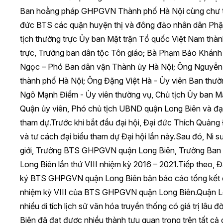
Ban hoằng pháp GHPGVN Thành phố Hà Nội cùng chư t
đức BTS các quận huyện thị và đông đảo nhân dân Phật
tịch thường trực Ủy ban Mặt trận Tổ quốc Việt Nam thà
trực, Trưởng ban dân tộc Tôn giáo; Bà Phạm Bảo Khánh 
Ngọc – Phó Ban dân vận Thành ủy Hà Nội; Ông Nguyễn 
thành phố Hà Nội; Ông Đặng Việt Hà - Ủy viên Ban thư
Ngô Mạnh Điềm - Ủy viên thường vụ, Chủ tịch Ủy ban M
Quận ủy viên, Phó chủ tịch UBND quận Long Biên và đại
tham dự.Trước khi bắt đầu đại hội, Đại đức Thích Quảng
và tư cách đại biểu tham dự Đại hội lần này.Sau đó, N
giới, Trưởng BTS GHPGVN quận Long Biên, Trưởng Ban t
Long Biên lần thứ VIII nhiệm kỳ 2016 – 2021.Tiếp theo,
ký BTS GHPGVN quận Long Biên bản báo cáo tổng kết c
nhiệm kỳ VIII của BTS GHPGVN quận Long Biên.Quận Lon
nhiều di tích lịch sử văn hóa truyền thống có giá trị lâ
Biên đã đạt được nhiều thành tựu quan trọng trên tất cả cá