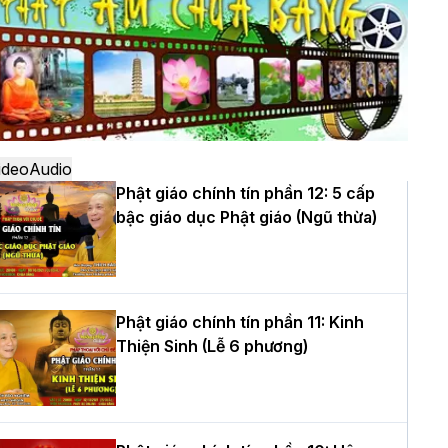
ô
à Nội: Ngày tu học cuối cùng khép lại
hóa sinh hoạt Phật pháp mùa hè lần
hứ XIV tại chùa Bằng
ideo
Audio
Phật giáo chính tín phần 12: 5 cấp
bậc giáo dục Phật giáo (Ngũ thừa)
ọc yêu thương trong ngày tu tập thứ
ư của Khóa sinh hoạt Phật pháp mùa
è tại chùa Bằng
Phật giáo chính tín phần 11: Kinh
Thiện Sinh (Lễ 6 phương)
T.Thích Thọ Lạc được suy cử làm tân
rưởng BTS GHPGVN tỉnh Nghệ An
hiệm kỳ 2026 – 2031