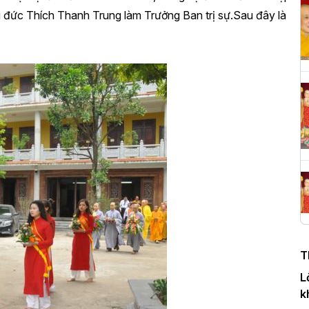
i đức Thích Thanh Trung làm Trưởng Ban trị sự.Sau đây là
H
c
P
T
c
T
H
n
T
D
L
k