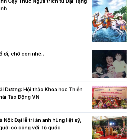
và bình đẳng trong Phật giáo
inh Gậy Thúc Ngựa trích từ Đại Tạng
ính mừng Đại lễ Phật đản PL.2570 –
inh
L.2026
ác cơ quan, ban, ngành Thành phố
Phật giáo chính tín Phần 7: Luật nhân
húc mừng BTS GHPGVN TP. Hà Nội
quả
hân mùa Phật đản PL.2570
ố ơi, chờ con nhé…
ải Dương: Hội thảo Khoa học Thiền
hái Tào Động VN
à Nội: Đại lễ tri ân anh hùng liệt sỹ,
gười có công với Tổ quốc