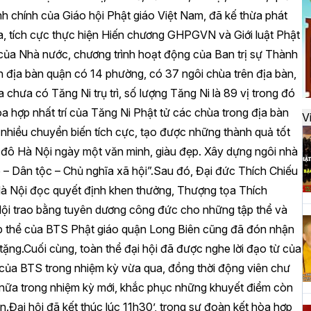
đ
hính của Giáo hội Phật giáo Việt Nam, đã kế thừa phát
a, tích cực thực hiện Hiến chương GHPGVN và Giới luật Phật
của Nhà nước, chương trình hoạt động của Ban trị sự Thành
H
ên địa bàn quận có 14 phường, có 37 ngôi chùa trên địa bàn,
k
 chưa có Tăng Ni trụ trì, số lượng Tăng Ni là 89 vị trong đó
t
òa hợp nhất trí của Tăng Ni Phật tử các chùa trong địa bàn
V
nhiều chuyển biến tích cực, tạo được những thành quả tốt
đô Hà Nội ngày một văn minh, giàu đẹp. Xây dựng ngôi nhà
H
 Dân tộc – Chủ nghĩa xã hội”.Sau đó, Đại đức Thích Chiếu
t
 Nội đọc quyết định khen thưởng, Thượng tọa Thích
h
 trao bằng tuyên dương công đức cho những tập thể và
ập thể của BTS Phật giáo quận Long Biên cũng đã đón nhận
g.Cuối cùng, toàn thể đại hội đã được nghe lời đạo từ của
H
của BTS trong nhiệm kỳ vừa qua, đồng thời động viên chư
T
nữa trong nhiệm kỳ mới, khắc phục những khuyết điểm còn
n
.Đại hội đã kết thúc lúc 11h30’, trong sự đoàn kết hòa hợp