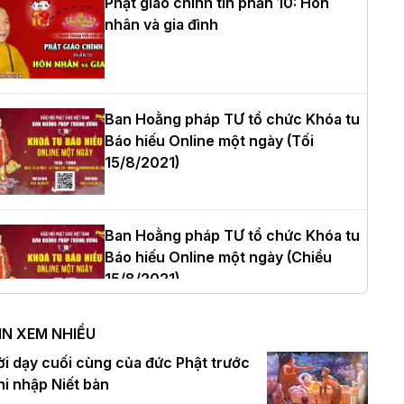
Phật giáo chính tín phần 10: Hôn
nhân và gia đình
òa thượng Thích Quảng Tùng tái đắc
ử Trưởng BTS GHPGVN thành phố Hải
hòng nhiệm kỳ 2026 – 2031
Ban Hoằng pháp TƯ tổ chức Khóa tu
Báo hiếu Online một ngày (Tối
15/8/2021)
hượng tọa Thích Tâm Chính được suy
ử tân Trưởng ban Trị sự GHPGVN tỉnh
hanh Hóa nhiệm kỳ 2026 - 2031
Ban Hoằng pháp TƯ tổ chức Khóa tu
Báo hiếu Online một ngày (Chiều
15/8/2021)
à Nội: Tăng Ni Trường hạ Bồ Đề trang
ghiêm tác pháp Tiền an cư PL.2570 –
IN XEM NHIỀU
L.2026
Ban Hoằng pháp TƯ tổ chức Khóa tu
ời dạy cuối cùng của đức Phật trước
Báo hiếu Online một ngày (Sáng
hi nhập Niết bàn
15/8/2021)