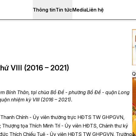
Thông tin
Tin tức
Media
Liên hệ
thứ VIII (2016 – 2021)
Q
m Bính Thân, tại chùa Bồ Đề - phường Bồ Đề - quận Long
quận nhiệm kỳ VIII (2016 – 2021).
ch Thanh Chính - Ủy viên thường trực HĐTS TW GHPGVN,
Thượng tọa Thích Minh Trí - Ủy viên HĐTS, Chánh thư ký
 đức Thích Chiếu Tuệ - Ủy viên HĐTS TW GHPGVN, Trưởng