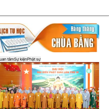
uan tâm
Sự kiện
Phật sự