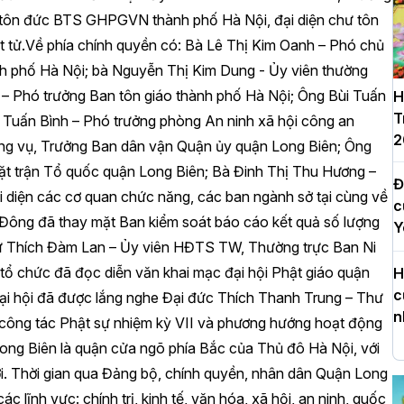
ôn đức BTS GHPGVN thành phố Hà Nội, đại diện chư tôn
 tử.Về phía chính quyền có: Bà Lê Thị Kim Oanh – Phó chủ
nh phố Hà Nội; bà Nguyễn Thị Kim Dung - Ủy viên thường
– Phó trưởng Ban tôn giáo thành phố Hà Nội; Ông Bùi Tuấn
H
T
Tuấn Bình – Phó trưởng phòng An ninh xã hội công an
2
ờng vụ, Trưởng Ban dân vận Quận ủy quận Long Biên; Ông
ặt trận Tổ quốc quận Long Biên; Bà Đinh Thị Thu Hương –
Đ
 diện các cơ quan chức năng, các ban ngành sở tại cùng về
c
 Đông đã thay mặt Ban kiểm soát báo cáo kết quả số lượng
Y
i sư Thích Đàm Lan – Ủy viên HĐTS TW, Thường trực Ban Ni
ổ chức đã đọc diễn văn khai mạc đại hội Phật giáo quận
H
c
 Đại hội đã được lắng nghe Đại đức Thích Thanh Trung – Thư
n
ông tác Phật sự nhiệm kỳ VII và phương hướng hoạt động
g Biên là quận cửa ngõ phía Bắc của Thủ đô Hà Nội, với
H
u đời. Thời gian qua Đảng bộ, chính quyền, nhân dân Quận Long
d
c lĩnh vực: chính trị, kinh tế, văn hóa, xã hội, an ninh, quốc