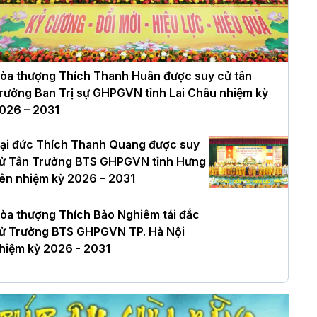
òa thượng Thích Thanh Huân được suy cử tân
rưởng Ban Trị sự GHPGVN tỉnh Lai Châu nhiệm kỳ
026 – 2031
ại đức Thích Thanh Quang được suy
ử Tân Trưởng BTS GHPGVN tỉnh Hưng
ên nhiệm kỳ 2026 – 2031
òa thượng Thích Bảo Nghiêm tái đắc
ử Trưởng BTS GHPGVN TP. Hà Nội
hiệm kỳ 2026 - 2031
à Nội: Long trọng lễ khởi công xây
ựng Trung tâm văn hóa Phật giáo Thủ