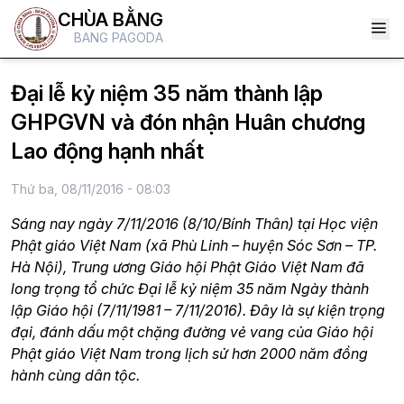
CHÙA BẰNG
BANG PAGODA
Đại lễ kỷ niệm 35 năm thành lập
GHPGVN và đón nhận Huân chương
Lao động hạnh nhất
Thứ ba, 08/11/2016 - 08:03
Sáng nay ngày 7/11/2016 (8/10/Bính Thân) tại Học viện
Phật giáo Việt Nam (xã Phù Linh – huyện Sóc Sơn – TP.
Hà Nội), Trung ương Giáo hội Phật Giáo Việt Nam đã
long trọng tổ chức Đại lễ kỷ niệm 35 năm Ngày thành
lập Giáo hội (7/11/1981 – 7/11/2016). Đây là sự kiện trọng
đại, đánh dấu một chặng đường vẻ vang của Giáo hội
Phật giáo Việt Nam trong lịch sử hơn 2000 năm đồng
hành cùng dân tộc.