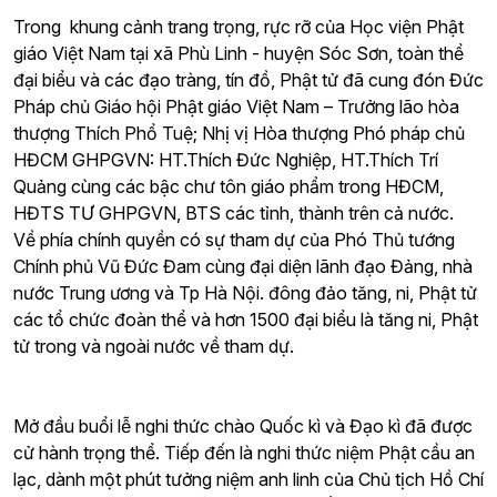
Trong khung cảnh trang trọng, rực rỡ của Học viện Phật
giáo Việt Nam tại xã Phù Linh - huyện Sóc Sơn, toàn thể
đại biểu và các
đạo tràng, tín đồ, Phật tử
đã cung đón Đức
Pháp chủ Giáo hội Phật giáo Việt Nam – Trưởng lão hòa
thượng Thích Phổ Tuệ; Nhị vị Hòa thượng Phó pháp chủ
HĐCM GHPGVN: HT.Thích Đức Nghiệp, HT.Thích Trí
Quảng cùng các bậc chư tôn giáo phẩm trong HĐCM,
HĐTS TƯ GHPGVN, BTS các tỉnh, thành trên cả nước.
Về phía chính quyền có sự tham dự của Phó Thủ tướng
Chính phủ Vũ Đức Đam cùng đại diện lãnh đạo Đảng, nhà
nước Trung ương và Tp Hà Nội. đông đảo tăng, ni, Phật tử
các tổ chức đoàn thể và hơn 1500 đại biểu là tăng ni, Phật
tử trong và ngoài nước về tham dự.
Mở đầu buổi lễ nghi thức chào Quốc kì và Đạo kì đã được
cử hành trọng thể. Tiếp đến là nghi thức niệm Phật cầu an
lạc, dành một phút tưởng niệm anh linh của Chủ tịch Hồ Chí