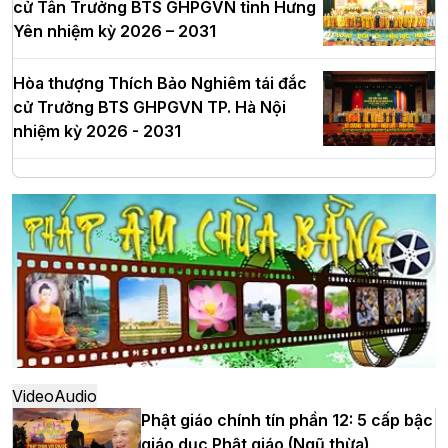
cử Tân Trưởng BTS GHPGVN tỉnh Hưng
Yên nhiệm kỳ 2026 – 2031
Hòa thượng Thích Bảo Nghiêm tái đắc
cử Trưởng BTS GHPGVN TP. Hà Nội
nhiệm kỳ 2026 - 2031
Hà Nội: Long trọng lễ khởi công xây
dựng Trung tâm văn hóa Phật giáo Thủ
đô
Hà Nội: Ngày tu học cuối cùng khép lại
khóa sinh hoạt Phật pháp mùa hè lần
thứ XIV tại chùa Bằng
Video
Audio
Phật giáo chính tín phần 12: 5 cấp bậc
giáo dục Phật giáo (Ngũ thừa)