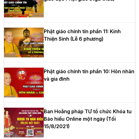
Học yêu thương trong ngày tu tập thứ
tư của Khóa sinh hoạt Phật pháp mùa
hè tại chùa Bằng
Phật giáo chính tín phần 11: Kinh
Thiện Sinh (Lễ 6 phương)
HT.Thích Thọ Lạc được suy cử làm tân
Trưởng BTS GHPGVN tỉnh Nghệ An
nhiệm kỳ 2026 – 2031
Phật giáo chính tín phần 10: Hôn nhân
và gia đình
Hòa thượng Thích Quảng Tùng tái đắc
cử Trưởng BTS GHPGVN thành phố Hải
Phòng nhiệm kỳ 2026 – 2031
Ban Hoằng pháp TƯ tổ chức Khóa tu
Báo hiếu Online một ngày (Tối
15/8/2021)
Thượng tọa Thích Tâm Chính được suy
cử tân Trưởng ban Trị sự GHPGVN tỉnh