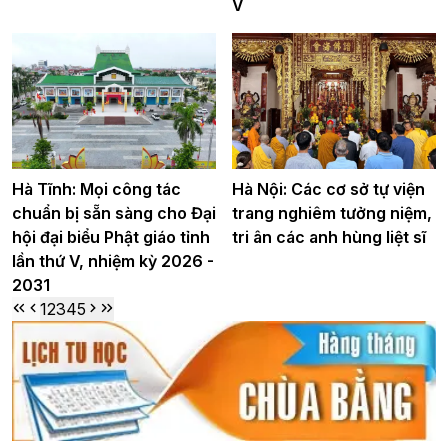
V
Hà Tĩnh: Mọi công tác
Hà Nội: Các cơ sở tự viện
chuẩn bị sẵn sàng cho Đại
trang nghiêm tưởng niệm,
hội đại biểu Phật giáo tỉnh
tri ân các anh hùng liệt sĩ
lần thứ V, nhiệm kỳ 2026 -
2031
1
2
3
4
5