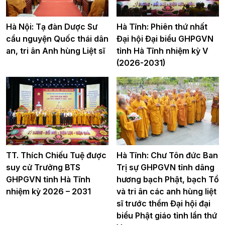
Hà Nội: Tạ đàn Dược Sư
Hà Tĩnh: Phiên thứ nhất
cầu nguyện Quốc thái dân
Đại hội Đại biểu GHPGVN
an, tri ân Anh hùng Liệt sĩ
tỉnh Hà Tĩnh nhiệm kỳ V
(2026-2031)
TT. Thích Chiếu Tuệ được
Hà Tĩnh: Chư Tôn đức Ban
suy cử Trưởng BTS
Trị sự GHPGVN tỉnh dâng
GHPGVN tỉnh Hà Tĩnh
hương bạch Phật, bạch Tổ
nhiệm kỳ 2026 – 2031
và tri ân các anh hùng liệt
sĩ trước thềm Đại hội đại
biểu Phật giáo tỉnh lần thứ