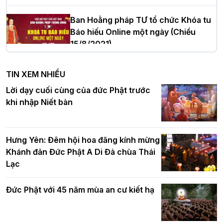
Thanh Hóa nhiệm kỳ 2026 - 2031
Ban Hoằng pháp TƯ tổ chức Khóa tu
Báo hiếu Online một ngày (Chiều
15/8/2021)
Hà Nội: Tăng Ni Trường hạ Bồ Đề trang
nghiêm tác pháp Tiền an cư PL.2570 –
TIN XEM NHIỀU
DL.2026
Ban Hoằng pháp TƯ tổ chức Khóa tu
Lời dạy cuối cùng của đức Phật trước
Báo hiếu Online một ngày (Sáng
khi nhập Niết bàn
15/8/2021)
Thứ trưởng Bộ Dân tộc và Tôn giáo
chúc mừng Phật đản BTS GHPGVN TP.
Hưng Yên: Đêm hội hoa đăng kính mừng
Hà Nội
Khánh đản Đức Phật A Di Đà chùa Thái
Lạc
Tinh thần yêu nước của Phật giáo
Đức Phật với 45 năm mùa an cư kiết hạ
Hơn 5.000 người tham dự diễu hành,
cung rước Xá lợi Đức Phật kính mừng
ngày Đức Phật đản sinh