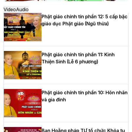
thứ XIV tại chùa Bằng
Video
Audio
Phật giáo chính tín phần 12: 5 cấp bậc
giáo dục Phật giáo (Ngũ thừa)
Học yêu thương trong ngày tu tập thứ
tư của Khóa sinh hoạt Phật pháp mùa
hè tại chùa Bằng
Phật giáo chính tín phần 11: Kinh
Thiện Sinh (Lễ 6 phương)
HT.Thích Thọ Lạc được suy cử làm tân
Trưởng BTS GHPGVN tỉnh Nghệ An
nhiệm kỳ 2026 – 2031
Phật giáo chính tín phần 10: Hôn nhân
và gia đình
Hòa thượng Thích Quảng Tùng tái đắc
cử Trưởng BTS GHPGVN thành phố Hải
Phòng nhiệm kỳ 2026 – 2031
Ban Hoằng pháp TƯ tổ chức Khóa tu