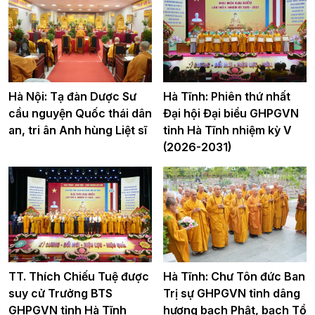
Hà Nội: Tạ đàn Dược Sư
Hà Tĩnh: Phiên thứ nhất
cầu nguyện Quốc thái dân
Đại hội Đại biểu GHPGVN
an, tri ân Anh hùng Liệt sĩ
tỉnh Hà Tĩnh nhiệm kỳ V
(2026-2031)
TT. Thích Chiếu Tuệ được
Hà Tĩnh: Chư Tôn đức Ban
suy cử Trưởng BTS
Trị sự GHPGVN tỉnh dâng
GHPGVN tỉnh Hà Tĩnh
hương bạch Phật, bạch Tổ