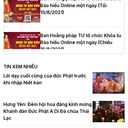
Báo hiếu Online một ngày (Tối
15/8/2021)
Thượng tọa Thích Tâm Chính được suy
cử tân Trưởng ban Trị sự GHPGVN tỉnh
Thanh Hóa nhiệm kỳ 2026 - 2031
Ban Hoằng pháp TƯ tổ chức Khóa tu
Báo hiếu Online một ngày (Chiều
15/8/2021)
Hà Nội: Tăng Ni Trường hạ Bồ Đề trang
nghiêm tác pháp Tiền an cư PL.2570 –
TIN XEM NHIỀU
DL.2026
Ban Hoằng pháp TƯ tổ chức Khóa tu
Lời dạy cuối cùng của đức Phật trước
Báo hiếu Online một ngày (Sáng
khi nhập Niết bàn
15/8/2021)
Thứ trưởng Bộ Dân tộc và Tôn giáo
chúc mừng Phật đản BTS GHPGVN TP.
Hưng Yên: Đêm hội hoa đăng kính mừng
Hà Nội
Khánh đản Đức Phật A Di Đà chùa Thái
Lạc
Tinh thần yêu nước của Phật giáo