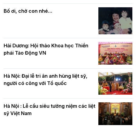
Phật giáo chính tín Phần 7: Luật nhân
chúc mừng BTS GHPGVN TP. Hà Nội
quả
nhân mùa Phật đản PL.2570
Bố ơi, chờ con nhé…
Hải Dương: Hội thảo Khoa học Thiền
phái Tào Động VN
Hà Nội: Đại lễ tri ân anh hùng liệt sỹ,
người có công với Tổ quốc
Hà Nội : Lễ cầu siêu tưởng niệm các liệt
sỹ Việt Nam