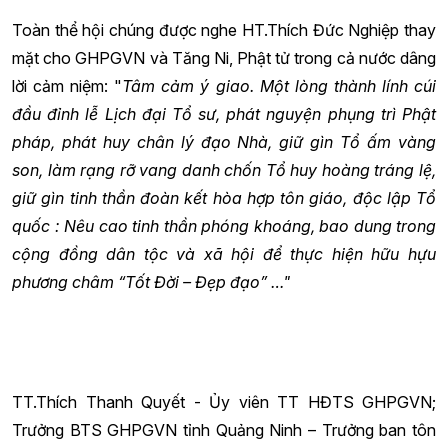
Toàn thể hội chúng được nghe HT.Thích Đức Nghiệp thay
mặt cho GHPGVN và Tăng Ni, Phật tử trong cả nước dâng
lời cảm niệm: "
Tâm cảm ý giao. Một lòng thành lính cúi
đầu đỉnh lễ Lịch đại Tổ sư, phát nguyện phụng trì Phật
pháp, phát huy chân lý đạo Nhà, giữ gìn Tổ ấm vàng
son, làm rạng rỡ vang danh chốn Tổ huy hoàng tráng lệ,
giữ gìn tinh thần đoàn kết hòa hợp tôn giáo, độc lập Tổ
quốc : Nêu cao tinh thần phóng khoáng, bao dung trong
cộng đồng dân tộc và xã hội để thực hiện hữu hựu
phương châm “Tốt Đời – Đẹp đạo” …"
TT.Thích Thanh Quyết - Ủy viên TT HĐTS GHPGVN;
Trưởng BTS GHPGVN tỉnh Quảng Ninh – Trưởng ban tôn