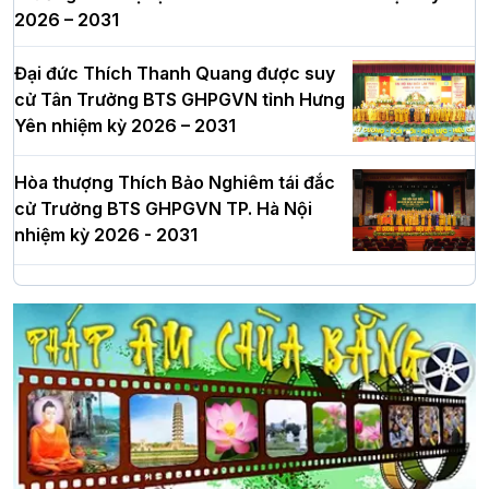
2026 – 2031
Đại đức Thích Thanh Quang được suy
cử Tân Trưởng BTS GHPGVN tỉnh Hưng
Yên nhiệm kỳ 2026 – 2031
Hòa thượng Thích Bảo Nghiêm tái đắc
cử Trưởng BTS GHPGVN TP. Hà Nội
nhiệm kỳ 2026 - 2031
Hà Nội: Long trọng lễ khởi công xây
dựng Trung tâm văn hóa Phật giáo Thủ
đô
Hà Nội: Ngày tu học cuối cùng khép lại
khóa sinh hoạt Phật pháp mùa hè lần