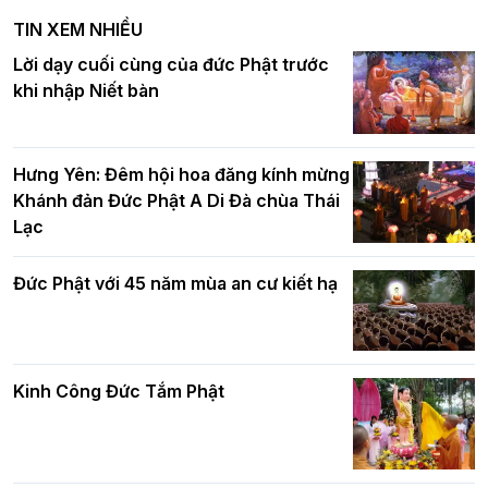
nghiêm tác pháp Tiền an cư PL.2570 –
TIN XEM NHIỀU
DL.2026
Ban Hoằng pháp TƯ tổ chức Khóa tu
Lời dạy cuối cùng của đức Phật trước
Báo hiếu Online một ngày (Sáng
khi nhập Niết bàn
15/8/2021)
Thứ trưởng Bộ Dân tộc và Tôn giáo
chúc mừng Phật đản BTS GHPGVN TP.
Hưng Yên: Đêm hội hoa đăng kính mừng
Hà Nội
Khánh đản Đức Phật A Di Đà chùa Thái
Lạc
Tinh thần yêu nước của Phật giáo
Đức Phật với 45 năm mùa an cư kiết hạ
Hơn 5.000 người tham dự diễu hành,
cung rước Xá lợi Đức Phật kính mừng
ngày Đức Phật đản sinh
Kinh Công Đức Tắm Phật
Phật giáo chính tín Phần 9: Giải thích
về "Lục Tức Phật"
Đại lễ Phật đản PL.2570 tại Hà Nội: Lan
tỏa thông điệp từ bi, trí tuệ vì một Thủ
đô hòa bình và phát triển