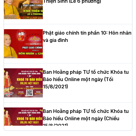
Thiện Sinh (Lễ 6 phương)
HT.Thích Thọ Lạc được suy cử làm tân
Trưởng BTS GHPGVN tỉnh Nghệ An
nhiệm kỳ 2026 – 2031
Phật giáo chính tín phần 10: Hôn nhân
và gia đình
Hòa thượng Thích Quảng Tùng tái đắc
cử Trưởng BTS GHPGVN thành phố Hải
Phòng nhiệm kỳ 2026 – 2031
Ban Hoằng pháp TƯ tổ chức Khóa tu
Báo hiếu Online một ngày (Tối
15/8/2021)
Thượng tọa Thích Tâm Chính được suy
cử tân Trưởng ban Trị sự GHPGVN tỉnh
Thanh Hóa nhiệm kỳ 2026 - 2031
Ban Hoằng pháp TƯ tổ chức Khóa tu
Báo hiếu Online một ngày (Chiều
15/8/2021)
Hà Nội: Tăng Ni Trường hạ Bồ Đề trang