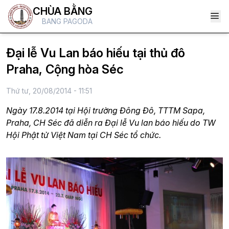
CHÙA BẰNG
BANG PAGODA
Đại lễ Vu Lan báo hiếu tại thủ đô
Praha, Cộng hòa Séc
Thứ tư, 20/08/2014 - 11:51
Ngày 17.8.2014 tại Hội trường Đông Đô, TTTM Sapa,
Praha, CH Séc đã diễn ra Đại lễ Vu lan báo hiếu do TW
Hội Phật tử Việt Nam tại CH Séc tổ chức.