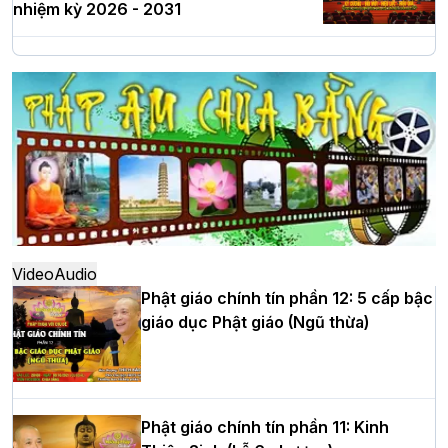
nhiệm kỳ 2026 - 2031
Hà Nội: Long trọng lễ khởi công xây
dựng Trung tâm văn hóa Phật giáo Thủ
đô
Hà Nội: Ngày tu học cuối cùng khép lại
khóa sinh hoạt Phật pháp mùa hè lần
thứ XIV tại chùa Bằng
Video
Audio
Phật giáo chính tín phần 12: 5 cấp bậc
giáo dục Phật giáo (Ngũ thừa)
Học yêu thương trong ngày tu tập thứ
tư của Khóa sinh hoạt Phật pháp mùa
hè tại chùa Bằng
Phật giáo chính tín phần 11: Kinh