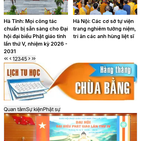
Hà Tĩnh: Mọi công tác
Hà Nội: Các cơ sở tự viện
chuẩn bị sẵn sàng cho Đại
trang nghiêm tưởng niệm,
hội đại biểu Phật giáo tỉnh
tri ân các anh hùng liệt sĩ
lần thứ V, nhiệm kỳ 2026 -
2031
1
2
3
4
5
Quan tâm
Sự kiện
Phật sự