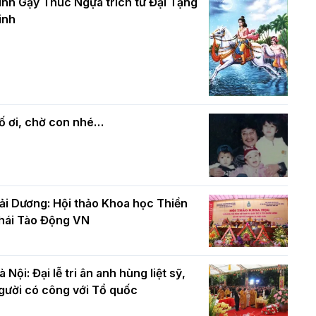
và bình đẳng trong Phật giáo
inh Gậy Thúc Ngựa trích từ Đại Tạng
ính mừng Đại lễ Phật đản PL.2570 –
inh
L.2026
ác cơ quan, ban, ngành Thành phố
Phật giáo chính tín Phần 7: Luật nhân
húc mừng BTS GHPGVN TP. Hà Nội
quả
hân mùa Phật đản PL.2570
ố ơi, chờ con nhé…
ải Dương: Hội thảo Khoa học Thiền
hái Tào Động VN
à Nội: Đại lễ tri ân anh hùng liệt sỹ,
gười có công với Tổ quốc