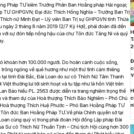
g Pháp TƯ kiêm Trưởng Phân Ban Hoằng pháp Hải ngoại;
áp TƯ GHPGVN; Đại đức Thích Hồng Nghĩa – Trưởng Ban Trị
Thích nữ Minh Đạt – Uỷ viên Ban Trị sự GHPGVN tỉnh Thừa
u ngày 2 tháng 8 năm 2019 (2/7 Kỷ Hợi), phái đoàn đã đến
H
 với sự đón tiếp nồng hậu của chư Tôn đức Tăng Ni và quý
T
ây.
2
Đ
 có khoản hơn 100.000 người. Do hoàn cảnh cuộc sống,
c
n trông ngóng về quê hương như một thứ tình cảm thiêng
Y
 tại tỉnh Đài Bắc, Đài Loan do sư cô Thích Nữ Tâm Thanh
iệt thường lui tới sinh hoạt và tu tập như là hồn Việt trên
H
an Báo hiếu PL. 2563 được diễn ra trang nghiêm trọng thể
c
inh và tham dự của Hoà thượng Thích Bảo Nghiêm – Phó Chủ
n
Hoà thượng Thích Huệ Phước – Phó Ban Hoằng Pháp TƯ
ư Tôn đức Ban Hoằng Pháp TƯ.
Về phía Chính quyền sở tại
oan cùng quý vị trong phái đoàn Hội đồng Lập pháp Đài
H
 của Sư cô Thích Nữ Thuần Tịnh – Chủ tịch Hội cùng hơn 300
d