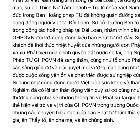
Phật tử Việt Nam đang sinh sống tại Đài Loan, và đông 
mạc, sư cô Thích Nữ Tâm Thanh – Trụ trì chùa Việt Nam t
đức trong Ban Hoằng pháp TƯ đã không quản đường xá 
cộng đồng người Việt tại Đài Loan. Sư cô Trưởng Ban tổ
trong công tác hoằng pháp tại Đài Loan, nhằm thỉnh cầ
GHPGVN đối với cộng đồng kiều bào Phật tử nơi đây. Sự t
khách đã thôi thúc nhiệt huyết của những người con Phậ
xa xứ.
Phát biểu của chính quyền đất nước sở tại, ông 
Pháp TƯ GHPGVN đã sang thăm, cũng như tổ chức Pháp h
sẵn sàng giúp đỡ và giải quyết mọi vướng mắc cũng như
được cuộc sống yên ổn và phát triển được sự nghiệp củ
Ni cũng như cộng đồng người Việt luôn sức khoẻ và thàn
Nghiêm đã có lời tán thán động viên quý sư cô cũng như
thượng cũng chia sẻ những thông tin về Phật sự tại quê
thể hiện vai trò và vị trí của GHPGVN trong trường Quốc
những câu chuyện hiếu đạo giúp các Phật tử thấm thía s
gia, ân Thầy tổ, ân cha mẹ, và ân chúng sinh.