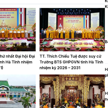
K
k
K
D
C
c
n
B
ứ nhất Đại hội Đại
TT. Thích Chiếu Tuệ được suy cử
nh Hà Tĩnh nhiệm
Trưởng BTS GHPGVN tỉnh Hà Tĩnh
1)
nhiệm kỳ 2026 – 2031
H
p
H
n