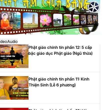
ô
à Nội: Ngày tu học cuối cùng khép lại
hóa sinh hoạt Phật pháp mùa hè lần
hứ XIV tại chùa Bằng
ideo
Audio
Phật giáo chính tín phần 12: 5 cấp
bậc giáo dục Phật giáo (Ngũ thừa)
ọc yêu thương trong ngày tu tập thứ
ư của Khóa sinh hoạt Phật pháp mùa
è tại chùa Bằng
Phật giáo chính tín phần 11: Kinh
Thiện Sinh (Lễ 6 phương)
T.Thích Thọ Lạc được suy cử làm tân
rưởng BTS GHPGVN tỉnh Nghệ An
hiệm kỳ 2026 – 2031