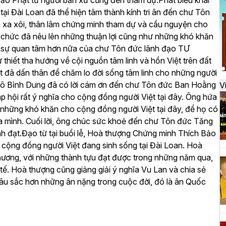
đảo Phật tử người bản xứ cũng đến tham dự.
Phát biểu khai
đ
ại Đài Loan đã thể hiện tâm thành kính tri ân đến chư Tôn
xa xôi, thân lâm chứng minh tham dự và cầu nguyện cho
 chức đã nêu lên những thuận lợi cũng như những khó khăn
H
u sự quan tâm hơn nữa của chư Tôn đức lãnh đạo TƯ
k
hiết tha hướng về cội nguồn tâm linh và hồn Việt trên đất
t
t đã dấn thân để chăm lo đời sống tâm linh cho những người
Ngô Bỉnh Dung đã có lời cám ơn đến chư Tôn đức Ban Hoằng
V
ội rất ý nghĩa cho cộng đồng người Việt tại đây. Ông hứa
 những khó khăn cho cộng đồng người Việt tại đây, để họ có
H
a mình. Cuối lời, ông chúc sức khoẻ đến chư Tôn đức Tăng
t
h đạt.
Đạo từ tại buổi lễ, Hoà thượng Chứng minh Thích Bảo
h
 cộng đồng người Việt đang sinh sống tại Đài Loan. Hoà
 hương, với những thành tựu đạt được trong những năm qua,
 tế.
Hoà thượng cũng giảng giải ý nghĩa Vu Lan và chia sẻ
âu sắc hơn những ân nặng trong cuộc đời, đó là ân Quốc
H
T
n