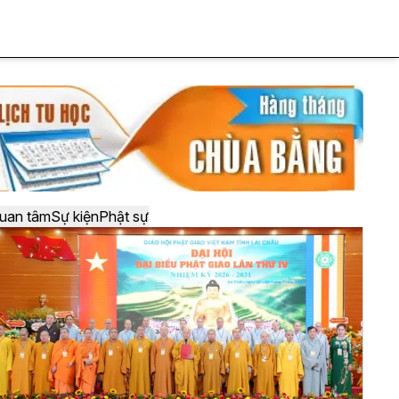
uan tâm
Sự kiện
Phật sự