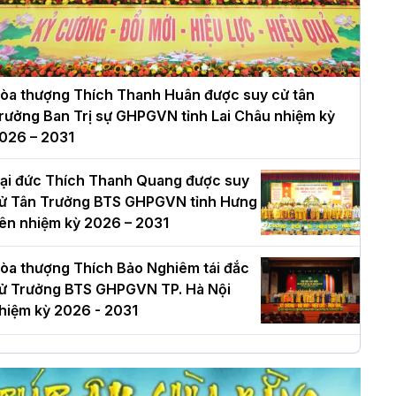
òa thượng Thích Thanh Huân được suy cử tân
rưởng Ban Trị sự GHPGVN tỉnh Lai Châu nhiệm kỳ
026 – 2031
ại đức Thích Thanh Quang được suy
ử Tân Trưởng BTS GHPGVN tỉnh Hưng
ên nhiệm kỳ 2026 – 2031
òa thượng Thích Bảo Nghiêm tái đắc
ử Trưởng BTS GHPGVN TP. Hà Nội
hiệm kỳ 2026 - 2031
à Nội: Long trọng lễ khởi công xây
ựng Trung tâm văn hóa Phật giáo Thủ