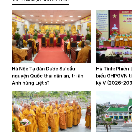
Hà Nội: Tạ đàn Dược Sư cầu
Hà Tĩnh: Phiên th
nguyện Quốc thái dân an, tri ân
biểu GHPGVN tỉ
Anh hùng Liệt sĩ
kỳ V (2026-203