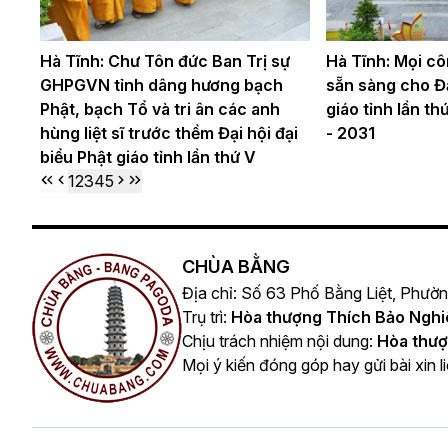
Hà Tĩnh: Chư Tôn đức Ban Trị sự
Hà Tĩnh: Mọi cô
GHPGVN tỉnh dâng hương bạch
sẵn sàng cho Đạ
Phật, bạch Tổ và tri ân các anh
giáo tỉnh lần t
hùng liệt sĩ trước thềm Đại hội đại
- 2031
biểu Phật giáo tỉnh lần thứ V
1
2
3
4
5
CHÙA BẰNG
Địa chỉ: Số 63 Phố Bằng Liệt, Phườ
Trụ trì:
Hòa thượng Thích Bảo Ngh
Chịu trách nhiệm nội dung:
Hòa thượ
Mọi ý kiến đóng góp hay gửi bài xin l