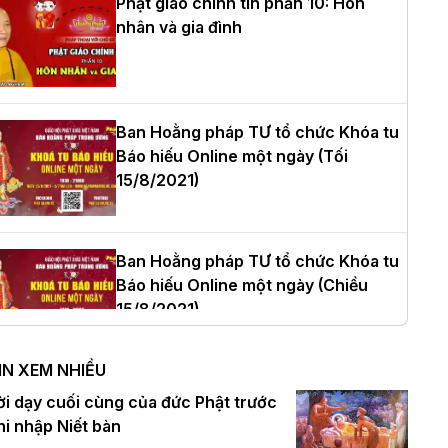
Phật giáo chính tín phần 10: Hôn
nhân và gia đình
òa thượng Thích Quảng Tùng tái đắc
ử Trưởng BTS GHPGVN thành phố Hải
hòng nhiệm kỳ 2026 – 2031
Ban Hoằng pháp TƯ tổ chức Khóa tu
Báo hiếu Online một ngày (Tối
15/8/2021)
hượng tọa Thích Tâm Chính được suy
ử tân Trưởng ban Trị sự GHPGVN tỉnh
hanh Hóa nhiệm kỳ 2026 - 2031
Ban Hoằng pháp TƯ tổ chức Khóa tu
Báo hiếu Online một ngày (Chiều
15/8/2021)
à Nội: Tăng Ni Trường hạ Bồ Đề trang
ghiêm tác pháp Tiền an cư PL.2570 –
IN XEM NHIỀU
L.2026
Ban Hoằng pháp TƯ tổ chức Khóa tu
ời dạy cuối cùng của đức Phật trước
Báo hiếu Online một ngày (Sáng
hi nhập Niết bàn
15/8/2021)