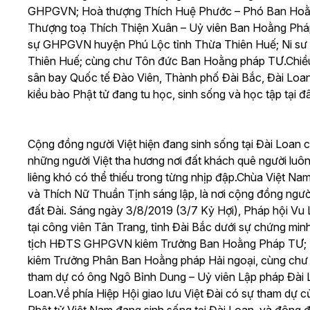
GHPGVN; Hoà thượng Thích Huệ Phước – Phó Ban Hoằn
Thượng toạ Thích Thiện Xuân – Uỷ viên Ban Hoằng Ph
sự GHPGVN huyện Phú Lộc tỉnh Thừa Thiên Huế; Ni sư 
Thiên Huế; cùng chư Tôn đức Ban Hoằng pháp TƯ.
Chiề
sân bay Quốc tế Đào Viên, Thành phố Đài Bắc, Đài Loan
kiều bào Phật tử đang tu học, sinh sống và học tập tại đ
Cộng đồng người Việt hiện đang sinh sống tại Đài Loan
những người Việt tha hương nơi đất khách quê người luô
liêng khó có thể thiếu trong từng nhịp đập.
Chùa Việt Nam
và Thích Nữ Thuần Tịnh sáng lập, là nơi cộng đồng người V
đất Đài.
Sáng ngày 3/8/2019 (3/7 Kỷ Hợi), Pháp hội Vu L
tại công viên Tân Trang, tỉnh Đài Bắc dưới sự chứng m
tịch HĐTS GHPGVN kiêm Trưởng Ban Hoằng Pháp TƯ; 
kiêm Trưởng Phân Ban Hoằng pháp Hải ngoại, cùng ch
tham dự có ông Ngô Bỉnh Dung – Uỷ viên Lập pháp Đài L
Loan.
Về phía Hiệp Hội giao lưu Việt Đài có sự tham dự