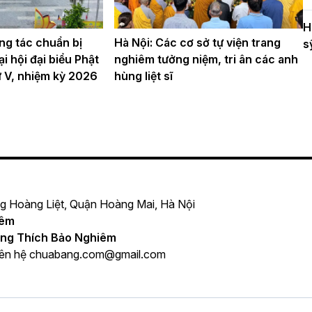
H
ng tác chuẩn bị
Hà Nội: Các cơ sở tự viện trang
s
i hội đại biểu Phật
nghiêm tưởng niệm, tri ân các anh
hứ V, nhiệm kỳ 2026
hùng liệt sĩ
ng Hoàng Liệt, Quận Hoàng Mai, Hà Nội
iêm
ng Thích Bảo Nghiêm
iên hệ
chuabang.com@gmail.com