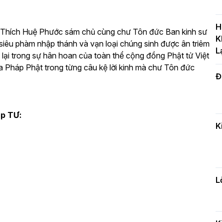
T
c
H
ng Thích Huệ Phước sám chủ cùng chư Tôn đức Ban kinh sư
H
K
siêu phàm nhập thánh và vạn loại chúng sinh được ân triêm
L
 lại trong sự hân hoan của toàn thể cộng đồng Phật tử Việt
a Pháp Phật trong từng câu kệ lời kinh mà chư Tôn đức
Đ
H
c
n
áp TƯ:
K
Đ
t
đ
L
H