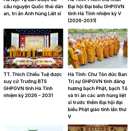
cầu nguyện Quốc thái dân
Đại hội Đại biểu GHPGVN
an, tri ân Anh hùng Liệt sĩ
tỉnh Hà Tĩnh nhiệm kỳ V
(2026-2031)
TT. Thích Chiếu Tuệ được
Hà Tĩnh: Chư Tôn đức Ban
suy cử Trưởng BTS
Trị sự GHPGVN tỉnh dâng
GHPGVN tỉnh Hà Tĩnh
hương bạch Phật, bạch Tổ
nhiệm kỳ 2026 – 2031
và tri ân các anh hùng liệt
sĩ trước thềm Đại hội đại
biểu Phật giáo tỉnh lần thứ
V