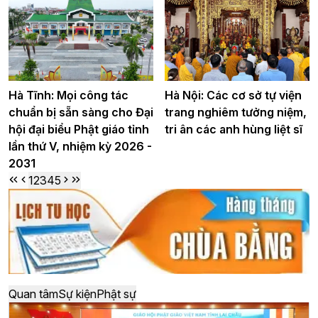
Hà Tĩnh: Mọi công tác
Hà Nội: Các cơ sở tự viện
chuẩn bị sẵn sàng cho Đại
trang nghiêm tưởng niệm,
hội đại biểu Phật giáo tỉnh
tri ân các anh hùng liệt sĩ
lần thứ V, nhiệm kỳ 2026 -
2031
1
2
3
4
5
Quan tâm
Sự kiện
Phật sự