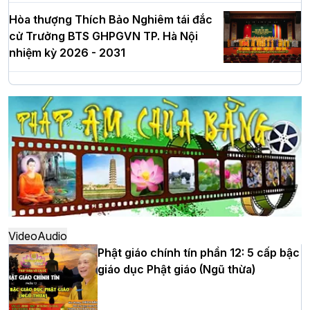
Hòa thượng Thích Bảo Nghiêm tái đắc
cử Trưởng BTS GHPGVN TP. Hà Nội
nhiệm kỳ 2026 - 2031
Hà Nội: Long trọng lễ khởi công xây
dựng Trung tâm văn hóa Phật giáo Thủ
đô
Hà Nội: Ngày tu học cuối cùng khép lại
khóa sinh hoạt Phật pháp mùa hè lần
thứ XIV tại chùa Bằng
Video
Audio
Phật giáo chính tín phần 12: 5 cấp bậc
giáo dục Phật giáo (Ngũ thừa)
Học yêu thương trong ngày tu tập thứ
tư của Khóa sinh hoạt Phật pháp mùa