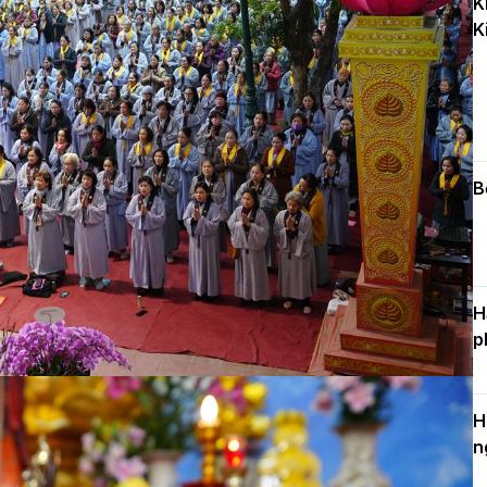
K
k
K
D
C
c
n
B
H
p
H
n