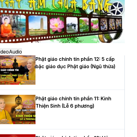
ô
à Nội: Ngày tu học cuối cùng khép lại
hóa sinh hoạt Phật pháp mùa hè lần
hứ XIV tại chùa Bằng
ideo
Audio
Phật giáo chính tín phần 12: 5 cấp
bậc giáo dục Phật giáo (Ngũ thừa)
ọc yêu thương trong ngày tu tập thứ
ư của Khóa sinh hoạt Phật pháp mùa
è tại chùa Bằng
Phật giáo chính tín phần 11: Kinh
Thiện Sinh (Lễ 6 phương)
T.Thích Thọ Lạc được suy cử làm tân
rưởng BTS GHPGVN tỉnh Nghệ An
hiệm kỳ 2026 – 2031