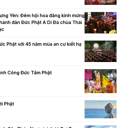
hứ trưởng Bộ Dân tộc và Tôn giáo
húc mừng Phật đản BTS GHPGVN TP.
ưng Yên: Đêm hội hoa đăng kính mừng
à Nội
hánh đản Đức Phật A Di Đà chùa Thái
ạc
Tinh thần yêu nước của Phật giáo
ức Phật với 45 năm mùa an cư kiết hạ
ơn 5.000 người tham dự diễu hành,
ung rước Xá lợi Đức Phật kính mừng
gày Đức Phật đản sinh
inh Công Đức Tắm Phật
Phật giáo chính tín Phần 9: Giải thích
về "Lục Tức Phật"
ại lễ Phật đản PL.2570 tại Hà Nội: Lan
ỏa thông điệp từ bi, trí tuệ vì một Thủ
ô hòa bình và phát triển
ời Phật
Phật giáo chính tín Phần 8: Hiếu đạo
à Nội: Gần 40 xe hoa rực rỡ diễu hành