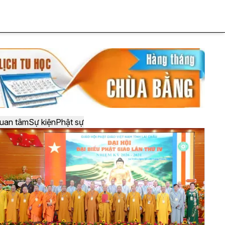
uan tâm
Sự kiện
Phật sự