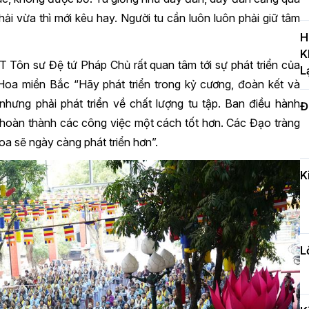
T
hải vừa thì mới kêu hay. Người tu cần luôn luôn phải giữ tâm
c
H
H
K
 Tôn sư Đệ tứ Pháp Chủ rất quan tâm tới sự phát triển của
L
oa miền Bắc “Hãy phát triển trong kỷ cương, đoàn kết và
nhưng phải phát triển về chất lượng tu tập. Ban điều hành
Đ
H
hoàn thành các công việc một cách tốt hơn. Các Đạo tràng
c
n
a sẽ ngày càng phát triển hơn”.
K
Đ
t
đ
L
H