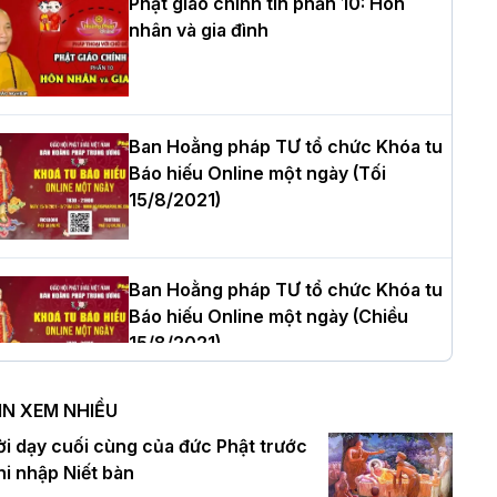
Phật giáo chính tín phần 10: Hôn
nhân và gia đình
òa thượng Thích Quảng Tùng tái đắc
ử Trưởng BTS GHPGVN thành phố Hải
hòng nhiệm kỳ 2026 – 2031
Ban Hoằng pháp TƯ tổ chức Khóa tu
Báo hiếu Online một ngày (Tối
15/8/2021)
hượng tọa Thích Tâm Chính được suy
ử tân Trưởng ban Trị sự GHPGVN tỉnh
hanh Hóa nhiệm kỳ 2026 - 2031
Ban Hoằng pháp TƯ tổ chức Khóa tu
Báo hiếu Online một ngày (Chiều
15/8/2021)
à Nội: Tăng Ni Trường hạ Bồ Đề trang
ghiêm tác pháp Tiền an cư PL.2570 –
IN XEM NHIỀU
L.2026
Ban Hoằng pháp TƯ tổ chức Khóa tu
ời dạy cuối cùng của đức Phật trước
Báo hiếu Online một ngày (Sáng
hi nhập Niết bàn
15/8/2021)