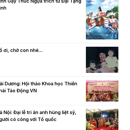
và bình đẳng trong Phật giáo
inh Gậy Thúc Ngựa trích từ Đại Tạng
ính mừng Đại lễ Phật đản PL.2570 –
inh
L.2026
ác cơ quan, ban, ngành Thành phố
Phật giáo chính tín Phần 7: Luật nhân
húc mừng BTS GHPGVN TP. Hà Nội
quả
hân mùa Phật đản PL.2570
ố ơi, chờ con nhé…
ải Dương: Hội thảo Khoa học Thiền
hái Tào Động VN
à Nội: Đại lễ tri ân anh hùng liệt sỹ,
gười có công với Tổ quốc