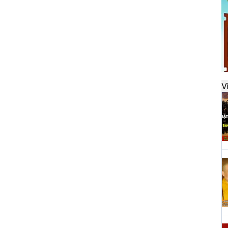
đ
H
k
t
V
H
t
h
H
T
n