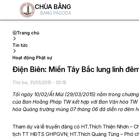
CHÙA BẰNG
BANG PAGODA
Trang chủ
Tin tức
Hoạt động Phật sự
Điện Biên: Miền Tây Bắc lung linh đê
Thứ ba, 31/03/2015 - 05:18
Tối ngày 10/02/Ất Mùi (29/03/2015) nằm trong chương 
của Ban Hoằng Pháp TW kết hợp với Ban Văn hóa TW và
hóa Quảng trường mùng 07 tháng 06 đã diễn ra đêm h
Tham dự và lễ truyền đăng có HT.Thích Thiện Nhơn – 
tịch TT HĐTS GHPGVN; HT.Thích Quảng Tùng – Phó ch