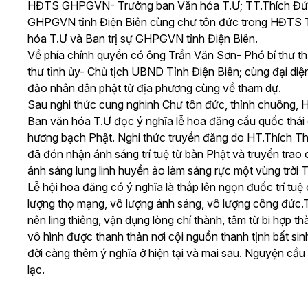
HĐTS GHPGVN- Trưởng ban Văn hóa T.Ư; TT.Thích Đứ
GHPGVN tỉnh Điện Biên cùng chư tôn đức trong HĐTS
hóa T.Ư và Ban trị sự GHPGVN tỉnh Điện Biên.
Về phía chính quyền có ông Trần Văn Sơn- Phó bí thư th
thư tỉnh ủy- Chủ tịch UBND Tỉnh Điện Biên; cùng đại di
đảo nhân dân phật tử địa phương cùng về tham dự.
Sau nghi thức cung nghinh Chư tôn đức, thỉnh chuông
Ban văn hóa T.Ư đọc ý nghĩa lễ hoa đăng cầu quốc thái 
hương bạch Phật. Nghi thức truyền đăng do HT.Thích 
đã đón nhận ánh sáng trí tuệ từ bàn Phật và truyền trao
ánh sáng lung linh huyền ảo làm sáng rực một vùng trời 
Lễ hội hoa đăng có ý nghĩa là thắp lên ngọn đuốc trí tu
lượng thọ mạng, vô lượng ánh sáng, vô lượng công đức.
nên ling thiêng, vận dụng lòng chí thành, tâm từ bi hợp 
vô hình được thanh thản nơi cội nguồn thanh tịnh bất sin
đời càng thêm ý nghĩa ở hiện tại và mai sau. Nguyện cầu
lạc.