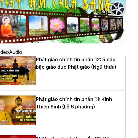
ô
à Nội: Ngày tu học cuối cùng khép lại
hóa sinh hoạt Phật pháp mùa hè lần
hứ XIV tại chùa Bằng
ideo
Audio
Phật giáo chính tín phần 12: 5 cấp
bậc giáo dục Phật giáo (Ngũ thừa)
ọc yêu thương trong ngày tu tập thứ
ư của Khóa sinh hoạt Phật pháp mùa
è tại chùa Bằng
Phật giáo chính tín phần 11: Kinh
Thiện Sinh (Lễ 6 phương)
T.Thích Thọ Lạc được suy cử làm tân
rưởng BTS GHPGVN tỉnh Nghệ An
hiệm kỳ 2026 – 2031