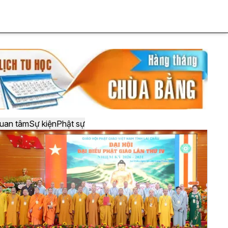
uan tâm
Sự kiện
Phật sự