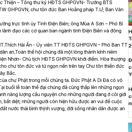
c Thiện – Tổng thư ký HĐTS GHPGVN- Trưởng BTS
 TW GHPGVN, chư tôn đức Ban Hoằng pháp T.Ư; Ban Văn
ường trực tỉnh ủy Tỉnh Điện Biên; ông Mùa A Sơn – Phó Bí
ện lãnh đạo các cơ quan ban ngành tỉnh Điện Biên và đông
H
T
, HT.Thích Hải Ấn - Ủy viên TT HĐTS GHPGVN – Phó Ban TT
2
dân an.Toàn thể hội chúng đã một lòng thành kính niêm
Thiện Nhơn- Chủ tịch HĐTS GHPGVN khởi điểm. Hòa thượng
Đ
 cho chư tôn đức và từ ngọn nến trên tay Chư tôn thiền đức
c
Tây Bắc.
Y
ệ của chư Phật trong mỗi chúng ta. Đức Phật A Di Đà có vô
Tại buổi lễ toàn thể đại chúng đã cùng thắp lên những ngọn
H
thành năng lượng cầu nguyện cho những người đang ở cõi giới
c
h, bất diệt; những người còn hiện hữu được an vui để cuộc
n
 đất nước thái bình thịnh vượng, đời sống nhân dân được an
H
d