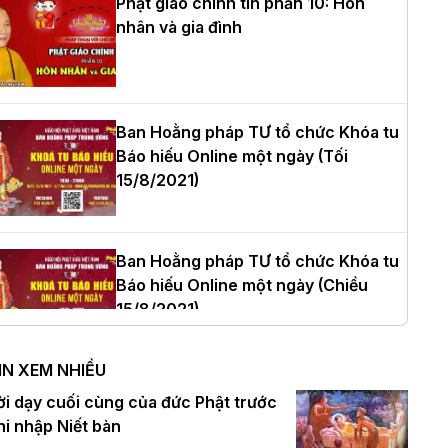
Phật giáo chính tín phần 10: Hôn
nhân và gia đình
òa thượng Thích Quảng Tùng tái đắc
ử Trưởng BTS GHPGVN thành phố Hải
hòng nhiệm kỳ 2026 – 2031
Ban Hoằng pháp TƯ tổ chức Khóa tu
Báo hiếu Online một ngày (Tối
15/8/2021)
hượng tọa Thích Tâm Chính được suy
ử tân Trưởng ban Trị sự GHPGVN tỉnh
hanh Hóa nhiệm kỳ 2026 - 2031
Ban Hoằng pháp TƯ tổ chức Khóa tu
Báo hiếu Online một ngày (Chiều
15/8/2021)
à Nội: Tăng Ni Trường hạ Bồ Đề trang
ghiêm tác pháp Tiền an cư PL.2570 –
IN XEM NHIỀU
L.2026
Ban Hoằng pháp TƯ tổ chức Khóa tu
ời dạy cuối cùng của đức Phật trước
Báo hiếu Online một ngày (Sáng
hi nhập Niết bàn
15/8/2021)