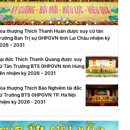
òa thượng Thích Thanh Huân được suy cử tân
rưởng Ban Trị sự GHPGVN tỉnh Lai Châu nhiệm kỳ
026 – 2031
ại đức Thích Thanh Quang được suy
ử Tân Trưởng BTS GHPGVN tỉnh Hưng
ên nhiệm kỳ 2026 – 2031
òa thượng Thích Bảo Nghiêm tái đắc
ử Trưởng BTS GHPGVN TP. Hà Nội
hiệm kỳ 2026 - 2031
à Nội: Long trọng lễ khởi công xây
ựng Trung tâm văn hóa Phật giáo Thủ