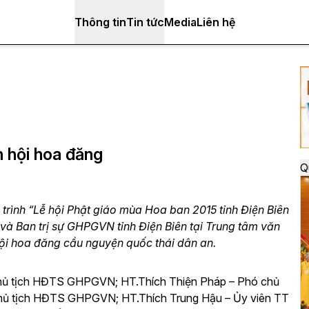
Thông tin
Tin tức
Media
Liên hệ
m hội hoa đăng
Q
trình “Lễ hội Phật giáo mùa Hoa ban 2015 tỉnh Điện Biên
 Ban trị sự GHPGVN tỉnh Điện Biên tại Trung tâm văn
ội hoa đăng cầu nguyện quốc thái dân an.
Chủ tịch HĐTS GHPGVN; HT.Thích Thiện Pháp – Phó chủ
ủ tịch HĐTS GHPGVN; HT.Thích Trung Hậu – Ủy viên TT