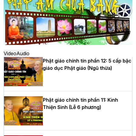
đô
Hà Nội: Ngày tu học cuối cùng khép lại
khóa sinh hoạt Phật pháp mùa hè lần
thứ XIV tại chùa Bằng
Video
Audio
Phật giáo chính tín phần 12: 5 cấp bậc
giáo dục Phật giáo (Ngũ thừa)
Học yêu thương trong ngày tu tập thứ
tư của Khóa sinh hoạt Phật pháp mùa
hè tại chùa Bằng
Phật giáo chính tín phần 11: Kinh
Thiện Sinh (Lễ 6 phương)
HT.Thích Thọ Lạc được suy cử làm tân
Trưởng BTS GHPGVN tỉnh Nghệ An
nhiệm kỳ 2026 – 2031