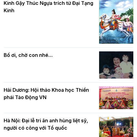
và bình đẳng trong Phật giáo
Kinh Gậy Thúc Ngựa trích từ Đại Tạng
kính mừng Đại lễ Phật đản PL.2570 –
Kinh
DL.2026
Các cơ quan, ban, ngành Thành phố
Phật giáo chính tín Phần 7: Luật nhân
chúc mừng BTS GHPGVN TP. Hà Nội
quả
nhân mùa Phật đản PL.2570
Bố ơi, chờ con nhé…
Hải Dương: Hội thảo Khoa học Thiền
phái Tào Động VN
Hà Nội: Đại lễ tri ân anh hùng liệt sỹ,
người có công với Tổ quốc