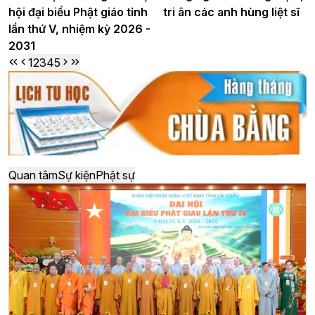
hội đại biểu Phật giáo tỉnh
tri ân các anh hùng liệt sĩ
lần thứ V, nhiệm kỳ 2026 -
2031
1
2
3
4
5
Quan tâm
Sự kiện
Phật sự