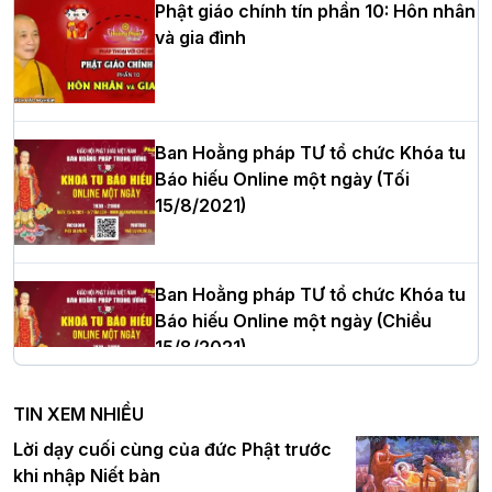
Phật giáo chính tín phần 10: Hôn nhân
và gia đình
Hòa thượng Thích Quảng Tùng tái đắc
cử Trưởng BTS GHPGVN thành phố Hải
Phòng nhiệm kỳ 2026 – 2031
Ban Hoằng pháp TƯ tổ chức Khóa tu
Báo hiếu Online một ngày (Tối
15/8/2021)
Thượng tọa Thích Tâm Chính được suy
cử tân Trưởng ban Trị sự GHPGVN tỉnh
Thanh Hóa nhiệm kỳ 2026 - 2031
Ban Hoằng pháp TƯ tổ chức Khóa tu
Báo hiếu Online một ngày (Chiều
15/8/2021)
Hà Nội: Tăng Ni Trường hạ Bồ Đề trang
nghiêm tác pháp Tiền an cư PL.2570 –
TIN XEM NHIỀU
DL.2026
Ban Hoằng pháp TƯ tổ chức Khóa tu
Lời dạy cuối cùng của đức Phật trước
Báo hiếu Online một ngày (Sáng
khi nhập Niết bàn
15/8/2021)