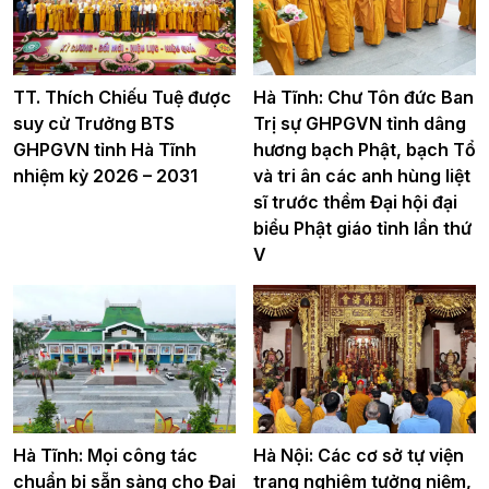
TT. Thích Chiếu Tuệ được
Hà Tĩnh: Chư Tôn đức Ban
suy cử Trưởng BTS
Trị sự GHPGVN tỉnh dâng
GHPGVN tỉnh Hà Tĩnh
hương bạch Phật, bạch Tổ
nhiệm kỳ 2026 – 2031
và tri ân các anh hùng liệt
sĩ trước thềm Đại hội đại
biểu Phật giáo tỉnh lần thứ
V
Hà Tĩnh: Mọi công tác
Hà Nội: Các cơ sở tự viện
chuẩn bị sẵn sàng cho Đại
trang nghiêm tưởng niệm,