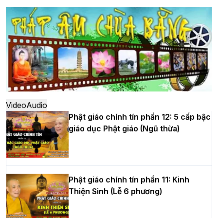
Hà Nội: Long trọng lễ khởi công xây
dựng Trung tâm văn hóa Phật giáo Thủ
đô
Hà Nội: Ngày tu học cuối cùng khép lại
khóa sinh hoạt Phật pháp mùa hè lần
thứ XIV tại chùa Bằng
Video
Audio
Phật giáo chính tín phần 12: 5 cấp bậc
giáo dục Phật giáo (Ngũ thừa)
Học yêu thương trong ngày tu tập thứ
tư của Khóa sinh hoạt Phật pháp mùa
hè tại chùa Bằng
Phật giáo chính tín phần 11: Kinh
Thiện Sinh (Lễ 6 phương)
HT.Thích Thọ Lạc được suy cử làm tân
Trưởng BTS GHPGVN tỉnh Nghệ An