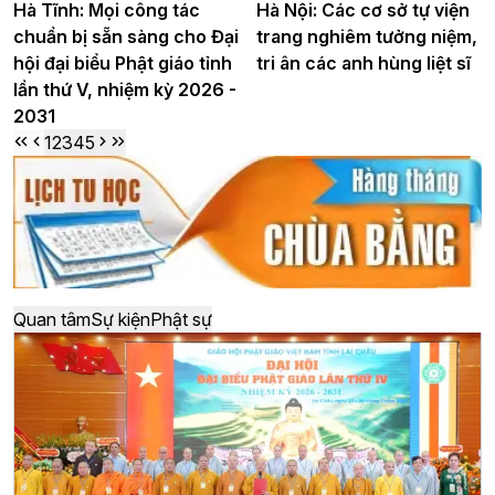
Hà Tĩnh: Mọi công tác
Hà Nội: Các cơ sở tự viện
chuẩn bị sẵn sàng cho Đại
trang nghiêm tưởng niệm,
hội đại biểu Phật giáo tỉnh
tri ân các anh hùng liệt sĩ
lần thứ V, nhiệm kỳ 2026 -
2031
1
2
3
4
5
Quan tâm
Sự kiện
Phật sự