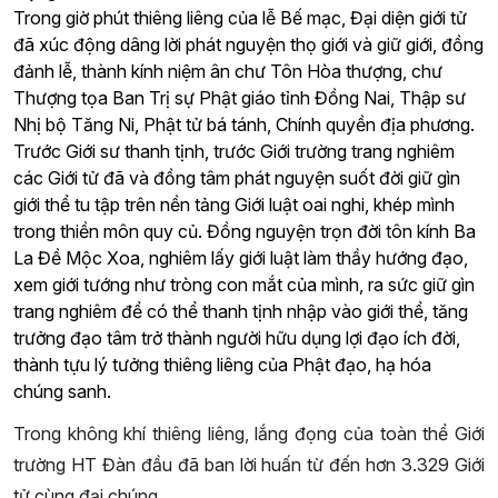
Trong giờ phút thiêng liêng của lễ Bế mạc, Đại diện giới tử
đã xúc động dâng lời phát nguyện thọ giới và giữ giới, đồng
đảnh lễ, thành kính niệm ân chư Tôn Hòa thượng, chư
Thượng tọa Ban Trị sự Phật giáo tỉnh Đồng Nai, Thập sư
Nhị bộ Tăng Ni, Phật tử bá tánh, Chính quyền địa phương.
Trước Giới sư thanh tịnh, trước Giới trường trang nghiêm
các Giới tử đã và đồng tâm phát nguyện suốt đời giữ gìn
giới thể tu tập trên nền tảng Giới luật oai nghi, khép mình
trong thiền môn quy củ. Đồng nguyện trọn đời tôn kính Ba
La Đề Mộc Xoa, nghiêm lấy giới luật làm thầy hướng đạo,
xem giới tướng như tròng con mắt của mình, ra sức giữ gìn
trang nghiêm để có thể thanh tịnh nhập vào giới thể, tăng
trưởng đạo tâm trở thành người hữu dụng lợi đạo ích đời,
thành tựu lý tưởng thiêng liêng của Phật đạo, hạ hóa
chúng sanh.
Trong không khí thiêng liêng, lắng đọng của toàn thể Giới
trường HT Đàn đầu đã ban lời huấn từ đến hơn 3.329 Giới
tử cùng đại chúng.