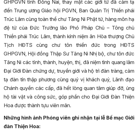
GHPGVN tỉnh Đồng Nai, thay mặt các giới tử đã cảm tạ
đến Trung ương Giáo hội PGVN, Ban Quản Trị Thiền phái
Trúc Lâm cùng toàn thể chư Tăng Ni Phật tử, hàng môn hạ
đệ tử của Đức Trưởng lão Phó Pháp Chủ – Tông chủ
Thiền phái Trúc Lâm, thành kính niệm ân Hòa thượng Chủ
Tịch HĐTS cùng chư tôn thiền đức trong HĐTS
GHPGVN, Hội đồng Thập Sư Tăng Ni Nhị bộ, chư tôn đức
Tăng Ni các tỉnh, thành, huyện, thị, đã niệm tình quang lâm
Đại Giới Đàn chứng dự, truyền giới và hộ trì đàn tràng, cảm
tạ đàn tín thập phương cùng quý vị khách quý, Lãnh đạo
Chánh quyền các cấp, đã hết lòng quan tâm giúp đỡ, ủng
hộ tài vật và công sức, góp phần cho Đại Giới Đàn Thiện
Hoa được thành tựu viên mãn.
Những hình ảnh Phóng viên ghi nhận tại lễ Bế mạc Giới
đàn Thiện Hoa: