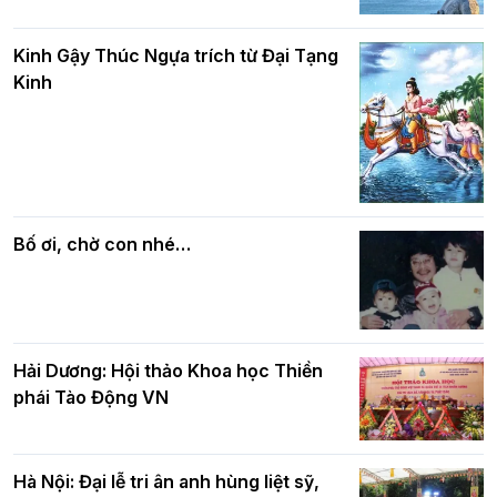
Phật giáo chính tín Phần 8: Hiếu đạo
Hà Nội: Gần 40 xe hoa rực rỡ diễu hành
và bình đẳng trong Phật giáo
Kinh Gậy Thúc Ngựa trích từ Đại Tạng
kính mừng Đại lễ Phật đản PL.2570 –
Kinh
DL.2026
Các cơ quan, ban, ngành Thành phố
Phật giáo chính tín Phần 7: Luật nhân
chúc mừng BTS GHPGVN TP. Hà Nội
quả
nhân mùa Phật đản PL.2570
Bố ơi, chờ con nhé…
Hải Dương: Hội thảo Khoa học Thiền
phái Tào Động VN
Hà Nội: Đại lễ tri ân anh hùng liệt sỹ,