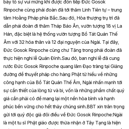
bày tỏ sự vui mừng khi được đón tiếp Đức Gosok
Rinpoche cùng phái đoàn đã tới thăm Linh Tiên tự – trung
tâm Hoằng Pháp phía Bắc.Sau đó, Hòa thượng trụ trì đã
dẫn phái đoàn đi thăm Tháp Báo Ân, vườn tượng 18 vị La
Hán, đặc biệt là hệ thống vườn tượng Bồ Tát Quán Thế
Âm với 32 hóa thân và 12 đại nguyện của Ngài. Tại đây,
Đức Gosok Rinpoche cùng chư Tăng trong phái đoàn đã
thực hiện nghi lễ Quán Đỉnh.Sau đó, ban nghi lễ đã cung
rước Đức Gosok Rinpoche quang lâm Đạo tràng tại Giảng
đường để thuyết pháp cho hàng Phật tử hiểu về những
công hạnh của Bồ Tát Quán Thế Âm, Ngài nhấn mạnh tới
sự cần thiết của lòng từ và bi, vốn là những phẩm chất quý
giá cần phải có để mang lại một nền hòa bình và hạnh
phúc bền vững cho hết thảy chúng sinh.BBT xin trân trọng
gửi tới quý độc giả đôi điều về Đức Gosok Rinpoche:
Ngài
là một tu sĩ Phật giáo được thừa nhận ở Tây Tạng là hiện