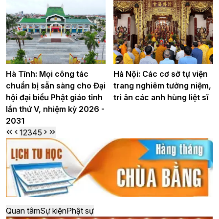
Hà Tĩnh: Mọi công tác
Hà Nội: Các cơ sở tự viện
chuẩn bị sẵn sàng cho Đại
trang nghiêm tưởng niệm,
hội đại biểu Phật giáo tỉnh
tri ân các anh hùng liệt sĩ
lần thứ V, nhiệm kỳ 2026 -
2031
1
2
3
4
5
Quan tâm
Sự kiện
Phật sự