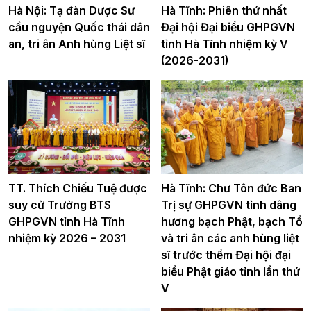
Hà Nội: Tạ đàn Dược Sư
Hà Tĩnh: Phiên thứ nhất
cầu nguyện Quốc thái dân
Đại hội Đại biểu GHPGVN
an, tri ân Anh hùng Liệt sĩ
tỉnh Hà Tĩnh nhiệm kỳ V
(2026-2031)
TT. Thích Chiếu Tuệ được
Hà Tĩnh: Chư Tôn đức Ban
suy cử Trưởng BTS
Trị sự GHPGVN tỉnh dâng
GHPGVN tỉnh Hà Tĩnh
hương bạch Phật, bạch Tổ
nhiệm kỳ 2026 – 2031
và tri ân các anh hùng liệt
sĩ trước thềm Đại hội đại
biểu Phật giáo tỉnh lần thứ
V