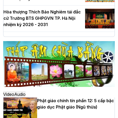
Hòa thượng Thích Bảo Nghiêm tái đắc
cử Trưởng BTS GHPGVN TP. Hà Nội
nhiệm kỳ 2026 - 2031
Hà Nội: Long trọng lễ khởi công xây
dựng Trung tâm văn hóa Phật giáo Thủ
đô
Hà Nội: Ngày tu học cuối cùng khép lại
khóa sinh hoạt Phật pháp mùa hè lần
thứ XIV tại chùa Bằng
Video
Audio
Phật giáo chính tín phần 12: 5 cấp bậc
giáo dục Phật giáo (Ngũ thừa)
Học yêu thương trong ngày tu tập thứ
tư của Khóa sinh hoạt Phật pháp mùa