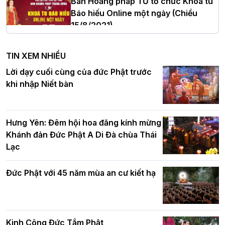
Ban Hoằng pháp TƯ tổ chức Khóa tu
Báo hiếu Online một ngày (Chiều
15/8/2021)
Hà Nội: Tăng Ni Trường hạ Bồ Đề trang
nghiêm tác pháp Tiền an cư PL.2570 –
TIN XEM NHIỀU
DL.2026
Ban Hoằng pháp TƯ tổ chức Khóa tu
Lời dạy cuối cùng của đức Phật trước
Báo hiếu Online một ngày (Sáng
khi nhập Niết bàn
15/8/2021)
Thứ trưởng Bộ Dân tộc và Tôn giáo
chúc mừng Phật đản BTS GHPGVN TP.
Hưng Yên: Đêm hội hoa đăng kính mừng
Hà Nội
Khánh đản Đức Phật A Di Đà chùa Thái
Lạc
Tinh thần yêu nước của Phật giáo
Đức Phật với 45 năm mùa an cư kiết hạ
Hơn 5.000 người tham dự diễu hành,
cung rước Xá lợi Đức Phật kính mừng
ngày Đức Phật đản sinh
Kinh Công Đức Tắm Phật