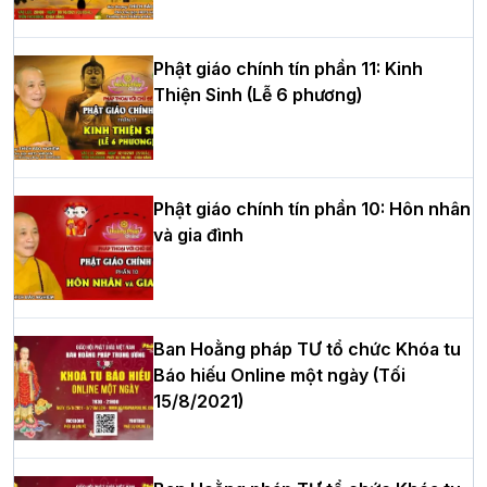
hè tại chùa Bằng
Phật giáo chính tín phần 11: Kinh
Thiện Sinh (Lễ 6 phương)
HT.Thích Thọ Lạc được suy cử làm tân
Trưởng BTS GHPGVN tỉnh Nghệ An
nhiệm kỳ 2026 – 2031
Phật giáo chính tín phần 10: Hôn nhân
và gia đình
Hòa thượng Thích Quảng Tùng tái đắc
cử Trưởng BTS GHPGVN thành phố Hải
Phòng nhiệm kỳ 2026 – 2031
Ban Hoằng pháp TƯ tổ chức Khóa tu
Báo hiếu Online một ngày (Tối
15/8/2021)
Thượng tọa Thích Tâm Chính được suy
cử tân Trưởng ban Trị sự GHPGVN tỉnh
Thanh Hóa nhiệm kỳ 2026 - 2031